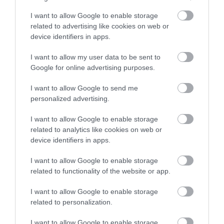
I want to allow Google to enable storage
Φωτιά στη Δυτική Αττική: Αυτά
related to advertising like cookies on web or
είναι τα μέτρα ενίσχυσης των
device identifiers in apps.
πυρόπληκτων
06.08.2026 | 12:00
I want to allow my user data to be sent to
Google for online advertising purposes.
«Βόμβα» στην Εύβοια διαλύθηκε
ποδοσφαιρική ομάδα
I want to allow Google to send me
personalized advertising.
06.08.2026 | 11:45
I want to allow Google to enable storage
Τουρισμός για Όλους 2026-2027:
related to analytics like cookies on web or
Ποιοι ΑΦΜ μπορούν να
device identifiers in apps.
καταθέσουν σήμερα αίτηση
I want to allow Google to enable storage
06.08.2026 | 11:30
Όλες οι τελευταίες ειδήσεις
related to functionality of the website or app.
Φίδι έκανε βόλτες σε αυλή
σπιτιού στην Εύβοια – Εικόνες
I want to allow Google to enable storage
related to personalization.
06.08.2026 | 11:15
ΠΕΡΙΣΣΟΤΕΡΑ ΑΠΟ ΕΙΔΗΣΕΙΣ ΕΥΒΟΙΑ
I want to allow Google to enable storage