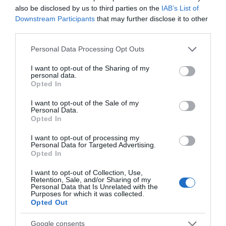
also be disclosed by us to third parties on the
IAB’s List of
TAGS:
ΓΙΟΡΤΕΣ
ΕΙΔΗΣΕΙΣ
ΕΙΔΗΣΕΙΣ ΕΥΒΟΙΑ
Downstream Participants
that may further disclose it to other
ΕΙΔΗΣΕΙΣ ΣΗΜΕΡΑ
ΕΥΒΟΙΑ
third parties.
ΚΥΚΛΟΦΟΡΙΑΚΕΣ ΡΥΘΜΙΣΕΙΣ
ΝΕΑ
ΝΕΑ ΕΥΒΟΙΑ
Please note that this website/app uses one or more Google
ΤΡΟΧΑΙΑ
ΦΟΡΤΗΓΑ
Personal Data Processing Opt Outs
services and may gather and store information including but
ΡΟΗ ΕΙΔΗΣΕΩΝ
not limited to your visit or usage behaviour. You may click to
I want to opt-out of the Sharing of my
personal data.
grant or deny consent to Google and its third-party tags to
Opted In
Ο μικρός μουσικός που έγινε το
use your data for below specified purposes in below Google
πρόσωπο της βραδιάς σε
consent section.
I want to opt-out of the Sale of my
πανηγύρι της Εύβοιας
Personal Data.
Opted In
06.08.2026 | 12:45
I want to opt-out of processing my
Ελλάδα: Νέες επενδύσεις 1 δισ.
Personal Data for Targeted Advertising.
έως το 2028 για την Ενέργεια
Opted In
06.08.2026 | 12:30
I want to opt-out of Collection, Use,
Retention, Sale, and/or Sharing of my
Personal Data that Is Unrelated with the
Purposes for which it was collected.
Θλίψη στην Εύβοια: Άνδρας έχασε
Opted Out
την ζωή του
06.08.2026 | 12:15
Google consents