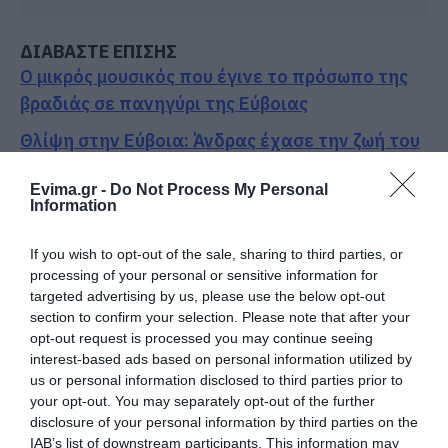
ΔΙΑΒΑΣΤΕ ΕΠΙΣΗΣ
Ο μικρός μουσικός που έγινε το πρόσωπο της
βραδιάς σε πανηγύρι της Εύβοιας
Θλίψη στην Εύβοια: Άνδρας έχασε την ζωή του
«Βόμβα» στην Εύβοια διαλύθηκε ποδοσφαιρική
Evima.gr -
Do Not Process My Personal
ομάδα
Information
Φίδι έκανε βόλτες σε αυλή σπιτιού στην
If you wish to opt-out of the sale, sharing to third parties, or
Εύβοια – Εικόνες
processing of your personal or sensitive information for
targeted advertising by us, please use the below opt-out
section to confirm your selection. Please note that after your
Ακολουθήστε το evima.gr στο
Google News
opt-out request is processed you may continue seeing
interest-based ads based on personal information utilized by
Διαβάστε όλες τις
ειδήσεις για την Εύβοια
us or personal information disclosed to third parties prior to
your opt-out. You may separately opt-out of the further
Διαβάστε όλες τις
τελευταίες ειδήσεις
για την
disclosure of your personal information by third parties on the
Ελλάδα
και τον
Κόσμο
στο
evima.gr
IAB’s list of downstream participants. This information may