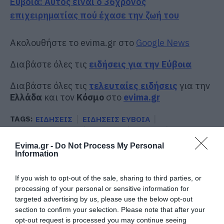
Εύβοια: Αυτός είναι ο 36χρονος
επιχειρηματίας πού έχασε την ζωή του
Ακολουθήστε το evima.gr στο
Google News
Διαβάστε όλες τις
ειδήσεις για την Εύβοια
Διαβάστε όλες τις
τελευταίες ειδήσεις
για την
Ελλάδα
και τον
Κόσμο
στο
evima.gr
TAGS:
ΕΙΔΗΣΕΙΣ
ΕΙΔΗΣΕΙΣ ΕΥΒΟΙΑ
ΕΙΔΗΣΕΙΣ ΣΗΜΕΡΑ
ΕΙΣΒΟΛΗ
ΕΥΒΟΙΑ
ΚΑΤΑΣΤΗΜΑ
ΚΛΟΠΗ
ΚΟΜΜΩΤΗΡΙΟ
ΝΕΑ
Evima.gr -
Do Not Process My Personal
ΝΕΑ ΕΥΒΟΙΑ
ΧΑΛΚΙΔΑ
Information
ΡΟΗ ΕΙΔΗΣΕΩΝ
If you wish to opt-out of the sale, sharing to third parties, or
processing of your personal or sensitive information for
Ράγισαν καρδιές στην Εύβοια: Το
targeted advertising by us, please use the below opt-out
τελευταίο «αντίο» στον 36χρονο
section to confirm your selection. Please note that after your
επιχειρηματία
opt-out request is processed you may continue seeing