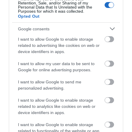
Retention, Sale, and/or Sharing of my
Αυτοψία στα καμένα: 37 σπίτια
Personal Data that Is Unrelated with the
κρίθηκαν κατεδαφιστέα στο
Purposes for which it was collected.
Πόρτο Γερμενό
Opted Out
07.08.2026 | 17:40
Google consents
Όλες οι τελευταίες ειδήσεις
Εύβοια: Αυτός είναι ο 36χρονος
I want to allow Google to enable storage
επιχειρηματίας πού έχασε την
related to advertising like cookies on web or
ζωή του
device identifiers in apps.
ΠΕΡΙΣΣΟΤΕΡΑ ΑΠΟ ΕΙΔΗΣΕΙΣ ΕΥΒΟΙΑ
07.08.2026 | 17:20
I want to allow my user data to be sent to
Οδηγός λεωφορείου υπέστη
Google for online advertising purposes.
καρδιακό επεισόδιο ενώ οδηγούσε
I want to allow Google to send me
07.08.2026 | 17:00
personalized advertising.
Αυγουστιάτικη απόβαση στην
I want to allow Google to enable storage
Εύβοια – «Κόκκινο» πριν από την
related to analytics like cookies on web or
Υψηλή Γέφυρα Χαλκίδας
device identifiers in apps.
Ράγισαν καρδιές στην
Αυτός ο δήμος της
07.08.2026 | 16:45
Εύβοια: Το τελευταίο
Εύβοιας πάει στα
«αντίο» στον 36χρονο
δικαστήρια για τις
I want to allow Google to enable storage
επιχειρηματία
ανεμογεννήτριες
related to functionality of the website or app.
Άνδρας απειλούσε να πέσει από