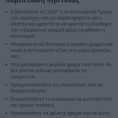
Ειδοποιήστε το “100” ή το Αστυνοµικό Τµήµα
της περιοχής σας αν παρατηρήσετε κάτι
ύποπτο και φροντίστε να κρατήστε ελεύθερη
την τηλεφωνική γραµµή µέχρι να φθάσει η
αστυνοµία.
Αποφεύγετε να διατηρείτε µεγάλα χρηµατικά
ποσά ή αντικείµενα αξίας στο χώρο εργασίας
σας.
Μην µεταφέρετε µεγάλα χρηµατικά ποσά. Αν
δεν γίνεται αλλιώς µεταφέρετέ τα
τµηµατικά.
Πραγµατοποιήστε τις συναλλαγές σας µε
διακριτικότητα.
Ενεργοποιήστε το συναγερµό µε µυστικότητα
και ήρεµες κινήσεις.
Προσπαθήστε να µείνετε ήρεµοι και να είστε