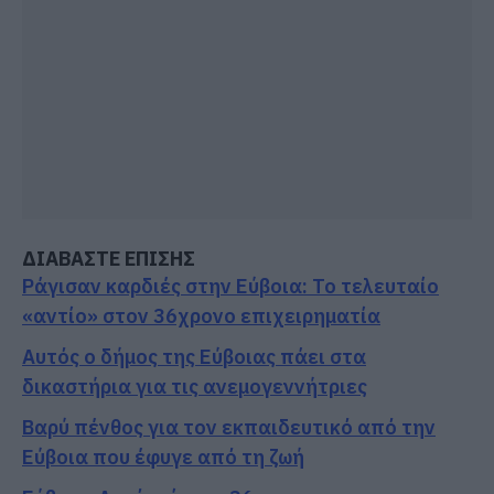
ΔΙΑΒΑΣΤΕ ΕΠΙΣΗΣ
Ράγισαν καρδιές στην Εύβοια: Το τελευταίο
«αντίο» στον 36χρονο επιχειρηματία
Αυτός ο δήμος της Εύβοιας πάει στα
δικαστήρια για τις ανεμογεννήτριες
Βαρύ πένθος για τον εκπαιδευτικό από την
Εύβοια που έφυγε από τη ζωή