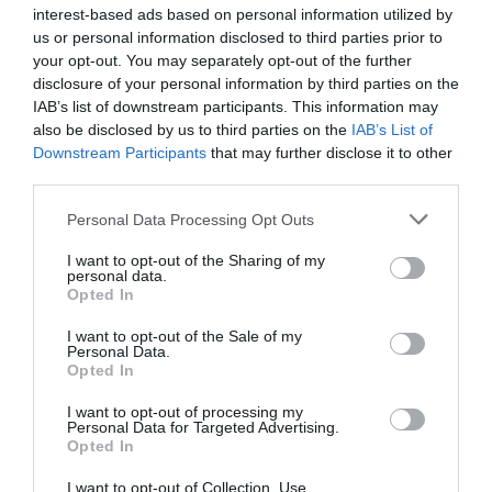
07.08.2026 | 19:10
interest-based ads based on personal information utilized by
us or personal information disclosed to third parties prior to
Νέο επίδομα 600 ευρώ για
your opt-out. You may separately opt-out of the further
σπουδαστές: Οι δικαιούχοι
disclosure of your personal information by third parties on the
07.08.2026 | 19:00
IAB’s list of downstream participants. This information may
also be disclosed by us to third parties on the
IAB’s List of
Downstream Participants
that may further disclose it to other
Αυτός ο δήμος της Εύβοιας πάει
third parties.
στα δικαστήρια για τις
ανεμογεννήτριες
Please note that this website/app uses one or more Google
Personal Data Processing Opt Outs
07.08.2026 | 18:40
services and may gather and store information including but
not limited to your visit or usage behaviour. You may click to
I want to opt-out of the Sharing of my
personal data.
Τραγική κατάληξη είχε η
grant or deny consent to Google and its third-party tags to
Opted In
θαλάσσια εκδρομή για 57χρονο
use your data for below specified purposes in below Google
τουρίστα
consent section.
I want to opt-out of the Sale of my
07.08.2026 | 18:20
Personal Data.
Opted In
Βαρύ πένθος για τον εκπαιδευτικό
I want to opt-out of processing my
από την Εύβοια που έφυγε από τη
Personal Data for Targeted Advertising.
ζωή
Opted In
07.08.2026 | 18:00
I want to opt-out of Collection, Use,