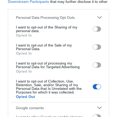
Downstream Participants
that may further disclose it to other
third parties.
Κάνεις δεν ξεχνά τι έζησε η
Εύβοια πριν πέντε χρόνια
Please note that this website/app uses one or more Google
Personal Data Processing Opt Outs
08.08.2026 | 19:00
services and may gather and store information including but
not limited to your visit or usage behaviour. You may click to
I want to opt-out of the Sharing of my
personal data.
grant or deny consent to Google and its third-party tags to
Opted In
Σε δημοπρασία η μπάλα των
use your data for below specified purposes in below Google
ιστορικών γκολ του Μαραντόνα
consent section.
I want to opt-out of the Sale of my
Personal Data.
08.08.2026 | 18:40
Opted In
I want to opt-out of processing my
Αγανάκτηση σε χωριό της
Personal Data for Targeted Advertising.
Εύβοιας: Μένουν κάθε μέρα χωρίς
Opted In
νερό – Σοβαρή καταγγελία
I want to opt-out of Collection, Use,
08.08.2026 | 18:20
Retention, Sale, and/or Sharing of my
Όλες οι τελευταίες ειδήσεις
Personal Data that Is Unrelated with the
Purposes for which it was collected.
Αγροτικές ενισχύσεις: Ποιοι θα
Opted Out
λάβουν νωρίτερα τις
προκαταβολές
ΠΕΡΙΣΣΟΤΕΡΑ ΑΠΟ ΕΙΔΗΣΕΙΣ ΕΥΒΟΙΑ
Google consents
08.08.2026 | 18:00