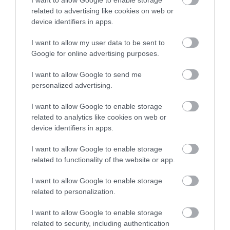
I want to allow Google to enable storage
Σε πελάγη ευτυχίας
related to advertising like cookies on web or
αντιδήμαρχος στην Εύβοια! Έγινε
device identifiers in apps.
για τρίτη φορά παππούς!
08.08.2026 | 17:40
I want to allow my user data to be sent to
Google for online advertising purposes.
Ευρυδίκη Βαλαβάνη: Οι
οικογενειακές διακοπές στην
I want to allow Google to send me
Εύβοια! Δείτε σε ποια παραλία
personalized advertising.
Εύβοια: Η μαύρη
Εύβοια: Πότε θα γίνει ο
08.08.2026 | 17:20
επέτειος της
καθιερωμένος έρανος
καταστροφικής
για το «Στιφάδο της
I want to allow Google to enable storage
πυρκαγιάς – Το
Παναγίας»
«Κόκκινος» συναγερμός στην
related to analytics like cookies on web or
χρονικό της τραγωδίας
Εύβοια: Red Code αύριο Κυριακή –
device identifiers in apps.
Αυξημένη ετοιμότητα παντού
08.08.2026 | 17:00
I want to allow Google to enable storage
related to functionality of the website or app.
Ρόδος: Έγραψαν 80χρονη για
κράνος!
I want to allow Google to enable storage
related to personalization.
08.08.2026 | 16:40
I want to allow Google to enable storage
Κάνεις δεν ξεχνά τι
Αγανάκτηση σε χωριό
related to security, including authentication
Θρήνος σε όλη την Εύβοια για τον