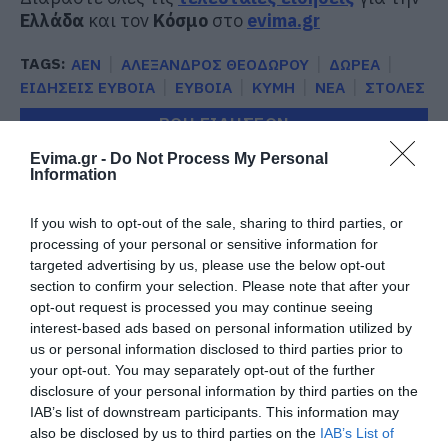
Ελλάδα
και τον
Κόσμο
στο
evima.gr
TAGS:
ΑΕΝ
ΑΛΕΞΑΝΔΡΟΣ ΘΕΟΔΩΡΟΥ
ΔΩΡΕΑ
ΕΙΔΗΣΕΙΣ ΕΥΒΟΙΑ
ΕΥΒΟΙΑ
ΚΥΜΗ
ΝΕΑ
ΣΤΟΛΕΣ
ΡΟΗ ΕΙΔΗΣΕΩΝ
Evima.gr -
Do Not Process My Personal
Εύβοια: Η μαύρη επέτειος της
Information
καταστροφικής πυρκαγιάς – Το
χρονικό της τραγωδίας
If you wish to opt-out of the sale, sharing to third parties, or
08.08.2026 | 20:00
processing of your personal or sensitive information for
targeted advertising by us, please use the below opt-out
Εύβοια: Πότε θα γίνει ο
section to confirm your selection. Please note that after your
καθιερωμένος έρανος για το
«Στιφάδο της Παναγίας»
opt-out request is processed you may continue seeing
interest-based ads based on personal information utilized by
08.08.2026 | 19:40
us or personal information disclosed to third parties prior to
your opt-out. You may separately opt-out of the further
Ο Αλέξης Τσίπρας παρουσιάζει το
disclosure of your personal information by third parties on the
οικονομικό πρόγραμμα της ΕΛ.Α.Σ.
IAB’s list of downstream participants. This information may
στη Θεσσαλονίκη
also be disclosed by us to third parties on the
IAB’s List of
08.08.2026 | 19:20