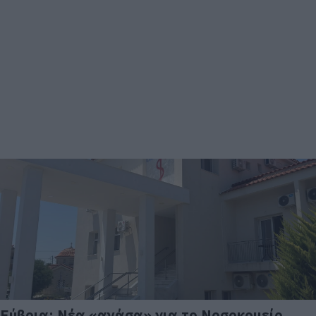
Εύβοια: Νέα «ανάσα» για το Νοσοκομείο