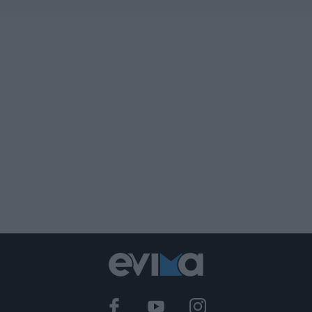
06.08.2026 | 20:20
Νέο σοβαρό τροχαίο στην Εύβοια:
Τούμπαρε αυτοκίνητο
06.08.2026 | 20:00
Έσπασαν πιάτα στο κεφάλι του
Αταμάν – Βίντεο από τη Σύμη
06.08.2026 | 19:40
Φωτιά στη Σκύρο: Συνεχίζει να καίει
στο Νησί, συγκλονιστική μαρτυρία –
Νέες εικόνες και βίντεο
06.08.2026 | 19:40
Ξεκινάει τεράστιο έργο αξίας
2.425.000€ στην Εύβοια – Δείτε πού
06.08.2026 | 19:20