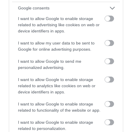
Google consents
I want to allow Google to enable storage
related to advertising like cookies on web or
device identifiers in apps.
Η δωρεά που «τρέλανε» παιδιά
κατηχητικού στην Εύβοια – Τι λέει ο ιερέας
I want to allow my user data to be sent to
Google for online advertising purposes.
25.02.2024 | 22:20
I want to allow Google to send me
personalized advertising.
I want to allow Google to enable storage
related to analytics like cookies on web or
device identifiers in apps.
I want to allow Google to enable storage
related to functionality of the website or app.
I want to allow Google to enable storage
Εύβοια: Που και πότε θα γίνει ημερίδα για
related to personalization.