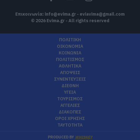
Επικοινωνία:
info@evima.gr
-
eviavima@gmail.com
© 2026 Evima.gr - All rights reserved
ΠΟΛΙΤΙΚΗ
ΟΙΚΟΝΟΜΙΑ
ΚΟΙΝΩΝΙΑ
ΠΟΛΙΤΙΣΜΟΣ
ΑΘΛΗΤΙΚΑ
ΑΠΟΨΕΙΣ
ΣΥΝΕΝΤΕΥΞΕΙΣ
ΔΙΕΘΝΗ
ΥΓΕΙΑ
ΤΟΥΡΙΣΜΟΣ
ΑΓΓΕΛΙΕΣ
ΔΙΑΚΟΠΕΣ
ΟΡΟΙ ΧΡΗΣΗΣ
ΤΑΥΤΟΤΗΤΑ
PRODUCED BY
WHISKEY