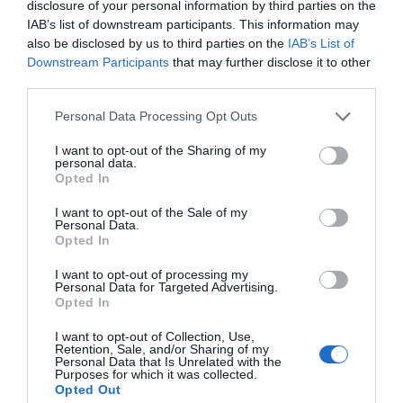
20.03.2024 | 15:30
disclosure of your personal information by third parties on the
IAB’s list of downstream participants. This information may
also be disclosed by us to third parties on the
IAB’s List of
Downstream Participants
that may further disclose it to other
third parties.
Please note that this website/app uses one or more Google
Personal Data Processing Opt Outs
services and may gather and store information including but
not limited to your visit or usage behaviour. You may click to
I want to opt-out of the Sharing of my
personal data.
grant or deny consent to Google and its third-party tags to
Opted In
use your data for below specified purposes in below Google
consent section.
I want to opt-out of the Sale of my
Personal Data.
Αντιδήμαρχος στην Εύβοια δώρισε
Opted In
χαρταετούς στα παιδιά του χωριού
I want to opt-out of processing my
18.03.2024 | 11:00
Personal Data for Targeted Advertising.
Opted In
I want to opt-out of Collection, Use,
Retention, Sale, and/or Sharing of my
Personal Data that Is Unrelated with the
Purposes for which it was collected.
Opted Out