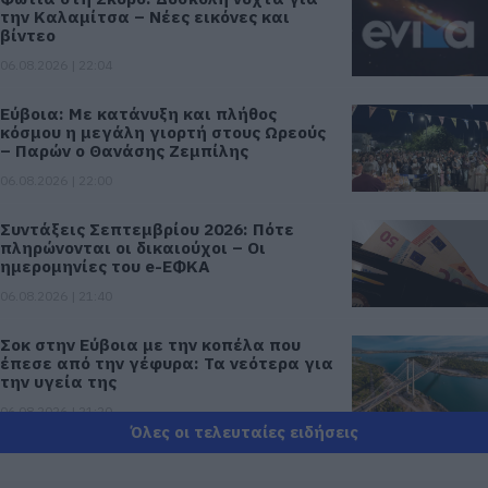
την Καλαμίτσα – Νέες εικόνες και
βίντεο
06.08.2026 | 22:04
Εύβοια: Με κατάνυξη και πλήθος
κόσμου η μεγάλη γιορτή στους Ωρεούς
– Παρών ο Θανάσης Ζεμπίλης
06.08.2026 | 22:00
Συντάξεις Σεπτεμβρίου 2026: Πότε
πληρώνονται οι δικαιούχοι – Οι
ημερομηνίες του e-ΕΦΚΑ
06.08.2026 | 21:40
Σοκ στην Εύβοια με την κοπέλα που
έπεσε από την γέφυρα: Τα νεότερα για
την υγεία της
06.08.2026 | 21:20
Όλες οι τελευταίες ειδήσεις
Νεότερα για τη Φωτιά στη Σκύρο:
Κινδύνευσε κτηνοτροφική μονάδα –