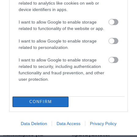
related to analytics like cookies on web or
Εύβοια: Οι ισχυροί άνεμοι
device identifiers in apps.
έσπασαν μεγάλο πεύκο σε αυλή
εκκλησίας
I want to allow Google to enable storage
08.08.2026 | 11:40
related to functionality of the website or app.
Όλες οι τελευταίες ειδήσεις
Εύβοια: Αποκαταστάθηκε το
I want to allow Google to enable storage
ίντερνετ στον Οξύλιθο μετά από
related to personalization.
επέμβαση της CP COMPANY Ε.Ε.
ΠΕΡΙΣΣΟΤΕΡΑ ΑΠΟ ΑΠΟΨΕΙΣ
08.08.2026 | 11:20
I want to allow Google to enable storage
related to security, including authentication
Αθλητικό σωματείο της Εύβοιας
functionality and fraud prevention, and other
εξέδωσε ανακοίνωση για το
user protection.
βουλευτή Σίμο Κεδίκογλου- Τι
αναφέρει
08.08.2026 | 11:00
CONFIRM
Εύβοια: «Πλιάτσικο» σε έργο
ανάπλασης παραλίας – Η
καταγγελία που προκαλεί
Αυτές είναι οι
Διεθνής διάκριση για
αντιδράσεις
επικίνδυνες εβδομάδες
Ευβοιώτη επιστήμονα!
Data Deletion
Data Access
Privacy Policy
του ελληνικού
Ποια έρευνά του
08.08.2026 | 10:20
καλοκαιριού για
πρωταγωνιστεί