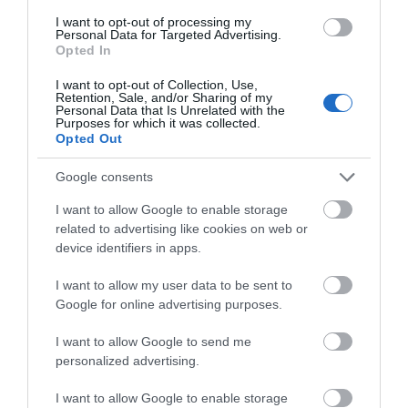
I want to opt-out of processing my
Personal Data for Targeted Advertising.
Εικόνες σοκ σε κοιμητήριο της
Opted In
Εύβοιας: Δείτε τι έκαναν
08.08.2026 | 13:00
I want to opt-out of Collection, Use,
Retention, Sale, and/or Sharing of my
Personal Data that Is Unrelated with the
Purposes for which it was collected.
Α. Ο. Χαλκίς: Πρώτο φιλικό σήμερα
Opted Out
για νέα αγωνιστική περίοδο – Η
ώρα
Google consents
08.08.2026 | 12:40
I want to allow Google to enable storage
related to advertising like cookies on web or
Τι γίνεται με τις τσούχτρες στην
Εύβοια;
device identifiers in apps.
08.08.2026 | 12:20
I want to allow my user data to be sent to
Google for online advertising purposes.
Καύσωνας και πολλά μποφόρ
I want to allow Google to send me
αύριο στην Εύβοια! Συνεδρίασε η
επιτροπή εκτίμησης κινδύνου
personalized advertising.
08.08.2026 | 12:00
I want to allow Google to enable storage