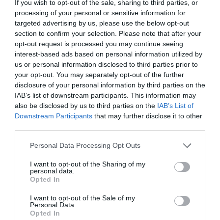
If you wish to opt-out of the sale, sharing to third parties, or
Παραμένουν ισχυρές δυνάμεις της
processing of your personal or sensitive information for
targeted advertising by us, please use the below opt-out
Πυροσβεστικής
section to confirm your selection. Please note that after your
opt-out request is processed you may continue seeing
Ακολουθήστε το evima.gr στο
Google News
interest-based ads based on personal information utilized by
us or personal information disclosed to third parties prior to
Διαβάστε όλες τις
ειδήσεις για την Εύβοια
your opt-out. You may separately opt-out of the further
disclosure of your personal information by third parties on the
Διαβάστε όλες τις
τελευταίες ειδήσεις
για την
IAB’s list of downstream participants. This information may
Ελλάδα
και τον
Κόσμο
στο
evima.gr
also be disclosed by us to third parties on the
IAB’s List of
Downstream Participants
that may further disclose it to other
TAGS:
#SKYROS #
ΑΟΣΚΥΡΟΥ
ΔΩΡΕΑ
third parties.
ΕΙΔΗΣΕΙΣ ΕΥΒΟΙΑ
ΕΥΒΟΙΑ
ΕΦΟΠΛΙΣΤΗΣ
ΝΕΑ
Please note that this website/app uses one or more Google
Personal Data Processing Opt Outs
ΝΕΑ ΓΕΝΙΑ
services and may gather and store information including but
not limited to your visit or usage behaviour. You may click to
I want to opt-out of the Sharing of my
ΡΟΗ ΕΙΔΗΣΕΩΝ
personal data.
grant or deny consent to Google and its third-party tags to
Opted In
use your data for below specified purposes in below Google
Μεταφορές χρημάτων: Σε ποιες
consent section.
περιπτώσεις η ΑΑΔΕ επιβάλλει
I want to opt-out of the Sale of my
Personal Data.
φόρο από 10% έως 40%
Opted In
08.08.2026 | 13:20