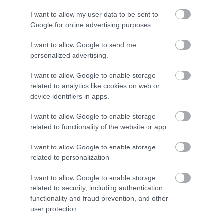
Ο λόγος που τηγανίζουμε ψάρια
I want to allow my user data to be sent to
Συνελήφθη 63χρονη
Φωτιά στη Σκύρο:
του Σωτήρος – Πως θα κάνετε το
για τη φωτιά στη Σκύρο
Δύσκολη νύχτα για την
Google for online advertising purposes.
τέλειο μαγείρεμα
Καλαμίτσα – Νέες
εικόνες και βίντεο
06.08.2026 | 20:20
I want to allow Google to send me
personalized advertising.
Θρήνος στην Εύβοια: Έφυγε από
τη ζωή ο 37χρονος που είχε
I want to allow Google to enable storage
τροχαίο με αγριογούρουνο
related to analytics like cookies on web or
06.08.2026 | 20:20
device identifiers in apps.
I want to allow Google to enable storage
related to functionality of the website or app.
I want to allow Google to enable storage
related to personalization.
I want to allow Google to enable storage
related to security, including authentication
functionality and fraud prevention, and other
user protection.