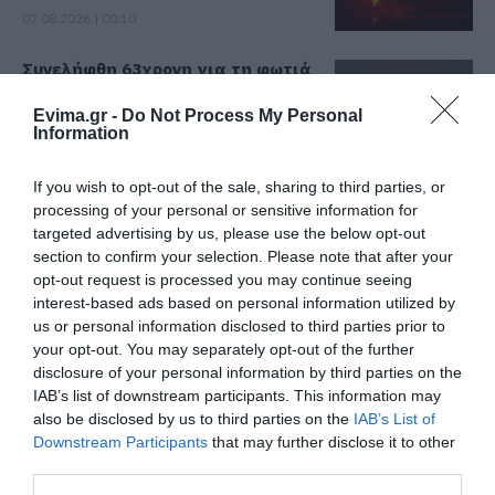
07.08.2026 | 00:10
Συνελήφθη 63χρονη για τη φωτιά
στη Σκύρο
Evima.gr -
Do Not Process My Personal
06.08.2026 | 23:15
Information
Όλες οι τελευταίες ειδήσεις
Φωτιά στη Σκύρο: Δύσκολη νύχτα
If you wish to opt-out of the sale, sharing to third parties, or
για την Καλαμίτσα – Νέες εικόνες
processing of your personal or sensitive information for
και βίντεο
ΠΕΡΙΣΣΟΤΕΡΑ ΑΠΟ ΕΙΔΗΣΕΙΣ ΕΥΒΟΙΑ
targeted advertising by us, please use the below opt-out
06.08.2026 | 22:04
section to confirm your selection. Please note that after your
opt-out request is processed you may continue seeing
Εύβοια: Με κατάνυξη και πλήθος
interest-based ads based on personal information utilized by
κόσμου η μεγάλη γιορτή στους
us or personal information disclosed to third parties prior to
Ωρεούς – Παρών ο Θανάσης
your opt-out. You may separately opt-out of the further
Ζεμπίλης
disclosure of your personal information by third parties on the
06.08.2026 | 22:00
IAB’s list of downstream participants. This information may
also be disclosed by us to third parties on the
IAB’s List of
Συντάξεις Σεπτεμβρίου 2026:
Downstream Participants
that may further disclose it to other
Πότε πληρώνονται οι δικαιούχοι –
Ποιες περιοχές δεν θα
Καιρός: Πάνω από 35
third parties.
Οι ημερομηνίες του e-ΕΦΚΑ
έχουν ρεύμα σήμερα
βαθμούς σήμερα η