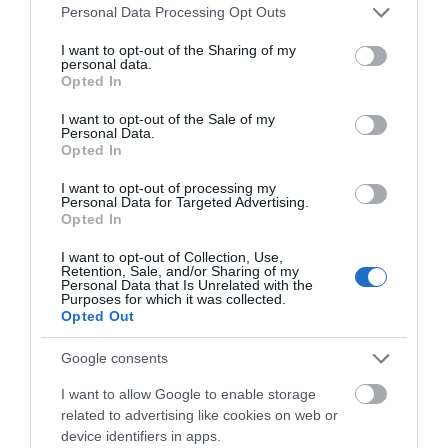
στην Εύβοια
θερμοκρασία στην
06.08.2026 | 21:40
Please note that this website/app uses one or more Google
Personal Data Processing Opt Outs
Εύβοια
services and may gather and store information including but
Σοκ στην Εύβοια με την κοπέλα
not limited to your visit or usage behaviour. You may click to
I want to opt-out of the Sharing of my
personal data.
που έπεσε από την γέφυρα: Τα
grant or deny consent to Google and its third-party tags to
Opted In
νεότερα για την υγεία της
use your data for below specified purposes in below Google
06.08.2026 | 21:20
consent section.
I want to opt-out of the Sale of my
Personal Data.
Opted In
Νεότερα για τη Φωτιά στη Σκύρο:
Κινδύνευσε κτηνοτροφική μονάδα
I want to opt-out of processing my
– Νέο βίντεο
Personal Data for Targeted Advertising.
Εύβοια: Σήμερα το
Φωτιά στη Σκύρο:
06.08.2026 | 21:00
Opted In
τελευταίο αντίο στον
Χωρίς ενεργό μέτωπο –
37χρονο που έχασε τη
Παραμένουν ισχυρές
I want to opt-out of Collection, Use,
Καφές: Τα οφέλη της μέτριας
ζωή του σε τροχαίο με
δυνάμεις της
Retention, Sale, and/or Sharing of my
κατανάλωσης σύμφωνα με ειδικό
αγριογούρουνο
Πυροσβεστικής
Personal Data that Is Unrelated with the
στο μικροβίωμα του εντέρου
Purposes for which it was collected.
Opted Out
06.08.2026 | 21:00
Google consents
«Ανάσα» για τους αγρότες στην
Εύβοια: Ολοκληρώθηκε μεγάλο
I want to allow Google to enable storage
έργο
related to advertising like cookies on web or
06.08.2026 | 20:40
device identifiers in apps.