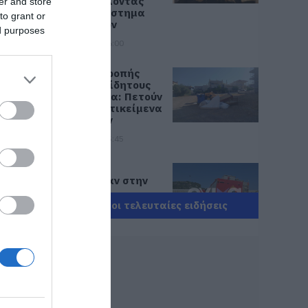
καταγγέλλοντας
er and store
κλειστό σύστημα
to grant or
αποφάσεων
ed purposes
07.08.2026 | 16:00
Εικόνες ντροπής
από ασυνείδητους
στην Εύβοια: Πετούν
ογκώδη αντικείμενα
όπου βρουν
07.08.2026 | 15:45
Σκύρος:
Επέστρεψαν στην
Εύβοια οι
πυροσβέστες που
Όλες οι τελευταίες ειδήσεις
έδωσαν μάχη με τις
φλόγες – Έφτασαν
στην Κύμη
07.08.2026 | 15:30
Νέα αποκάλυψη του
evima: Αυτές οι