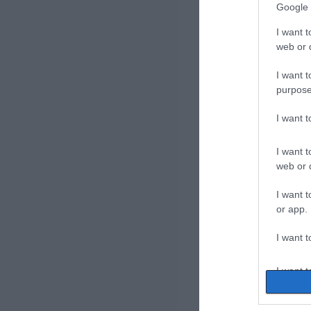
Google 
I want t
web or d
I want t
purpose
I want 
I want t
web or d
I want t
or app.
I want t
I want t
authenti