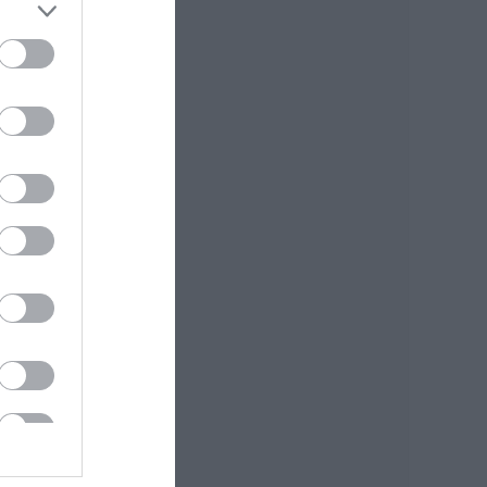
εθελοντικές ομάδες
της Εύβοιας
ενισχύονται με
πυροσβεστικά
οχήματα
07.08.2026 | 15:15
Κωνσταντοπούλου
από τη Βοιωτία:
Αυτό που συμβαίνει
δεν είναι ατύχημα,
είναι έγκλημα
διαρκές και
συνεχιζόμενο
07.08.2026 | 15:00
Μεγάλη προσοχή
δρόμος έχει γεμίσει
με λάδια στην
Εύβοια
07.08.2026 | 14:45
Πότε θα πληρωθούν