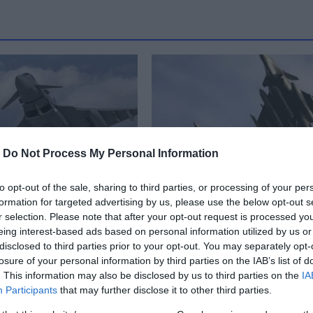
-
Do Not Process My Personal Information
to opt-out of the sale, sharing to third parties, or processing of your per
formation for targeted advertising by us, please use the below opt-out s
blatt: Η Γερμανία
Συγκρούστηκαν δύο
r selection. Please note that after your opt-out request is processed y
ει την πώληση
μαχητικά αεροσκάφη
eing interest-based ads based on personal information utilized by us or
hter στην Τουρκία
Rafale – Νεκροί
disclosed to third parties prior to your opt-out. You may separately opt-
εντοπίστηκαν οι δύο
losure of your personal information by third parties on the IAB’s list of
 08:40
πιλότοι
. This information may also be disclosed by us to third parties on the
IA
Participants
that may further disclose it to other third parties.
15.08.2024 | 15:00