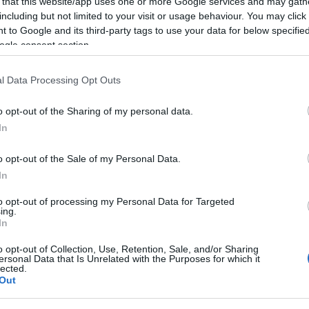
 that this website/app uses one or more Google services and may gath
including but not limited to your visit or usage behaviour. You may click 
 to Google and its third-party tags to use your data for below specifi
ogle consent section.
l Data Processing Opt Outs
o opt-out of the Sharing of my personal data.
In
ν: Δεν
Γιατί πετάνε σήμερα
o opt-out of the Sale of my Personal Data.
ποιήσαμε ποτέ τα
μαχητικά αεροσκάφη
In
τά της Ελλάδας
στον Αττικό ουρανό
to opt-out of processing my Personal Data for Targeted
ι θα το κάνουμε
ing.
18.03.2022 | 11:15
In
 15:30
o opt-out of Collection, Use, Retention, Sale, and/or Sharing
ersonal Data that Is Unrelated with the Purposes for which it
lected.
Out