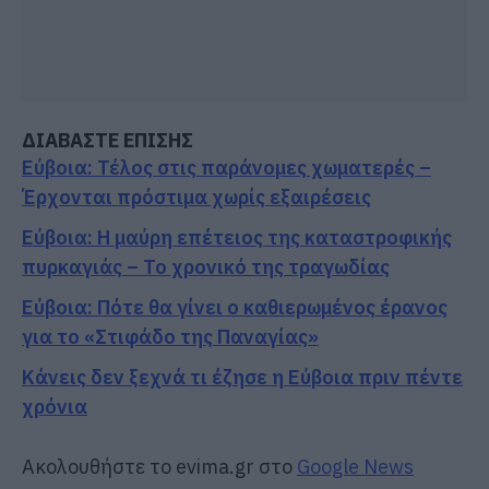
ΔΙΑΒΑΣΤΕ ΕΠΙΣΗΣ
Εύβοια: Τέλος στις παράνομες χωματερές –
Έρχονται πρόστιμα χωρίς εξαιρέσεις
Εύβοια: Η μαύρη επέτειος της καταστροφικής
πυρκαγιάς – Το χρονικό της τραγωδίας
Εύβοια: Πότε θα γίνει ο καθιερωμένος έρανος
για το «Στιφάδο της Παναγίας»
Κάνεις δεν ξεχνά τι έζησε η Εύβοια πριν πέντε
χρόνια
Ακολουθήστε το evima.gr στο
Google News