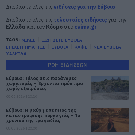
Διαβάστε όλες τις
ειδήσεις για την Εύβοια
Διαβάστε όλες τις
τελευταίες ειδήσεις
για την
Ελλάδα
και τον
Κόσμο
στο
evima.gr
TAGS:
MIKEL
ΕΙΔΗΣΕΙΣ ΕΥΒΟΙΑ
ΕΠΙΧΕΙΡΗΜΑΤΙΕΣ
ΕΥΒΟΙΑ
ΚΑΦΕ
ΝΕΑ ΕΥΒΟΙΑ
ΧΑΛΚΙΔΑ
ΡΟΗ ΕΙΔΗΣΕΩΝ
Εύβοια: Τέλος στις παράνομες
χωματερές – Έρχονται πρόστιμα
χωρίς εξαιρέσεις
08.08.2026 | 20:20
Εύβοια: Η μαύρη επέτειος της
καταστροφικής πυρκαγιάς – Το
χρονικό της τραγωδίας
08.08.2026 | 20:00