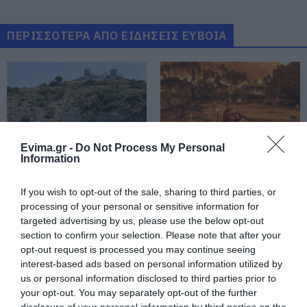
Εύβοιας: Μένουν κάθε μέρα χωρίς
νερό – Σοβαρή καταγγελία
ΠΕΡΙΣΣΟΤΕΡΑ ΑΠΟ ΕΙΔΗΣΕΙΣ ΕΥΒΟΙΑ
08.08.2026 | 18:20
Αγροτικές ενισχύσεις: Ποιοι θα
λάβουν νωρίτερα τις
προκαταβολές
08.08.2026 | 18:00
Σε πελάγη ευτυχίας
Evima.gr -
Do Not Process My Personal
αντιδήμαρχος στην Εύβοια! Έγινε
Information
για τρίτη φορά παππούς!
Εύβοια: Τέλος στις
Εύβοια: Η μαύρη
08.08.2026 | 17:40
παράνομες χωματερές
επέτειος της
If you wish to opt-out of the sale, sharing to third parties, or
– Έρχονται πρόστιμα
καταστροφικής
processing of your personal or sensitive information for
χωρίς εξαιρέσεις
πυρκαγιάς – Το
Ευρυδίκη Βαλαβάνη: Οι
targeted advertising by us, please use the below opt-out
χρονικό της τραγωδίας
οικογενειακές διακοπές στην
section to confirm your selection. Please note that after your
Εύβοια! Δείτε σε ποια παραλία
opt-out request is processed you may continue seeing
08.08.2026 | 17:20
interest-based ads based on personal information utilized by
us or personal information disclosed to third parties prior to
«Κόκκινος» συναγερμός στην
your opt-out. You may separately opt-out of the further
Εύβοια: Red Code αύριο Κυριακή –