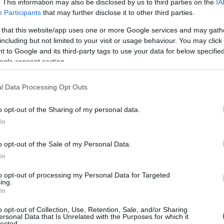
. This information may also be disclosed by us to third parties on the
IA
07
γίας και Διαχείρισης Φυσικών Καταστροφών
Participants
that may further disclose it to other third parties.
 παλιό μου Καθηγητή στο ΕΚΠΑ- στο πλαίσιο
Τ
 that this website/app uses one or more Google services and may gath
α
 έχει υπογράψει ο Δήμος Κύμης – Αλιβερίου
including but not limited to your visit or usage behaviour. You may click 
δ
 to Google and its third-party tags to use your data for below specifi
ανεπιστήμιο Αθηνών, για την ενίσχυση της
07
ogle consent section.
ριοχής μας.
Α
l Data Processing Opt Outs
ε
κευση των ειδικών σχεδίων αντιμετώπισης
ε
αδος 2», ενώ θα εκπονηθούν
ε
o opt-out of the Sharing of my personal data.
κ
ου και σχέδια διαχείρισης έκτακτων αναγκών.
In
φ
07
εργάτης του, γεωλόγος και πατριώτης μας κ.
o opt-out of the Sale of my Personal Data.
In
Χ
π
to opt-out of processing my Personal Data for Targeted
Χ
και παραγωγική συνεργασία με τον κ. Λέκκα
ing.
In
07
ΕΚΠΑ.
o opt-out of Collection, Use, Retention, Sale, and/or Sharing
Δ
ersonal Data that Is Unrelated with the Purposes for which it
δ
lected.