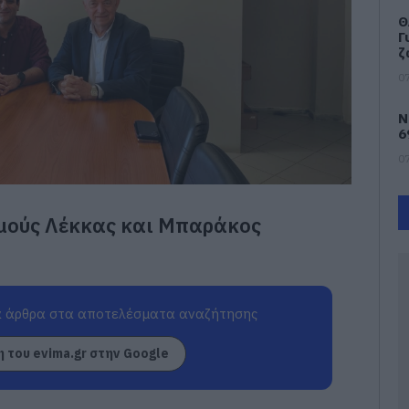
Θ
Γ
ζ
07
Ν
6
07
Μ
σμούς Λέκκας και Μπαράκος
α
Β
–
07
 άρθρα στα αποτελέσματα αναζήτησης
Ν
π
 του evima.gr στην Google
τ
07