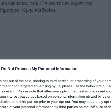
μιο Λέκκα και το ΕΚΠΑ για την ενίσχυση της
Τ
Α
 δήμαρχος Κύμης Αλιβερίου.
π
ο
σ
δ
07
Σ
π
2
07
Σ
-
Do Not Process My Personal Information
π
σ
to opt-out of the sale, sharing to third parties, or processing of your per
Ν
formation for targeted advertising by us, please use the below opt-out s
07
r selection. Please note that after your opt-out request is processed y
άκος:
eing interest-based ads based on personal information utilized by us or
Π
disclosed to third parties prior to your opt-out. You may separately opt-
ό
losure of your personal information by third parties on the IAB’s list of
1
ώ στο Δημαρχείο τον Καθηγητή Δυναμικής