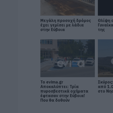
Μεγάλη προσοχή δρόμος
Θλίψη 
έχει γεμίσει με λάδια
Γυναίκ
στην Εύβοια
της
Το evima.gr
Σκύρος
Αποκαλύπτει: Τρία
από 1.
πυροσβεστικά οχήματα
στο Νησ
έφτασαν στην Εύβοια!
Που θα δοθούν