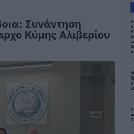
βοια: Συνάντηση
Κ
α
αρχο Κύμης Αλιβερίου
Α
δ
ε
δ
σ
07
Μ
δ
μ
Ε
07
Π
ο
Σ
07