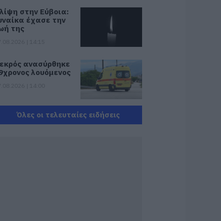
λίψη στην Εύβοια:
υναίκα έχασε την
ωή της
.08.2026 | 14:15
εκρός ανασύρθηκε
9χρονος λουόμενος
.08.2026 | 14:00
Όλες οι τελευταίες ειδήσεις
εγάλο πανηγύρι
πόψε με την Χαρά
έρρα στην Εύβοια
 Η περιοχή
.08.2026 | 13:45
εκρός 75χρονος
ου είχε φύγει για
ο χωράφι του
.08.2026 | 13:30