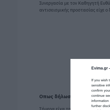
Συνεργασία με τον Καθηγητή Ευθύ
αντισεισμικής προστασίας είχε ο
Evima.gr 
If you wish 
sensitive in
confirm you
Οπως δήλωσε ο Νίκος Μπαρ
continue se
information 
further disc
Σήμερα είχα τη χαρά να υποδεχθ