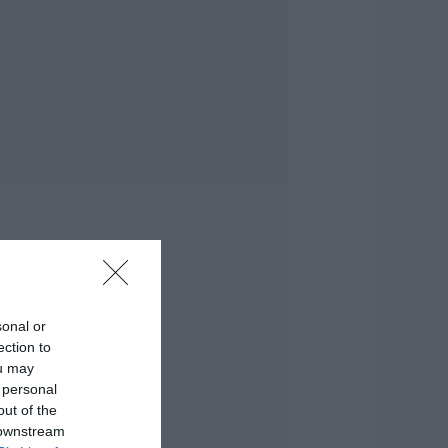
ο evima.gr
ποκαλύπτει: Τρία
υροσβεστικά
χήματα έφτασαν
την Εύβοια! Που θα
οθούν
.08.2026 | 13:05
υντάξεις: Ποιοι θα
άρουν αύξηση το
027 – Τα ποσά
.08.2026 | 13:00
κύρος: Στάχτη
άνω από 1.000
τρέμματα στο
sonal or
ησί – Νέες εικόνες
ection to
.08.2026 | 12:45
ou may
 personal
ώς θα πληρωθούν
out of the
σοι δουλέψουν στις
 downstream
5 Αυγούστου