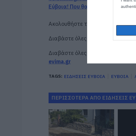
Εύβοια! Που θα δοθούν
authenti
Ακολουθήστε το evima.gr στο
Goo
Διαβάστε όλες τις
ειδήσεις για τ
Διαβάστε όλες τις
τελευταίες ει
evima.gr
TAGS:
ΕΙΔΗΣΕΙΣ ΕΥΒΟΙΑ
ΕΥΒΟΙΑ
ΠΕΡΙΣΣΟΤΕΡΑ ΑΠΟ ΕΙΔΗΣΕΙΣ Ε