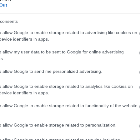
τ
Out
β
07
consents
o allow Google to enable storage related to advertising like cookies on
evice identifiers in apps.
o allow my user data to be sent to Google for online advertising
s.
to allow Google to send me personalized advertising.
o allow Google to enable storage related to analytics like cookies on
evice identifiers in apps.
ίσει με λάδια στην Εύβοια
o allow Google to enable storage related to functionality of the website
ε την ζωή της
o allow Google to enable storage related to personalization.
αρά Βέρρα στην Εύβοια – Η περιοχή
 πυροσβεστικά οχήματα έφτασαν στην
o allow Google to enable storage related to security, including