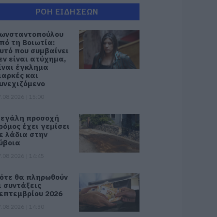
ΡΟΗ ΕΙΔΗΣΕΩΝ
ωνσταντοπούλου
πό τη Βοιωτία:
υτό που συμβαίνει
εν είναι ατύχημα,
ίναι έγκλημα
ιαρκές και
υνεχιζόμενο
.08.2026 | 15:00
εγάλη προσοχή
ρόμος έχει γεμίσει
ε λάδια στην
ύβοια
.08.2026 | 14:45
ότε θα πληρωθούν
ι συντάξεις
επτεμβρίου 2026
.08.2026 | 14:30