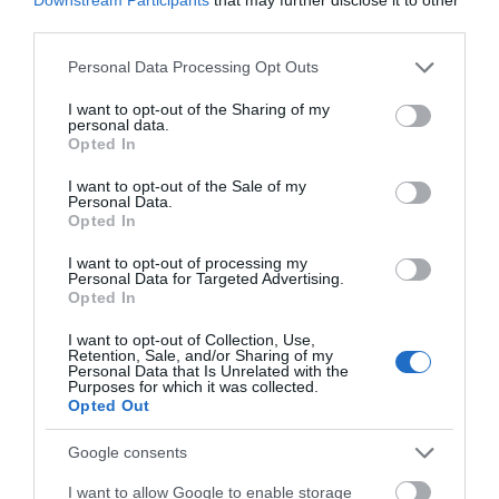
2.425.000€ στην Εύβοια – Δείτε
third parties.
πού
Please note that this website/app uses one or more Google
06.08.2026 | 19:20
Personal Data Processing Opt Outs
services and may gather and store information including but
not limited to your visit or usage behaviour. You may click to
I want to opt-out of the Sharing of my
Ο μεγαλύτερος αυτοκινητόδρομος
personal data.
της Ευρώπης κατασκευάζεται
grant or deny consent to Google and its third-party tags to
Opted In
στην Ελλάδα – Πού θα γίνει
use your data for below specified purposes in below Google
consent section.
06.08.2026 | 19:00
I want to opt-out of the Sale of my
Personal Data.
Opted In
Συγκίνηση στην Εύβοια: Νέοι από
τη Ρουμανία συνόδευσαν την Ιερή
I want to opt-out of processing my
Εικόνα
Personal Data for Targeted Advertising.
Opted In
06.08.2026 | 18:40
Όλες οι τελευταίες ειδήσεις
I want to opt-out of Collection, Use,
Έπαθε ηλεκτροπληξία ενώ έκλεβε
Retention, Sale, and/or Sharing of my
καλώδια – Οι συνεργοί του τον
Personal Data that Is Unrelated with the
Purposes for which it was collected.
εγκατέλειψαν
ΠΕΡΙΣΣΟΤΕΡΑ ΑΠΟ ΕΙΔΗΣΕΙΣ ΕΥΒΟΙΑ
Opted Out
06.08.2026 | 18:20
Google consents
Πανικός σε πανηγύρι της Εύβοιας:
Δείτε τι έγινε χθες το βράδυ
I want to allow Google to enable storage