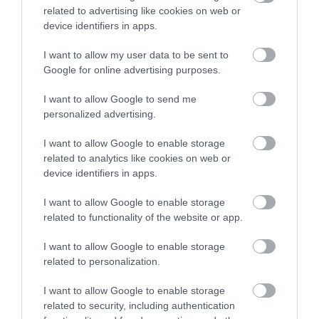
related to advertising like cookies on web or
06.08.2026 | 18:00
device identifiers in apps.
I want to allow my user data to be sent to
Φωτιά στη Σκύρο: Πηγαίνουν
ενισχύσεις στο Νησί – Τώρα
Google for online advertising purposes.
πυροσβεστικά στο λιμάνι της
Νέο σοβαρό τροχαίο
Φωτιά στη Σκύρο:
Κύμης
στην Εύβοια: Τούμπαρε
Συνεχίζει να καίει στο
I want to allow Google to send me
αυτοκίνητο
Νησί, συγκλονιστική
06.08.2026 | 17:40
personalized advertising.
μαρτυρία – Νέες
εικόνες και βίντεο
Έρχεται το νέο υπερσύγχρονο
I want to allow Google to enable storage
αθλητικό κέντρο στην Εύβοια –
related to analytics like cookies on web or
Υπογράφτηκε η σύμβαση
device identifiers in apps.
06.08.2026 | 17:20
I want to allow Google to enable storage
Προφυλακίστηκε ο 44χρονος για
related to functionality of the website or app.
τη φωτιά στη Κεφαλονιά
I want to allow Google to enable storage
06.08.2026 | 17:00
related to personalization.
Ξεκινάει τεράστιο
Ο μεγαλύτερος
έργο αξίας 2.425.000€
αυτοκινητόδρομος της
I want to allow Google to enable storage
Καμία μόνιμη πρόσληψη
στην Εύβοια – Δείτε
Ευρώπης
δασκάλων στην Εύβοια – Το θέμα
related to security, including authentication
πού
κατασκευάζεται στην
πάει στην βουλή