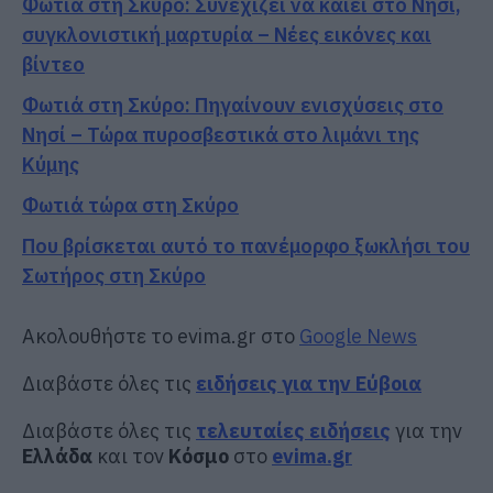
Φωτιά στη Σκύρο: Συνεχίζει να καίει στο Νησί,
συγκλονιστική μαρτυρία – Νέες εικόνες και
βίντεο
Φωτιά στη Σκύρο: Πηγαίνουν ενισχύσεις στο
Νησί – Τώρα πυροσβεστικά στο λιμάνι της
Κύμης
Φωτιά τώρα στη Σκύρο
Που βρίσκεται αυτό το πανέμορφο ξωκλήσι του
Σωτήρος στη Σκύρο
Ακολουθήστε το evima.gr στο
Google News
Διαβάστε όλες τις
ειδήσεις για την Εύβοια
Διαβάστε όλες τις
τελευταίες ειδήσεις
για την
Ελλάδα
και τον
Κόσμο
στο
evima.gr