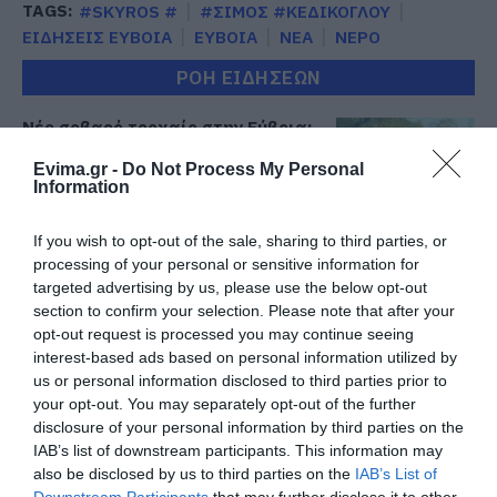
TAGS:
#SKYROS #
#ΣΙΜΟΣ #ΚΕΔΙΚΟΓΛΟΥ
ΕΙΔΗΣΕΙΣ ΕΥΒΟΙΑ
ΕΥΒΟΙΑ
ΝΕΑ
ΝΕΡΟ
ΡΟΗ ΕΙΔΗΣΕΩΝ
Νέο σοβαρό τροχαίο στην Εύβοια:
Τούμπαρε αυτοκίνητο
Evima.gr -
Do Not Process My Personal
06.08.2026 | 20:00
Information
If you wish to opt-out of the sale, sharing to third parties, or
Έσπασαν πιάτα στο κεφάλι του
Αταμάν – Βίντεο από τη Σύμη
processing of your personal or sensitive information for
targeted advertising by us, please use the below opt-out
06.08.2026 | 19:40
section to confirm your selection. Please note that after your
opt-out request is processed you may continue seeing
interest-based ads based on personal information utilized by
Φωτιά στη Σκύρο: Συνεχίζει να
καίει στο Νησί, συγκλονιστική
us or personal information disclosed to third parties prior to
μαρτυρία – Νέες εικόνες και
your opt-out. You may separately opt-out of the further
βίντεο
disclosure of your personal information by third parties on the
06.08.2026 | 19:40
IAB’s list of downstream participants. This information may
also be disclosed by us to third parties on the
IAB’s List of
Ξεκινάει τεράστιο έργο αξίας
Downstream Participants
that may further disclose it to other