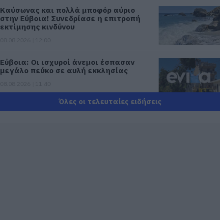
Καύσωνας και πολλά μποφόρ αύριο
στην Εύβοια! Συνεδρίασε η επιτροπή
εκτίμησης κινδύνου
08.08.2026 | 12:00
Εύβοια: Οι ισχυροί άνεμοι έσπασαν
μεγάλο πεύκο σε αυλή εκκλησίας
08.08.2026 | 11:40
Όλες οι τελευταίες ειδήσεις
Εύβοια: Αποκαταστάθηκε το ίντερνετ
στον Οξύλιθο μετά από επέμβαση της
CP COMPANY Ε.Ε.
08.08.2026 | 11:20
Αθλητικό σωματείο της Εύβοιας
εξέδωσε ανακοίνωση για το βουλευτή
Σίμο Κεδίκογλου- Τι αναφέρει
08.08.2026 | 11:00
Εύβοια: «Πλιάτσικο» σε έργο