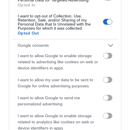
Opted In
Στην Κύμη για τον Νικολό και τον Παναγή
I want to opt-out of Collection, Use,
Χαρτσά, ο Σίμος Κεδίκογλου
Retention, Sale, and/or Sharing of my
Personal Data that Is Unrelated with the
Purposes for which it was collected.
19.06.2026 | 15:30
Opted Out
Google consents
I want to allow Google to enable storage
related to advertising like cookies on web or
device identifiers in apps.
I want to allow my user data to be sent to
Google for online advertising purposes.
I want to allow Google to send me
Αντιδράσεις για την μεταφορά λιμανιού
personalized advertising.
στην Εύβοια: Δείτε την νέα ανακοίνωση
I want to allow Google to enable storage
22.05.2026 | 16:15
related to analytics like cookies on web or
device identifiers in apps.