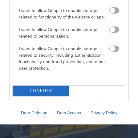
I want to allow Google to enable storage
related to functionality of the website or app.
I want to allow Google to enable storage
related to personalization.
I want to allow Google to enable storage
related to security, including authentication
functionality and fraud prevention, and other
Φτάνει στην Εύβοια το πλωτό ασθενοφόρο:
user protection.
Η επίσημη ημερομηνία
10.12.2025 | 18:00
CONFIRM
Data Deletion
Data Access
Privacy Policy