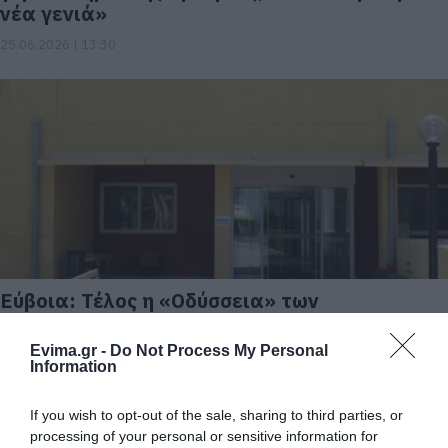
νέα γενιά»
25.06.2026 | 13:30
Εύβοια: Τέλος η «Οδύσσεια» των
νεφροπαθών – Που ξεκινά νέα μονάδα
Τεχνητού Νεφρού
Evima.gr -
Do Not Process My Personal
Information
24.06.2026 | 21:20
If you wish to opt-out of the sale, sharing to third parties, or
processing of your personal or sensitive information for