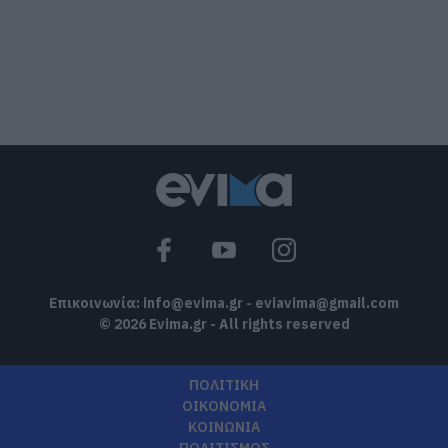
Ρώσσο για το θαύμα της βροχής στη
φωτιά του 2021
08.08.2026 | 09:00
Εορτολόγιο: Ποιοι γιορτάζουν σήμερα,
Σάββατο 8 Αυγούστου
08.08.2026 | 08:40
Καιρός: Πολύ ζέστη σήμερα στην
Εύβοια! Στα ύψη το θερμόμετρο
08.08.2026 | 08:20
Επικοινωνία:
info@evima.gr
-
eviavima@gmail.com
© 2026 Evima.gr - All rights reserved
ΠΟΛΙΤΙΚΗ
ΟΙΚΟΝΟΜΙΑ
ΚΟΙΝΩΝΙΑ