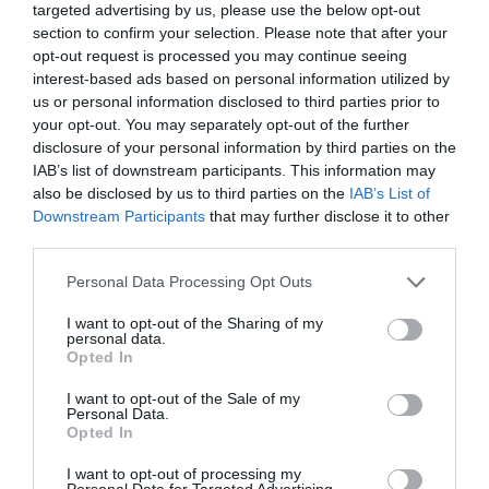
targeted advertising by us, please use the below opt-out
section to confirm your selection. Please note that after your
opt-out request is processed you may continue seeing
interest-based ads based on personal information utilized by
us or personal information disclosed to third parties prior to
your opt-out. You may separately opt-out of the further
disclosure of your personal information by third parties on the
IAB’s list of downstream participants. This information may
also be disclosed by us to third parties on the
IAB’s List of
Σίμος Κεδίκογλου: Η Χαλκίδα αξίζει ομάδα
Downstream Participants
that may further disclose it to other
αντάξια της ιστορίας και του μεγέθους της
third parties.
24.06.2026 | 14:30
Please note that this website/app uses one or more Google
Personal Data Processing Opt Outs
services and may gather and store information including but
not limited to your visit or usage behaviour. You may click to
I want to opt-out of the Sharing of my
personal data.
grant or deny consent to Google and its third-party tags to
Opted In
use your data for below specified purposes in below Google
consent section.
I want to opt-out of the Sale of my
Personal Data.
Opted In
I want to opt-out of processing my
Personal Data for Targeted Advertising.