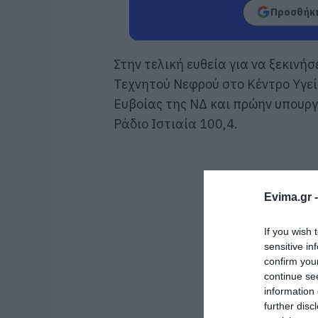
Προσθήκη
Στην τελική ευθεία για να ξεκινή
Τεχνητού Νεφρού στο Κέντρο Υγεί
Ευβοίας της ΝΔ και πρώην υπουρ
Ράδιο Ιστιαία 100,4.
Evima.gr 
If you wish 
sensitive in
confirm you
continue se
information 
further disc