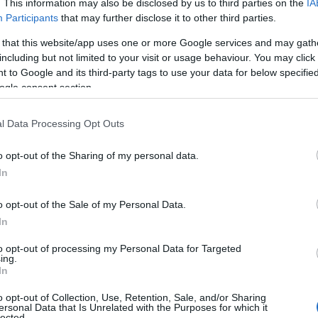
. This information may also be disclosed by us to third parties on the
IA
08
Participants
that may further disclose it to other third parties.
 that this website/app uses one or more Google services and may gath
Ε
including but not limited to your visit or usage behaviour. You may click 
σ
π
 to Google and its third-party tags to use your data for below specifi
κ
ogle consent section.
π
α
l Data Processing Opt Outs
08
o opt-out of the Sharing of my personal data.
Χ
α
In
Ε
08
o opt-out of the Sale of my Personal Data.
In
Ε
ρ
to opt-out of processing my Personal Data for Targeted
π
ing.
Π
In
08
o opt-out of Collection, Use, Retention, Sale, and/or Sharing
ersonal Data that Is Unrelated with the Purposes for which it
lected.