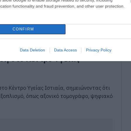
cation functionality and fraud prevention, and other user protection.
 της αναμένεται να καλύψει πλήρως τις
ειας Εύβοιας, μειώνοντας σημαντικά την
CONFIRM
ιών που μέχρι σήμερα μετακινούνται σε
Data Deletion
Data Access
Privacy Policy
ση στο Κέντρο Υγείας
στο Κέντρο Υγείας
Ιστιαία
, σημειώνοντας ότι
 εξοπλισμό, όπως αξονικό τομογράφο, ψηφιακό