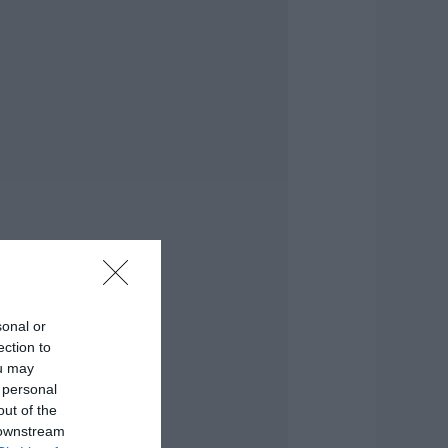
.08.2026 | 12:00
ύβοια: Οι ισχυροί
νεμοι έσπασαν
εγάλο πεύκο σε
υλή εκκλησίας
.08.2026 | 11:40
ύβοια:
ποκαταστάθηκε το
ντερνετ στον
ξύλιθο μετά από
πέμβαση της CP
OMPANY Ε.Ε.
.08.2026 | 11:20
sonal or
θλητικό σωματείο
ection to
ης Εύβοιας
ou may
ξέδωσε
 personal
νακοίνωση για το
ουλευτή Σίμο
out of the
εδίκογλου- Τι
 downstream
ναφέρει