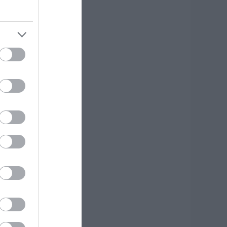
ρχισε τις διακοπές
 Μητσοτάκης:
αγητό και κρασί
ε γνωστό στέκι
.08.2026 | 09:20
υγκίνηση και
αθιά πίστη στην
ύβοια! Τίμησαν τον
σιο Ιωάννη του
ώσσο για το θαύμα
ης βροχής στη
ωτιά του 2021
.08.2026 | 09:00