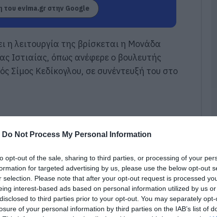
 του evima.gr στην Google
08
Ε
ά
σει η λειτουργία της βρίσκεται η Μονάδα
μ
α
ας Ιστιαίας, όπως ανέφερε ο βουλευτής
γός
Σίμος Κεδίκογλου
, σε συνέντευξή του στο
08
Ε
Α
ί
Ο
ε
C
-
Do Not Process My Personal Information
08
to opt-out of the sale, sharing to third parties, or processing of your per
Α
formation for targeted advertising by us, please use the below opt-out s
τ
r selection. Please note that after your opt-out request is processed y
ε
eing interest-based ads based on personal information utilized by us or
α
β
disclosed to third parties prior to your opt-out. You may separately opt-
Κ
losure of your personal information by third parties on the IAB’s list of
α