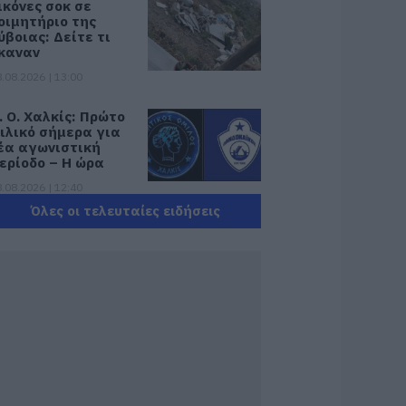
ικόνες σοκ σε
οιμητήριο της
ύβοιας: Δείτε τι
καναν
.08.2026 | 13:00
. Ο. Χαλκίς: Πρώτο
ιλικό σήμερα για
έα αγωνιστική
ερίοδο – Η ώρα
.08.2026 | 12:40
Όλες οι τελευταίες ειδήσεις
ι γίνεται με τις
σούχτρες στην
ύβοια;
.08.2026 | 12:20
αύσωνας και
ολλά μποφόρ
ύριο στην Εύβοια!
υνεδρίασε η
πιτροπή εκτίμησης
ινδύνου