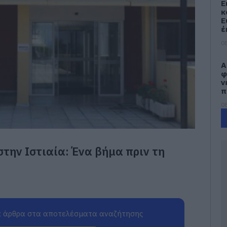
Ε
κ
Ε
έ
08
Α
φ
ν
π
08
Τ
τ
Ε
την Ιστιαία: Ένα βήμα πριν τη
08
Κ
π
α
Σ
 άρθρα στα αποτελέσματα αναζήτησης
ε
κ