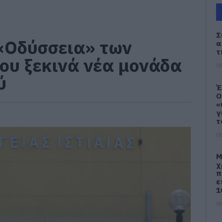
Σ
 «Οδύσσεια» των
α
τ
ου ξεκινά νέα μονάδα
08
ύ
Έ
Ο
«
γ
τ
08
Μ
χ
π
ε
1
08