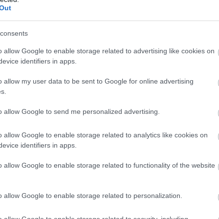
Ά
Out
ο
Φ
σ
consents
08
o allow Google to enable storage related to advertising like cookies on
Σ
evice identifiers in apps.
β
 εγκατασταθεί τα μηχανήματα αιμοκάθαρσης
Ε
o allow my user data to be sent to Google for online advertising
Ό
ση του απαραίτητου προσωπικού, ενώ
s.
Ρ
τ
νεφρολόγο και νοσηλευτές. Στόχος είναι η
φ
to allow Google to send me personalized advertising.
 τις 10 Ιουλίου.
08
o allow Google to enable storage related to analytics like cookies on
σης για την κάλυψη των
evice identifiers in apps.
o allow Google to enable storage related to functionality of the website
ά έξι θέσεις αιμοκάθαρσης, εκ των οποίων η
o allow Google to enable storage related to personalization.
η για περιστατικά που απαιτούν αυξημένα
o allow Google to enable storage related to security, including