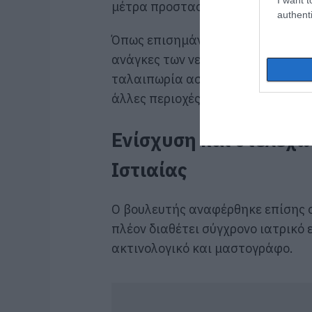
μέτρα προστασίας.
authenti
Όπως επισημάνθηκε, η λειτουργία
ανάγκες των νεφροπαθών της Βόρ
ταλαιπωρία ασθενών και οικογενε
άλλες περιοχές για θεραπεία.
Ενίσχυση και στελέχω
Ιστιαίας
Ο βουλευτής αναφέρθηκε επίσης 
πλέον διαθέτει σύγχρονο ιατρικό
ακτινολογικό και μαστογράφο.