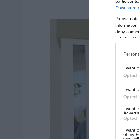
participants
Downstream 
Please note
information 
deny consent
in below Go
Persona
I want t
Opted 
I want t
Opted 
I want 
Advertis
Opted 
I want t
of my P
was col