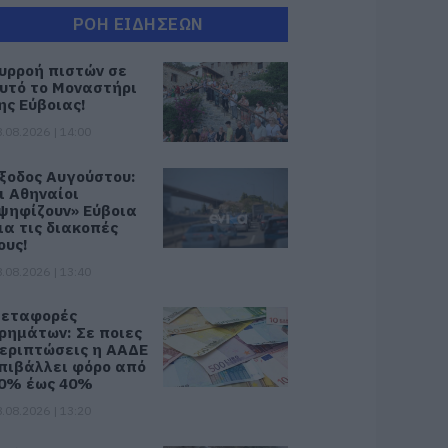
ΡΟΗ ΕΙΔΗΣΕΩΝ
υρροή πιστών σε
υτό το Μοναστήρι
ης Εύβοιας!
.08.2026 | 14:00
ξοδος Αυγούστου:
ι Αθηναίοι
ψηφίζουν» Εύβοια
ια τις διακοπές
ους!
.08.2026 | 13:40
εταφορές
ρημάτων: Σε ποιες
εριπτώσεις η ΑΑΔΕ
πιβάλλει φόρο από
0% έως 40%
.08.2026 | 13:20