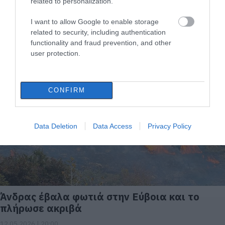
related to personalization.
I want to allow Google to enable storage
related to security, including authentication
Άνδρας έβαλε πάλι φωτιά στην Εύβοια και
functionality and fraud prevention, and other
το πλήρωσε ακριβά
user protection.
19.05.2026 | 20:40
CONFIRM
Data Deletion
Data Access
Privacy Policy
Άνδρας έβαλα φωτιά στην Εύβοια και το
πλήρωσε ακριβά
12.05.2026 | 20:00