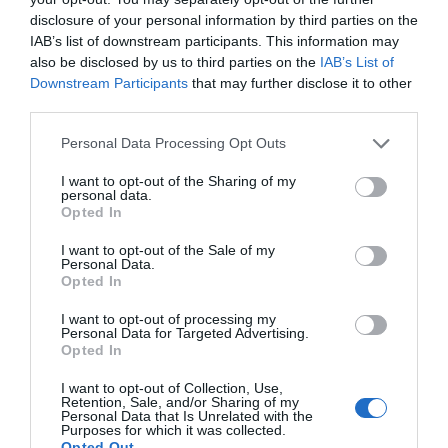
Φτιάχνουν τους δρόμους σε αυτά τα χωριά
disclosure of your personal information by third parties on the
IAB’s list of downstream participants. This information may
της Εύβοιας
also be disclosed by us to third parties on the
IAB’s List of
08.06.2026 | 15:00
Downstream Participants
that may further disclose it to other
third parties.
Please note that this website/app uses one or more Google
Personal Data Processing Opt Outs
services and may gather and store information including but
not limited to your visit or usage behaviour. You may click to
I want to opt-out of the Sharing of my
personal data.
grant or deny consent to Google and its third-party tags to
Opted In
use your data for below specified purposes in below Google
consent section.
I want to opt-out of the Sale of my
Personal Data.
Opted In
I want to opt-out of processing my
Τροχαίο στην Εύβοια: Τραυματισμοί μετά
Personal Data for Targeted Advertising.
Opted In
από σύγκρουση οχημάτων σε ορεινή
περιοχή
I want to opt-out of Collection, Use,
Retention, Sale, and/or Sharing of my
28.05.2026 | 20:40
Personal Data that Is Unrelated with the
Purposes for which it was collected.
Opted Out