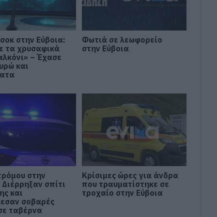
σοκ στην Εύβοια:
Φωτιά σε λεωφορείο
ε τα χρυσαφικά
στην Εύβοια
αλκόνι» – Έχασε
υρώ και
ματα
τρόμου στην
Κρίσιμες ώρες για άνδρα
 Διέρρηξαν σπίτι
που τραυματίστηκε σε
ης και
τροχαίο στην Εύβοια
εσαν σοβαρές
 σε ταβέρνα