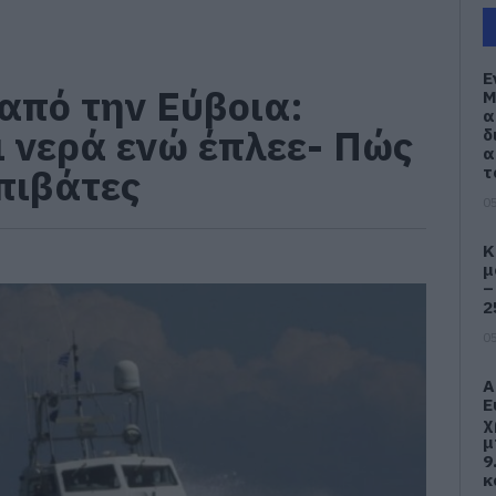
Ε
από την Εύβοια:
Μ
α
ι νερά ενώ έπλεε- Πώς
δ
α
πιβάτες
τ
05
Κ
μ
–
2
05
Α
Ε
χ
μ
9
κ