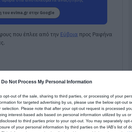
Κ
ν
 του evima.gr στην Google
π
Ε
05
άφους που έπλεε από την
Εύβοια
προς Ραφήνα
ς.
Κ
τ
ο
π
α
κ
05
-
Do Not Process My Personal Information
Ν
Ε
to opt-out of the sale, sharing to third parties, or processing of your per
σ
formation for targeted advertising by us, please use the below opt-out s
π
r selection. Please note that after your opt-out request is processed y
σ
τ
eing interest-based ads based on personal information utilized by us or
disclosed to third parties prior to your opt-out. You may separately opt-
05
losure of your personal information by third parties on the IAB’s list of