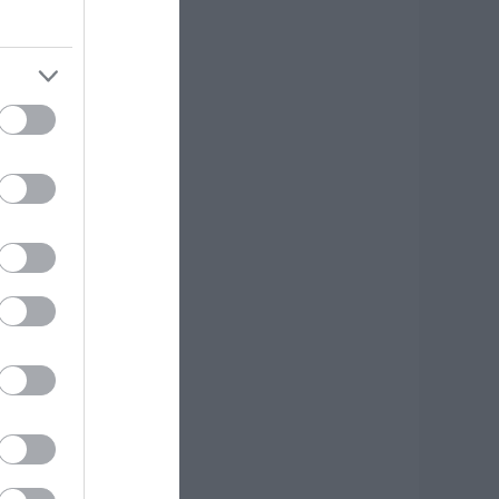
.08.2026 | 18:00
ύκονος: Έψαχναν
σάντα και Rolex
ξίας 75.000 ευρώ –
 ανακάλυψη κάτω
πό τα βράχια
.08.2026 | 17:40
ρόμος στην Εύβοια:
ύο άγνωστοι
ισέβαλαν σε σπίτι
έσα στη νύχτα –
είτε τι άρπαξαν
.08.2026 | 17:20