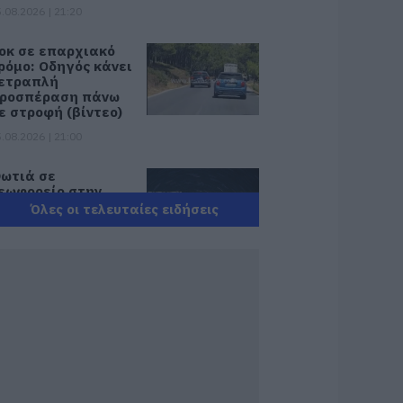
.08.2026 | 21:20
οκ σε επαρχιακό
ρόμο: Οδηγός κάνει
ετραπλή
ροσπέραση πάνω
ε στροφή (βίντεο)
.08.2026 | 21:00
ωτιά σε
εωφορείο στην
ύβοια
Όλες οι τελευταίες ειδήσεις
.08.2026 | 20:39
 λειτουργία στα
λειδιά του
υτοκινήτου που
ίγοι οδηγοί
νωρίζουν και είναι
ολύ χρήσιμη το
αλοκαίρι
.08.2026 | 20:20