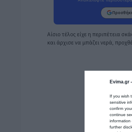
Προσθήκη
Αίσιο τέλος είχε η περιπέτεια σκ
και άρχισε να μπάζει νερά, προχθέ
Evima.gr 
If you wish 
sensitive in
confirm you
continue se
information 
further disc