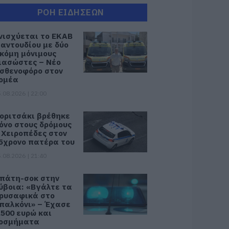
ΡΟΗ ΕΙΔΗΣΕΩΝ
νισχύεται το ΕΚΑΒ
αντουδίου με δύο
κόμη μόνιμους
ιασώστες – Νέο
σθενοφόρο στον
ομέα
.08.2026 | 22:00
οριτσάκι βρέθηκε
όνο στους δρόμους
 Χειροπέδες στον
5χρονο πατέρα του
.08.2026 | 21:40
πάτη-σοκ στην
ύβοια: «Βγάλτε τα
ρυσαφικά στο
παλκόνι» – Έχασε
.500 ευρώ και
οσμήματα