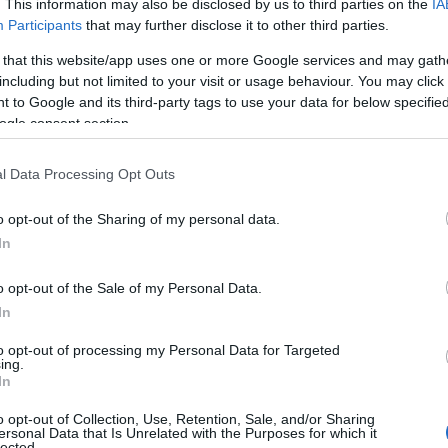
. This information may also be disclosed by us to third parties on the
IA
Ο
Participants
that may further disclose it to other third parties.
γ
ακής 15 Σεπτεμβρίου, ενημερώθηκε η Λιμενική
Σ
 that this website/app uses one or more Google services and may gath
θ
ήτη ενός ερασιτεχνικού σκάφους ελληνικής
including but not limited to your visit or usage behaviour. You may click 
05
σκάφους από το νησί της Μεγαλόνησου
 to Google and its third-party tags to use your data for below specifi
ogle consent section.
α, παρατηρήθηκε εισροή υδάτων.
Κ
ά
τ
άφους αποβιβάστηκαν σε δυτική παραλία του
l Data Processing Opt Outs
τ
Ε
υνο, καθώς το σκάφος βρισκόταν κοντά στην
o opt-out of the Sharing of my personal data.
05
In
Τ
πολικό σκάφος του Λιμενικού Σώματος και το
o opt-out of the Sale of my Personal Data.
τ
ος παροχή συνδρομής. Με την συνοδεία τους,
α
In
α
ε με ασφάλεια στο λιμάνι του Μαρμαρίου.
τ
to opt-out of processing my Personal Data for Targeted
ing.
05
In
Μ
o opt-out of Collection, Use, Retention, Sale, and/or Sharing
σ
ersonal Data that Is Unrelated with the Purposes for which it
τ
lected.