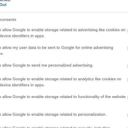
Out
05
consents
Μ
τ
α
o allow Google to enable storage related to advertising like cookies on
Η
evice identifiers in apps.
α
o allow my user data to be sent to Google for online advertising
05
s.
Τ
Δ
to allow Google to send me personalized advertising.
ε
μ
 του καλοκαιριού στην Εύβοια – Δείτε πότε
Δ
o allow Google to enable storage related to analytics like cookies on
evice identifiers in apps.
05
ικιωμένη έπεσε πάνω σε δέντρο
o allow Google to enable storage related to functionality of the website
χρονος έπεσε στη θάλασσα και
o allow Google to enable storage related to personalization.
ε ξαφνικά 57χρονος άνδρας
o allow Google to enable storage related to security, including