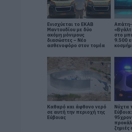
Ενισχύεται το ΕΚΑΒ
Απάτη-
Μαντουδίου με δύο
«Βγάλτ
ακόμη μόνιμους
στο μπ
διασώστες – Νέο
9.500 ε
ασθενοφόρο στον τομέα
κοσμή
Καθαρό και άφθονο νερό
Νύχτα 
σε αυτή την περιοχή της
Εύβοια:
Εύβοιας
95χρον
προκάλ
ζημιές