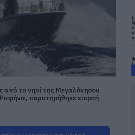
05
Σ
δ
τ
π
σ
05
Φ
λ
Ε
05
ς από το νησί της Μεγαλόνησου
Η
κ
 Ραφήνα, παρατηρήθηκε εισροή
α
λ
γ
π
κ
05
 άρθρα στα αποτελέσματα αναζήτησης