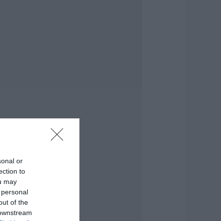
αθαρό και άφθονο
ερό σε αυτή την
εριοχή της
ύβοιας
.08.2026 | 20:00
αραμπόλα
εσσάρων
χημάτων
ροκάλεσε
ναστάτωση στην
υκλοφορία
.08.2026 | 19:40
ύχτα τρόμου στην
ύβοια: Διέρρηξαν
sonal or
πίτι 95χρονης και
ection to
ροκάλεσαν
ou may
οβαρές ζημιές σε
αβέρνα
 personal
out of the
.08.2026 | 19:20
 downstream