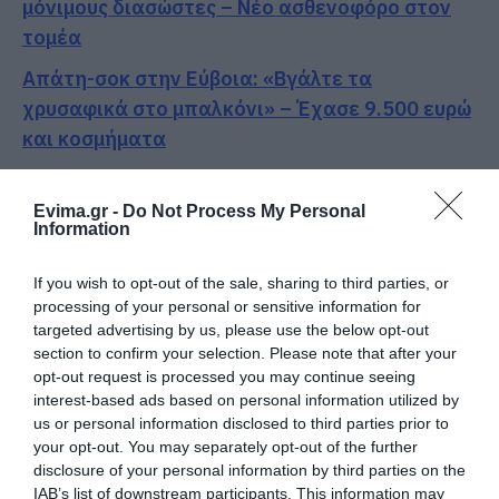
μόνιμους διασώστες – Νέο ασθενοφόρο στον
τομέα
Απάτη-σοκ στην Εύβοια: «Βγάλτε τα
χρυσαφικά στο μπαλκόνι» – Έχασε 9.500 ευρώ
και κοσμήματα
Καθαρό και άφθονο νερό σε αυτή την περιοχή
της Εύβοιας
Evima.gr -
Do Not Process My Personal
Information
Νύχτα τρόμου στην Εύβοια: Διέρρηξαν σπίτι
95χρονης και προκάλεσαν σοβαρές ζημιές σε
If you wish to opt-out of the sale, sharing to third parties, or
processing of your personal or sensitive information for
ταβέρνα
targeted advertising by us, please use the below opt-out
section to confirm your selection. Please note that after your
Ακολουθήστε το evima.gr στο
Google News
opt-out request is processed you may continue seeing
interest-based ads based on personal information utilized by
Διαβάστε όλες τις
ειδήσεις για την Εύβοια
us or personal information disclosed to third parties prior to
your opt-out. You may separately opt-out of the further
Διαβάστε όλες τις
τελευταίες ειδήσεις
για την
disclosure of your personal information by third parties on the
Ελλάδα
και τον
Κόσμο
στο
evima.gr
IAB’s list of downstream participants. This information may