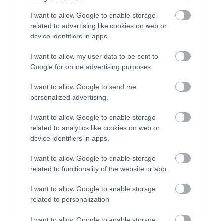
Σοκ σε επαρχιακό δρόμο: Οδηγός
κάνει τετραπλή προσπέραση
I want to allow Google to enable storage
πάνω σε στροφή (βίντεο)
related to advertising like cookies on web or
device identifiers in apps.
05.08.2026 | 21:00
I want to allow my user data to be sent to
Φωτιά σε λεωφορείο στην Εύβοια
Google for online advertising purposes.
05.08.2026 | 20:39
I want to allow Google to send me
personalized advertising.
Η λειτουργία στα κλειδιά του
I want to allow Google to enable storage
αυτοκινήτου που λίγοι οδηγοί
γνωρίζουν και είναι πολύ χρήσιμη
related to analytics like cookies on web or
το καλοκαίρι
device identifiers in apps.
05.08.2026 | 20:20
Όλες οι τελευταίες ειδήσεις
I want to allow Google to enable storage
related to functionality of the website or app.
Καθαρό και άφθονο νερό σε αυτή
την περιοχή της Εύβοιας
ΠΕΡΙΣΣΟΤΕΡΑ ΑΠΟ ΕΙΔΗΣΕΙΣ ΕΥΒΟΙΑ
I want to allow Google to enable storage
05.08.2026 | 20:00
related to personalization.
I want to allow Google to enable storage