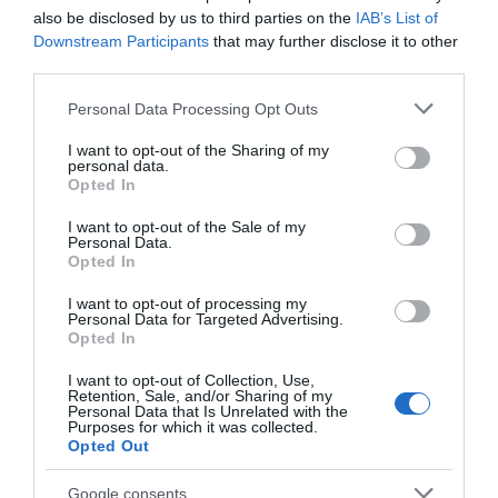
also be disclosed by us to third parties on the
IAB’s List of
TAGS:
Downstream Participants
that may further disclose it to other
ΑΝΤΑΜΩΜΑ
ΕΙΔΗΣΕΙΣ ΕΥΒΟΙΑ
ΕΥΒΟΙΑ
third parties.
ΚΑΠΠΑΔΟΚΕΣ
ΜΟΛΟΣ
ΝΕΑ ΕΥΒΟΙΑ
Please note that this website/app uses one or more Google
ΡΟΗ ΕΙΔΗΣΕΩΝ
Personal Data Processing Opt Outs
services and may gather and store information including but
not limited to your visit or usage behaviour. You may click to
I want to opt-out of the Sharing of my
Ενισχύεται το ΕΚΑΒ Μαντουδίου
personal data.
grant or deny consent to Google and its third-party tags to
με δύο ακόμη μόνιμους διασώστες
Opted In
– Νέο ασθενοφόρο στον τομέα
use your data for below specified purposes in below Google
consent section.
I want to opt-out of the Sale of my
05.08.2026 | 22:00
Personal Data.
Opted In
Κοριτσάκι βρέθηκε μόνο στους
δρόμους – Χειροπέδες στον
I want to opt-out of processing my
25χρονο πατέρα του
Personal Data for Targeted Advertising.
Opted In
05.08.2026 | 21:40
I want to opt-out of Collection, Use,
Απάτη-σοκ στην Εύβοια: «Βγάλτε
Retention, Sale, and/or Sharing of my
Personal Data that Is Unrelated with the
τα χρυσαφικά στο μπαλκόνι» –
Purposes for which it was collected.
Έχασε 9.500 ευρώ και κοσμήματα
Opted Out
05.08.2026 | 21:20
Google consents