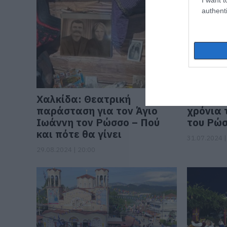
authenti
Χαλκίδα: Θεατρική
Εύβοια:
παράσταση για τον Άγιο
χρόνια 
Ιωάννη τον Ρώσσο – Πού
του Ρώ
και πότε θα γίνει
31.07.2024 |
29.08.2024 | 20:00