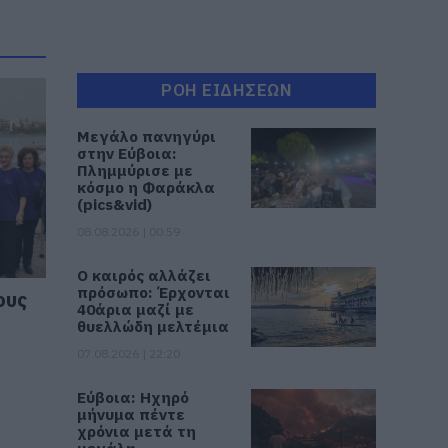
ΡΟΗ ΕΙΔΗΣΕΩΝ
Μεγάλο πανηγύρι
στην Εύβοια:
Πλημμύρισε με
κόσμο η Φαράκλα
(pics&vid)
08.08.2026 | 00:59
Ο καιρός αλλάζει
πρόσωπο: Έρχονται
ους
40άρια μαζί με
θυελλώδη μελτέμια
07.08.2026 | 22:20
Εύβοια: Ηχηρό
μήνυμα πέντε
χρόνια μετά τη