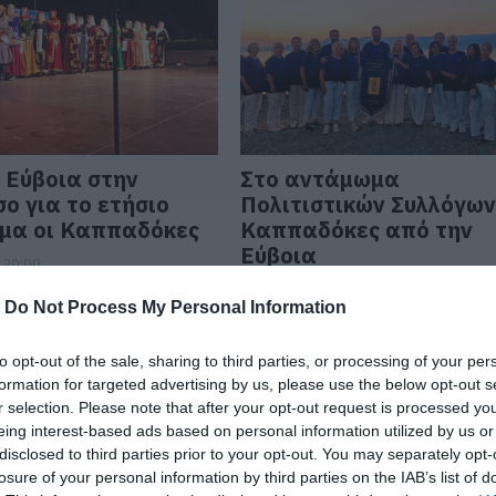
 Εύβοια στην
Στο αντάμωμα
ο για το ετήσιο
Πολιτιστικών Συλλόγων
μα οι Καππαδόκες
Καππαδόκες από την
Εύβοια
 20:00
14.07.2025 | 18:00
-
Do Not Process My Personal Information
to opt-out of the sale, sharing to third parties, or processing of your per
formation for targeted advertising by us, please use the below opt-out s
r selection. Please note that after your opt-out request is processed y
eing interest-based ads based on personal information utilized by us or
disclosed to third parties prior to your opt-out. You may separately opt-
losure of your personal information by third parties on the IAB’s list of