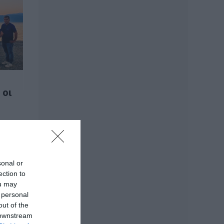
07.08.2026 | 20:57
Ανακοινώθηκαν νέες
προσλήψεις σε δήμο
της Εύβοιας: Δείτε
εδώ
07.08.2026 | 20:40
Ποιοι και γιατί θα
 οι
πάρουν διπλάσια
σύνταξη τον
Αύγουστο
07.08.2026 | 20:20
Δείτε τι έκανε
Δήμος της Εύβοιας
sonal or
για τις φωτιές
ection to
07.08.2026 | 20:00
ou may
 personal
Μητέρα και γιος οι
out of the
νεκροί από τη
 downstream
σύγκρουση