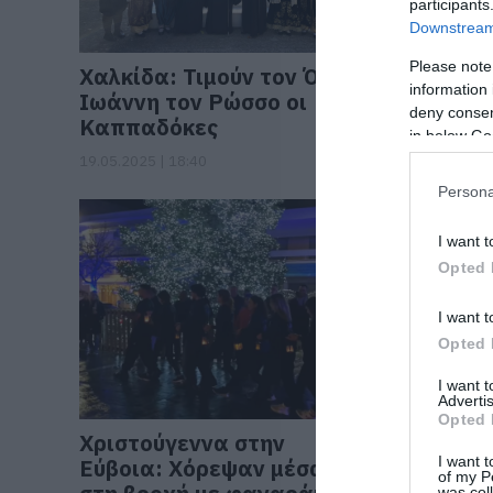
participants
Downstream 
Please note
Χαλκίδα: Τιμούν τον Όσιο
Οι Καπ
information 
Ιωάννη τον Ρώσσο οι
την απε
deny consent
Καππαδόκες
Εύβοιας
in below Go
19.05.2025 | 18:40
14.04.2025 |
Persona
I want t
Opted 
I want t
Opted 
I want 
Advertis
Opted 
Χριστούγεννα στην
Θαυματ
I want t
Εύβοια: Χόρεψαν μέσα
έφτασε 
of my P
was col