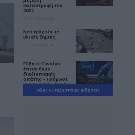
μεγάλη
καταστροφή του
2021
07.08.2026 | 22:00
Νέο τροχαίο με
υλικές ζημιές
07.08.2026 | 21:40
Εύβοια: Γυναίκα
:
έπεσε θύμα
διαδικτυακής
απάτης – Πλήρωσε
για τρακτέρ που δεν
παρέλαβε
Όλες οι τελευταίες ειδήσεις
07.08.2026 | 21:20
Τραγωδία στην
Εύβοια: Άνδρας
ανασύρθηκε χωρίς
τις αισθήσεις του
από τη θάλασσα