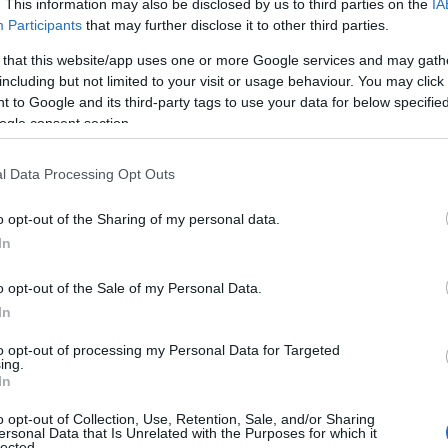
. This information may also be disclosed by us to third parties on the
IA
Participants
that may further disclose it to other third parties.
 that this website/app uses one or more Google services and may gath
παδόκες γιόρτασαν
Εύβοια: Με τιμή και
including but not limited to your visit or usage behaviour. You may click 
λευθέρωση της
υπερηφάνεια παρέλασ
 to Google and its third-party tags to use your data for below specifi
οι Καππαδόκες
ogle consent section.
 16:45
26.03.2025 | 20:00
l Data Processing Opt Outs
o opt-out of the Sharing of my personal data.
In
o opt-out of the Sale of my Personal Data.
In
to opt-out of processing my Personal Data for Targeted
ing.
In
ουργή εικόνα
Εύβοια: Εντυπωσιακές
o opt-out of Collection, Use, Retention, Sale, and/or Sharing
στην Εύβοια – Η
εικόνες στον Άγιο Ιωάν
ersonal Data that Is Unrelated with the Purposes for which it
lected.