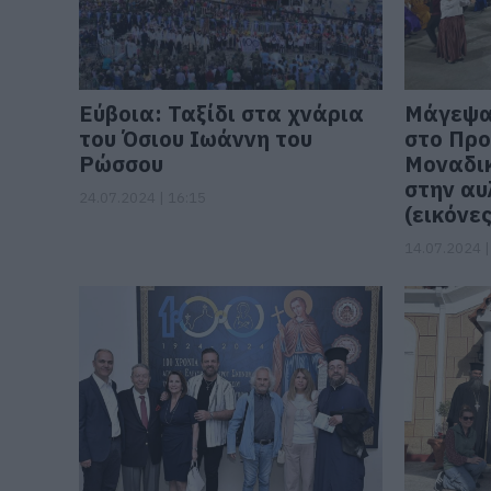
Εύβοια: Ταξίδι στα χνάρια
Μάγεψα
του Όσιου Ιωάννη του
στο Προ
Ρώσσου
Μοναδικ
στην αυ
24.07.2024 | 16:15
(εικόνες
14.07.2024 |