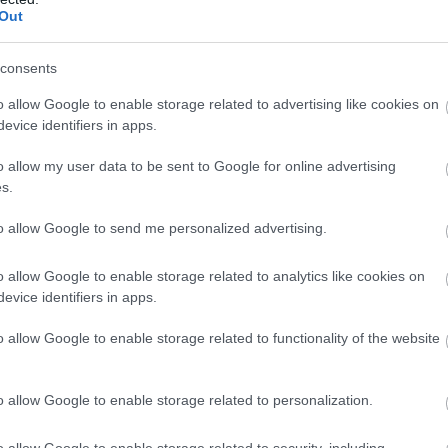
 από τους
τον Ρώσσο
Out
όκες
30.09.2024 | 16:45
 21:40
consents
o allow Google to enable storage related to advertising like cookies on
evice identifiers in apps.
o allow my user data to be sent to Google for online advertising
s.
to allow Google to send me personalized advertising.
o allow Google to enable storage related to analytics like cookies on
evice identifiers in apps.
 Στον Άγιο Ιωάννη
Εύβοια: Μεγάλη εκδήλ
σο οι Καππαδόκες
για τα 100 χρόνια του
o allow Google to enable storage related to functionality of the website
Όσιου Ιωάννη του Ρώσ
 18:40
04.09.2024 | 16:45
o allow Google to enable storage related to personalization.
o allow Google to enable storage related to security, including