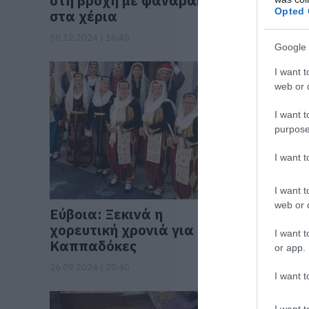
στη βροχή με φαναράκια
υποδοχή
Opted 
στα χέρια
Καππαδ
30.12.2024 | 16:45
19.10.2024 |
Google 
I want t
web or d
I want t
purpose
I want 
I want t
web or d
Εύβοια: Ξεκινά η
Εύβοια:
χορευτική χρονιά για τους
τον Ρώσ
I want t
Καππαδόκες
or app.
23.09.2024 |
26.09.2024 | 20:40
I want t
I want t