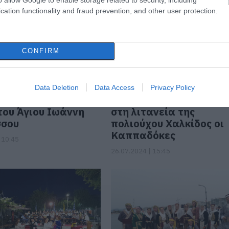
cation functionality and fraud prevention, and other user protection.
CONFIRM
Data Deletion
Data Access
Privacy Policy
 Τίμησαν τα 100
Εύβοια: Με λαμπρότητ
του Άγιου Ιωάννη
στη λιτανεία της
σσου
πολιούχου Χαλκίδος οι
Καππαδόκες
 10:45
26.07.2024 | 15:45