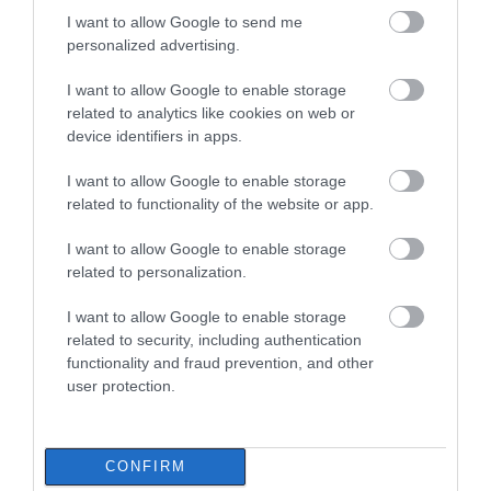
08.08.2026 | 18:20
I want to allow Google to send me
personalized advertising.
Αγροτικές ενισχύσεις: Ποιοι θα
λάβουν νωρίτερα τις
I want to allow Google to enable storage
προκαταβολές
related to analytics like cookies on web or
08.08.2026 | 18:00
device identifiers in apps.
Εύβοια: Τέλος στις
Εύβοια: Η μαύρη
παράνομες χωματερές
Σε πελάγη ευτυχίας
επέτειος της
I want to allow Google to enable storage
αντιδήμαρχος στην Εύβοια! Έγινε
– Έρχονται πρόστιμα
καταστροφικής
related to functionality of the website or app.
για τρίτη φορά παππούς!
χωρίς εξαιρέσεις
πυρκαγιάς – Το
χρονικό της τραγωδίας
08.08.2026 | 17:40
I want to allow Google to enable storage
related to personalization.
Ευρυδίκη Βαλαβάνη: Οι
οικογενειακές διακοπές στην
I want to allow Google to enable storage
Εύβοια! Δείτε σε ποια παραλία
related to security, including authentication
08.08.2026 | 17:20
functionality and fraud prevention, and other
user protection.
«Κόκκινος» συναγερμός στην
Εύβοια: Red Code αύριο Κυριακή –
Αυξημένη ετοιμότητα παντού
Εύβοια: Πότε θα γίνει ο
Κάνεις δεν ξεχνά τι
καθιερωμένος έρανος
έζησε η Εύβοια πριν
CONFIRM
08.08.2026 | 17:00
για το «Στιφάδο της
πέντε χρόνια