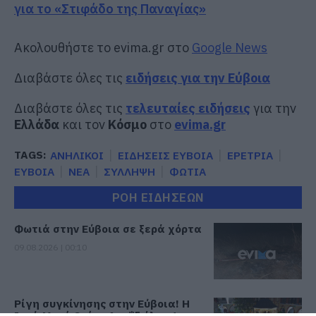
για το «Στιφάδο της Παναγίας»
Ακολουθήστε το evima.gr στο
Google News
Διαβάστε όλες τις
ειδήσεις για την Εύβοια
Διαβάστε όλες τις
τελευταίες ειδήσεις
για την
Ελλάδα
και τον
Κόσμο
στο
evima.gr
TAGS:
ΑΝΗΛΙΚΟΙ
ΕΙΔΗΣΕΙΣ ΕΥΒΟΙΑ
ΕΡΕΤΡΙΑ
ΕΥΒΟΙΑ
ΝΕΑ
ΣΥΛΛΗΨΗ
ΦΩΤΙΑ
ΡΟΗ ΕΙΔΗΣΕΩΝ
Φωτιά στην Εύβοια σε ξερά χόρτα
09.08.2026 | 00:10
Ρίγη συγκίνησης στην Εύβοια! Η
Ιερά Μονή Οσίου Δαυΐδ έλαμψε