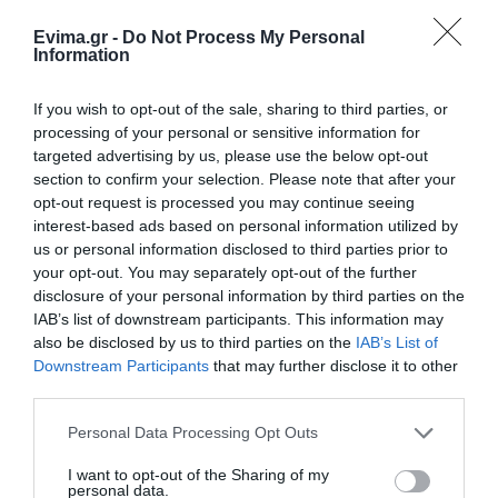
στη μεγάλη πανήγυρη της
Μεταμορφώσεως
Evima.gr -
Do Not Process My Personal
Information
08.08.2026 | 21:00
If you wish to opt-out of the sale, sharing to third parties, or
Φάνης Σπανός: 500.000 € για την
ενεργειακή αναβάθμιση του 4ου
processing of your personal or sensitive information for
Δημοτικού Σχολείου Λιβαδειάς
targeted advertising by us, please use the below opt-out
section to confirm your selection. Please note that after your
08.08.2026 | 20:40
opt-out request is processed you may continue seeing
interest-based ads based on personal information utilized by
Εύβοια: Τέλος στις παράνομες
χωματερές – Έρχονται πρόστιμα
us or personal information disclosed to third parties prior to
χωρίς εξαιρέσεις
your opt-out. You may separately opt-out of the further
disclosure of your personal information by third parties on the
08.08.2026 | 20:20
IAB’s list of downstream participants. This information may
also be disclosed by us to third parties on the
IAB’s List of
Εύβοια: Η μαύρη επέτειος της
καταστροφικής πυρκαγιάς – Το
Downstream Participants
that may further disclose it to other
χρονικό της τραγωδίας
third parties.
08.08.2026 | 20:00
Please note that this website/app uses one or more Google
Personal Data Processing Opt Outs
services and may gather and store information including but
Εύβοια: Πότε θα γίνει ο
not limited to your visit or usage behaviour. You may click to
I want to opt-out of the Sharing of my
καθιερωμένος έρανος για το
personal data.
grant or deny consent to Google and its third-party tags to