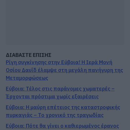
ΔΙΑΒΑΣΤΕ ΕΠΙΣΗΣ
Ρίγη συγκίνησης στην Εύβοια! Η Ιερά Μονή
Οσίου Δαυΐδ έλαμψε στη μεγάλη πανήγυρη της
Μεταμορφώσεως
Εύβοια: Τέλος στις παράνομες χωματερές –
Έρχονται πρόστιμα χωρίς εξαιρέσεις
Εύβοια: Η μαύρη επέτειος της καταστροφικής
πυρκαγιάς – Το χρονικό της τραγωδίας
Εύβοια: Πότε θα γίνει ο καθιερωμένος έρανος