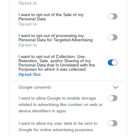
«Στιφάδο της Παναγίας»
Opted In
use your data for below specified purposes in below Google
08.08.2026 | 19:40
Όλες οι τελευταίες ειδήσεις
consent section.
I want to opt-out of the Sale of my
Personal Data.
Ο Αλέξης Τσίπρας παρουσιάζει το
Opted In
οικονομικό πρόγραμμα της ΕΛ.Α.Σ.
στη Θεσσαλονίκη
ΠΕΡΙΣΣΟΤΕΡΑ ΑΠΟ ΕΙΔΗΣΕΙΣ ΕΥΒΟΙΑ
I want to opt-out of processing my
Personal Data for Targeted Advertising.
08.08.2026 | 19:20
Opted In
Κάνεις δεν ξεχνά τι έζησε η
I want to opt-out of Collection, Use,
Εύβοια πριν πέντε χρόνια
Retention, Sale, and/or Sharing of my
Personal Data that Is Unrelated with the
08.08.2026 | 19:00
Purposes for which it was collected.
Opted Out
Google consents
Σε δημοπρασία η μπάλα των
ιστορικών γκολ του Μαραντόνα
Φωτιά στην Εύβοια σε
Ρίγη συγκίνησης στην
I want to allow Google to enable storage
08.08.2026 | 18:40
ξερά χόρτα
Εύβοια! Η Ιερά Μονή
related to advertising like cookies on web or
Οσίου Δαυΐδ έλαμψε
device identifiers in apps.
στη μεγάλη πανήγυρη
Αγανάκτηση σε χωριό της
της Μεταμορφώσεως
I want to allow my user data to be sent to
Εύβοιας: Μένουν κάθε μέρα χωρίς
Google for online advertising purposes.
νερό – Σοβαρή καταγγελία