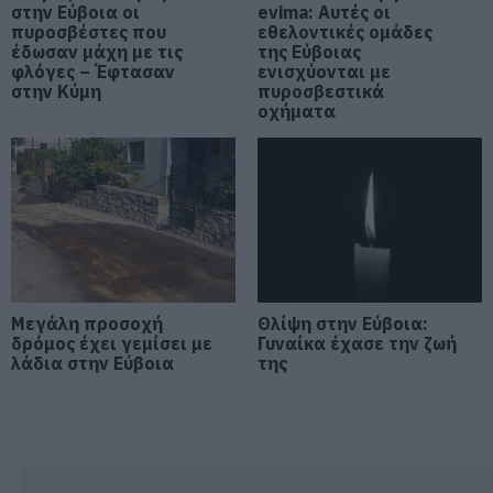
07.08.2026 | 14:00
στην Εύβοια οι
evima: Αυτές οι
πυροσβέστες που
εθελοντικές ομάδες
έδωσαν μάχη με τις
της Εύβοιας
Μεγάλο πανηγύρι απόψε με την
φλόγες – Έφτασαν
ενισχύονται με
Χαρά Βέρρα στην Εύβοια – Η
στην Κύμη
πυροσβεστικά
περιοχή
οχήματα
07.08.2026 | 13:45
Νεκρός 75χρονος που είχε φύγει
για το χωράφι του
07.08.2026 | 13:30
Το evima.gr Αποκαλύπτει: Τρία
πυροσβεστικά οχήματα έφτασαν
Μεγάλη προσοχή
Θλίψη στην Εύβοια:
στην Εύβοια! Που θα δοθούν
δρόμος έχει γεμίσει με
Γυναίκα έχασε την ζωή
λάδια στην Εύβοια
της
07.08.2026 | 13:05
Συντάξεις: Ποιοι θα πάρουν
αύξηση το 2027 – Τα ποσά
07.08.2026 | 13:00