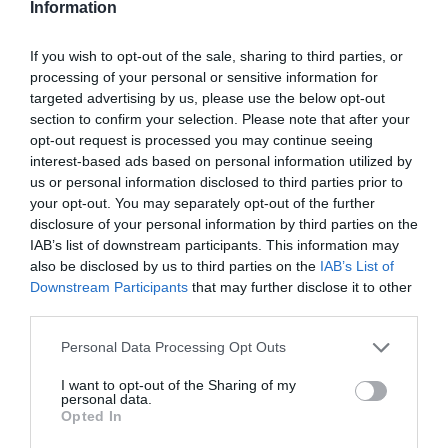
Information
If you wish to opt-out of the sale, sharing to third parties, or
processing of your personal or sensitive information for
ΔΙΑΒΑΣΤΕ ΕΠΙΣΗΣ
targeted advertising by us, please use the below opt-out
Μεταμόρφωση του Σωτήρος: Η γιορτή που θα
section to confirm your selection. Please note that after your
opt-out request is processed you may continue seeing
θυμίζει πάντα την καταστροφική φωτιά στη
interest-based ads based on personal information utilized by
Βόρεια Εύβοια
us or personal information disclosed to third parties prior to
your opt-out. You may separately opt-out of the further
Σε αυτή την περιοχή της Εύβοιας έκανε σεισμό
disclosure of your personal information by third parties on the
IAB’s list of downstream participants. This information may
Πασίγνωστος σεφ μαγειρεύει στην Εύβοια:
also be disclosed by us to third parties on the
IAB’s List of
Δείτε πού
Downstream Participants
that may further disclose it to other
third parties.
Φωτιά τώρα σε δασική έκταση στην Εύβοια
Please note that this website/app uses one or more Google
Personal Data Processing Opt Outs
services and may gather and store information including but
Ακολουθήστε το evima.gr στο
Google News
not limited to your visit or usage behaviour. You may click to
I want to opt-out of the Sharing of my
personal data.
grant or deny consent to Google and its third-party tags to
Διαβάστε όλες τις
ειδήσεις για την Εύβοια
Opted In
use your data for below specified purposes in below Google
consent section.