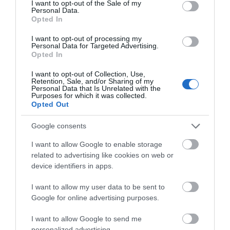
Διαβάστε όλες τις
τελευταίες ειδήσεις
για την
I want to opt-out of the Sale of my
Personal Data.
Ελλάδα
και τον
Κόσμο
στο
evima.gr
Opted In
TAGS:
ΑΝΤΙΠΛΗΜΜΥΡΙΚΑ ΕΡΓΑ
ΒΟΡΕΙΑ ΕΥΒΟΙΑ
I want to opt-out of processing my
Personal Data for Targeted Advertising.
ΕΙΔΗΣΕΙΣ ΕΥΒΟΙΑ
ΕΥΒΟΙΑ
ΘΑΝΑΣΗΣ ΖΕΜΠΙΛΗΣ
Opted In
ΡΟΗ ΕΙΔΗΣΕΩΝ
I want to opt-out of Collection, Use,
Retention, Sale, and/or Sharing of my
Personal Data that Is Unrelated with the
Άνδρας απειλούσε να πέσει από
Purposes for which it was collected.
το μπαλκόνι
Opted Out
07.08.2026 | 16:30
Google consents
Διακοπές στην Κάρυστο: Το Χωνί
I want to allow Google to enable storage
είναι ο προορισμός για
related to advertising like cookies on web or
αυθεντικές ελληνικές γεύσεις
device identifiers in apps.
07.08.2026 | 16:15
I want to allow my user data to be sent to
Google for online advertising purposes.
Κρίση στο κόμμα Καρυστιανού:
Δύο ακόμη στελέχη αποχωρούν
καταγγέλλοντας κλειστό
I want to allow Google to send me
σύστημα αποφάσεων
personalized advertising.