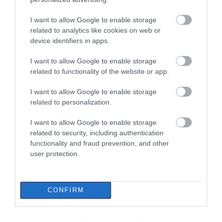
07.08.2026 | 16:00
I want to allow Google to enable storage
Εικόνες ντροπής από
related to analytics like cookies on web or
ασυνείδητους στην Εύβοια:
device identifiers in apps.
Πετούν ογκώδη αντικείμενα όπου
βρουν
I want to allow Google to enable storage
07.08.2026 | 15:45
related to functionality of the website or app.
Σκύρος: Επέστρεψαν στην Εύβοια
I want to allow Google to enable storage
οι πυροσβέστες που έδωσαν μάχη
related to personalization.
με τις φλόγες – Έφτασαν στην
Κύμη
I want to allow Google to enable storage
07.08.2026 | 15:30
related to security, including authentication
functionality and fraud prevention, and other
Νέα αποκάλυψη του evima: Αυτές
user protection.
οι εθελοντικές ομάδες της
Εύβοιας ενισχύονται με
Όλες οι τελευταίες ειδήσεις
πυροσβεστικά οχήματα
07.08.2026 | 15:15
CONFIRM
ΠΕΡΙΣΣΟΤΕΡΑ ΑΠΟ ΕΙΔΗΣΕΙΣ ΕΥΒΟΙΑ
Κωνσταντοπούλου από τη
Βοιωτία: Αυτό που συμβαίνει δεν