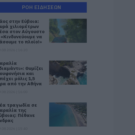
ΡΟΗ ΕΙΔΗΣΕΩΝ
άος στην Εύβοια:
υρά χιλιομέτρων
έσα στον Αύγουστο
 «Κινδυνεύουμε να
άσουμε το πλοίο!»
.08.2026 | 16:20
αραλία
διαμάντι»: Θυμίζει
ουφονήσια και
πέχει μόλις 1,5
ρα από την Αθήνα
.08.2026 | 16:00
έα τραγωδία σε
αραλία της
ύβοιας: Πέθανε
νδρας
.08.2026 | 15:40