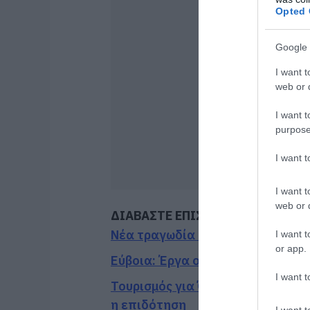
Opted 
Google 
I want t
web or d
I want t
purpose
I want 
I want t
web or d
ΔΙΑΒΑΣΤΕ ΕΠΙΣΗΣ
Νέα τραγωδία σε παραλία της Εύ
I want t
or app.
Εύβοια: Έργα οδοποιίας 2,4 εκατ
I want t
Τουρισμός για Όλους 2026-2027:
η επιδότηση
I want t