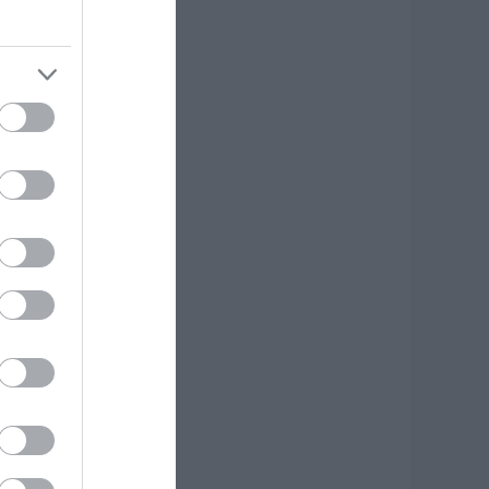
οιοι φοιτητές θα
άρουν έως 2.500
υρώ για τη
τέγαση
.08.2026 | 12:00
υναγερμός στη
όρεια Εύβοια:
γελάδες
ετάγονται στο
ρόμο- Η έκκληση
ερέα στους
δηγούς
.08.2026 | 11:40