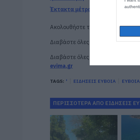
authenti
Έκτακτα μέτρα και απαγορεύσει
Ακολουθήστε το evima.gr στο
Goo
Διαβάστε όλες τις
ειδήσεις για τ
Διαβάστε όλες τις
τελευταίες ει
evima.gr
TAGS:
'
ΕΙΔΗΣΕΙΣ ΕΥΒΟΙΑ
ΕΥΒΟΙΑ
ΠΕΡΙΣΣΟΤΕΡΑ ΑΠΟ ΕΙΔΗΣΕΙΣ Ε