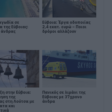
αγωδία σε
Εύβοια: Έργα οδοποιίας
α της Εύβοιας:
2,4 εκατ. ευρώ – Ποιοι
 άνδρας
δρόμοι αλλάζουν
ξη στην Εύβοια:
Πανικός σε λιμάνι της
ηση της
Εύβοιας με 37χρονο
ας στη Λούτσα με
άνδρα
ατα και
τικά