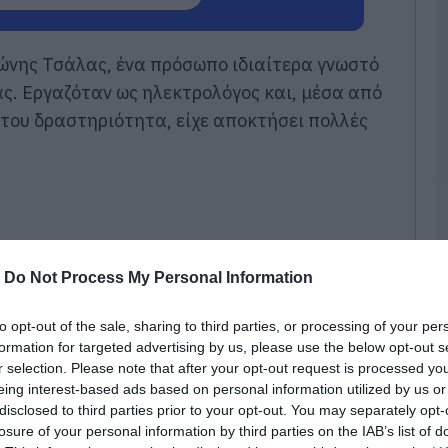
σ
–
09
τώνης Τσάλας, ένα πρόσωπο ιδιαίτερα γνωστό
ας. Εργαζόταν ως ηλεκτρολόγος και, μέσα από
e
Π
 του δραστηριότητα, είχε αποκτήσει πολλές
π
τ
09
Κ
Ε
τ
Λ
-
Do Not Process My Personal Information
κ
α
to opt-out of the sale, sharing to third parties, or processing of your per
09
formation for targeted advertising by us, please use the below opt-out s
r selection. Please note that after your opt-out request is processed y
Σ
eing interest-based ads based on personal information utilized by us or
Δ
χ
disclosed to third parties prior to your opt-out. You may separately opt-
χ
losure of your personal information by third parties on the IAB’s list of
χ