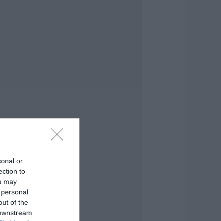
ήμερα στην Εύβοια
 Μεγάλη προσοχή!
.08.2026 | 14:20
-ΕΦΚΑ και ΔΥΠΑ:
οιοι δικαιούχοι
ληρώνονται έως
ις 14 Αυγούστου
.08.2026 | 14:00
ατάνυξη στην
ύβοια: Παράκληση
ης Παναγίας στη
ούτσα με
εράσματα και
ναψυκτικά
sonal or
.08.2026 | 13:40
ection to
ou may
κύλος ή γάτα;
 personal
είτε πόσα
ρήματα θα
out of the
ρειαστείτε κάθε
 downstream
ρόνο