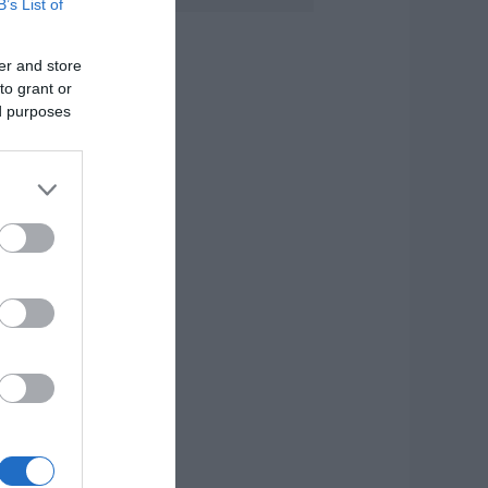
B’s List of
.08.2026 | 13:20
er and store
ανικός σε λιμάνι
ης Εύβοιας με
to grant or
7χρονο άνδρα
ed purposes
.08.2026 | 13:00
ανσέληνος
υγούστου 2026: Η
ερική έκλειψη και
α εντυπωσιακά
αινόμενα στον
υρανό
.08.2026 | 12:40
ύβοια: Νέες
ινακίδες για τον
ίνδυνο πυρκαγιάς –
ε ποια σημεία
οποθετήθηκαν
.08.2026 | 12:20