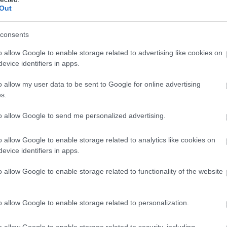
Out
Π
π
ε
σ
consents
09
o allow Google to enable storage related to advertising like cookies on
evice identifiers in apps.
Σ
Β
o allow my user data to be sent to Google for online advertising
Α
s.
π
δ
ι
to allow Google to send me personalized advertising.
ο
09
o allow Google to enable storage related to analytics like cookies on
evice identifiers in apps.
βοιας: Πέθανε άνδρας
o allow Google to enable storage related to functionality of the website
. ευρώ – Ποιοι δρόμοι αλλάζουν
o allow Google to enable storage related to personalization.
 Ποιοι κάνουν αίτηση σήμερα – Έως 600 ευρώ
o allow Google to enable storage related to security, including