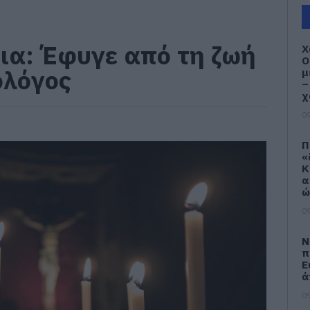
ια: Έφυγε από τη ζωή
Χ
Ο
ολόγος
μ
–
χ
09
Π
«
Κ
α
ώ
09
Ν
π
Ε
ά
09