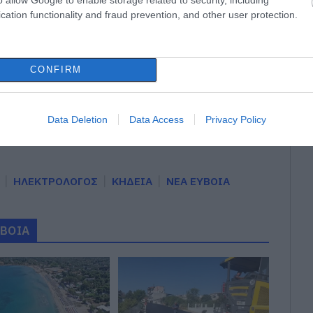
cation functionality and fraud prevention, and other user protection.
ς σήμερα στην Εύβοια – Μεγάλη προσοχή!
gle News
CONFIRM
ην Εύβοια
Data Deletion
Data Access
Privacy Policy
δήσεις
για την
Ελλάδα
και τον
Κόσμο
στο
ΗΛΕΚΤΡΟΛΟΓΟΣ
ΚΗΔΕΙΑ
ΝΕΑ ΕΥΒΟΙΑ
ΥΒΟΙΑ