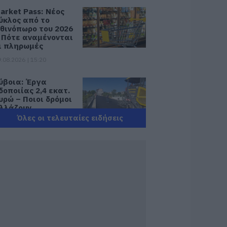
arket Pass: Νέος
ύκλος από το
θινόπωρο του 2026
 Πότε αναμένονται
ι πληρωμές
.08.2026 | 15:20
ύβοια: Έργα
δοποιίας 2,4 εκατ.
υρώ – Ποιοι δρόμοι
λλάζουν
Όλες οι τελευταίες ειδήσεις
.08.2026 | 15:00
ουρισμός για Όλους
026-2027: Ποιοι
άνουν αίτηση
ήμερα – Έως 600
υρώ η επιδότηση
.08.2026 | 14:40
κτακτα μέτρα και
παγορεύσεις