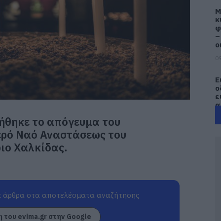
M
κ
φ
–
ο
09
Ε
ο
ε
α
ήθηκε το απόγευμα του
09
Ιερό Ναό Αναστάσεως του
Τ
ιο Χαλκίδας.
2
κ
σ
ε
09
 άρθρα στα αποτελέσματα αναζήτησης
Έ
α
 του evima.gr στην Google