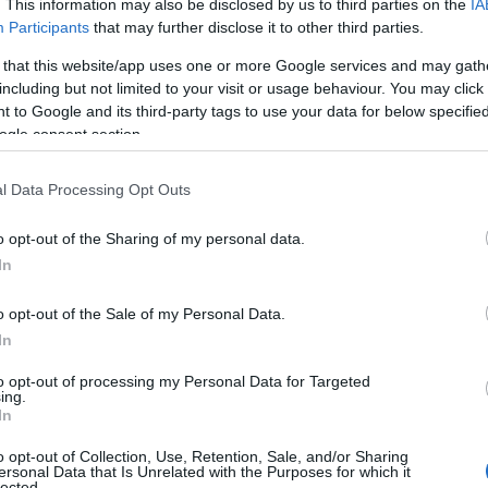
. This information may also be disclosed by us to third parties on the
IA
09
Participants
that may further disclose it to other third parties.
ικογένειά του
 that this website/app uses one or more Google services and may gath
Π
τ
including but not limited to your visit or usage behaviour. You may click 
3
 to Google and its third-party tags to use your data for below specifi
εσε θλίψη στη σύζυγό του Γιαννούλα, στα
ogle consent section.
09
Γεωργία και Αννίβα, Αναστασία, στον εγγονό
ι Βαρβάρα, καθώς και στους υπόλοιπους
Π
l Data Processing Opt Outs
Α
μ
o opt-out of the Sharing of my personal data.
τ
φ
In
η Χαλκίδα
ο
09
o opt-out of the Sale of my Personal Data.
In
ο απόγευμα του Σαββάτου 6 Ιουνίου στον
Ε
, στο Νέο Κοιμητήριο Χαλκίδας. Συγγενείς,
π
to opt-out of processing my Personal Data for Targeted
κ
ing.
ζαν βρέθηκαν εκεί για να τον αποχαιρετήσουν
Σ
In
τ
υταία του κατοικία.
o opt-out of Collection, Use, Retention, Sale, and/or Sharing
09
ersonal Data that Is Unrelated with the Purposes for which it
lected.