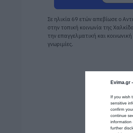
Σε ηλικία 69 ετών απεβίωσε ο Αν
στην τοπική κοινωνία της Χαλκίδ
την επαγγελματική και κοινωνική
γνωριμίες.
Evima.gr 
If you wish 
sensitive in
confirm you
continue se
information 
further disc