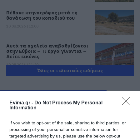
Πέθανε κτηνοτρόφος μετά τη
θανάτωση του κοπαδιού του
10.08.2026 | 12:00
Αυτά τα σχολεία αναβαθμίζονται
στην Εύβοια – Τι έργα γίνονται –
Δείτε εικόνες
10.08.2026 | 11:40
Όλες οι τελευταίες ειδήσεις
Αύγουστος στην Εύβοια: Τι θα
γίνει αύριο στα σοκάκια αυτού
χωριού
ΠΕΡΙΣΣΟΤΕΡΑ ΑΠΟ ΕΙΔΗΣΕΙΣ ΕΥΒΟΙΑ
10.08.2026 | 11:20
Evima.gr -
Do Not Process My Personal
Information
Η Λίμνη Ευβοίας γίνεται σημείο
συνάντησης των γεύσεων της
Στερεάς Ελλάδας
If you wish to opt-out of the sale, sharing to third parties, or
processing of your personal or sensitive information for
10.08.2026 | 11:00
targeted advertising by us, please use the below opt-out