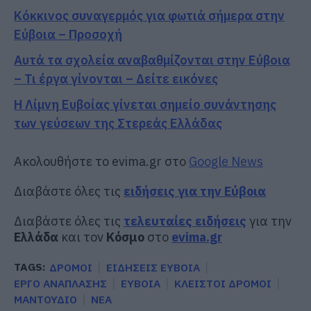
Κόκκινος συναγερμός για φωτιά σήμερα στην
Εύβοια – Προσοχή
Αυτά τα σχολεία αναβαθμίζονται στην Εύβοια
– Τι έργα γίνονται – Δείτε εικόνες
Η Λίμνη Ευβοίας γίνεται σημείο συνάντησης
των γεύσεων της Στερεάς Ελλάδας
Ακολουθήστε το evima.gr στο
Google News
Διαβάστε όλες τις
ειδήσεις για την Εύβοια
Διαβάστε όλες τις
τελευταίες ειδήσεις
για την
Ελλάδα
και τον
Κόσμο
στο
evima.gr
TAGS:
ΔΡΟΜΟΙ
ΕΙΔΗΣΕΙΣ ΕΥΒΟΙΑ
ΕΡΓΟ ΑΝΑΠΛΑΣΗΣ
ΕΥΒΟΙΑ
ΚΛΕΙΣΤΟΙ ΔΡΟΜΟΙ
ΜΑΝΤΟΥΔΙΟ
ΝΕΑ