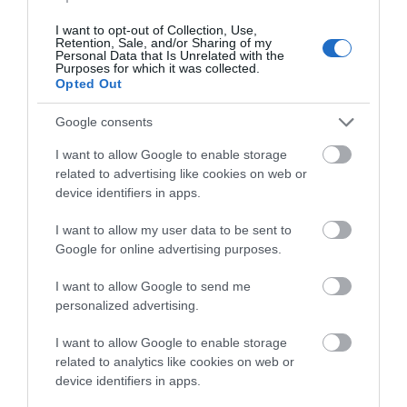
σήμερα, Δευτέρα 10 Αυγούστου
I want to opt-out of Collection, Use,
10.08.2026 | 09:20
Retention, Sale, and/or Sharing of my
Personal Data that Is Unrelated with the
Purposes for which it was collected.
Opted Out
Εύβοια: Που έχει διακοπή
ρεύματος σήμερα Δευτέρα 10
Η Λίμνη Ευβοίας
Χαλκίδα: Γιατί
Αυγούστου
Google consents
γίνεται σημείο
φωτίστηκε στα μωβ-
10.08.2026 | 09:00
συνάντησης των
ροζ το δημαρχείο στην
I want to allow Google to enable storage
γεύσεων της Στερεάς
παραλία
related to advertising like cookies on web or
Ελλάδας
Μεγάλη φωτιά στον Κουβαρά
device identifiers in apps.
Αττικής: Ήχησε το 112, καίει
κοντά σε σπίτια
I want to allow my user data to be sent to
10.08.2026 | 08:40
Google for online advertising purposes.
I want to allow Google to send me
personalized advertising.
I want to allow Google to enable storage
related to analytics like cookies on web or
device identifiers in apps.