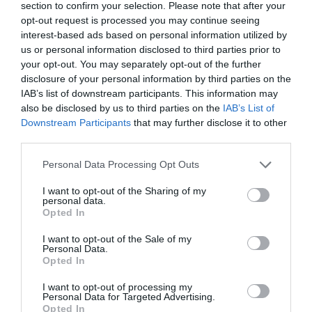
section to confirm your selection. Please note that after your
Χαλκίδα: Γιατί φωτίστηκε στα
opt-out request is processed you may continue seeing
μωβ- ροζ το δημαρχείο στην
παραλία
interest-based ads based on personal information utilized by
Πού θα γίνει το
Κόκκινος συναγερμός
us or personal information disclosed to third parties prior to
10.08.2026 | 10:40
επόμενο πανηγύρι
για φωτιά σήμερα στην
your opt-out. You may separately opt-out of the further
στην Εύβοια με τη
Εύβοια – Προσοχή
disclosure of your personal information by third parties on the
Μαρία Νομικού
Έκτακτη διακοπή νερού στους
IAB’s list of downstream participants. This information may
Ωρεούς Ευβοίας
also be disclosed by us to third parties on the
IAB’s List of
10.08.2026 | 10:20
Downstream Participants
that may further disclose it to other
third parties.
Ελεγκτές της ΑΑΔΕ κατέσχεσαν
Please note that this website/app uses one or more Google
Personal Data Processing Opt Outs
σχεδόν 1300 φιάλλες παράνομου
services and may gather and store information including but
ψυκτικού υγρού φρέον (εικόνες)
not limited to your visit or usage behaviour. You may click to
I want to opt-out of the Sharing of my
personal data.
10.08.2026 | 10:00
grant or deny consent to Google and its third-party tags to
Opted In
Αυτά τα σχολεία
Αύγουστος στην
use your data for below specified purposes in below Google
αναβαθμίζονται στην
Εύβοια: Τι θα γίνει
Μεγάλο βήμα για την υγεία στη
consent section.
I want to opt-out of the Sale of my
Εύβοια – Τι έργα
αύριο στα σοκάκια
Βόρεια Εύβοια
Personal Data.
γίνονται – Δείτε
αυτού χωριού
Opted In
10.08.2026 | 09:40
εικόνες
I want to opt-out of processing my
Personal Data for Targeted Advertising.
Εορτολόγιο: Ποιοι γιορτάζουν
Opted In