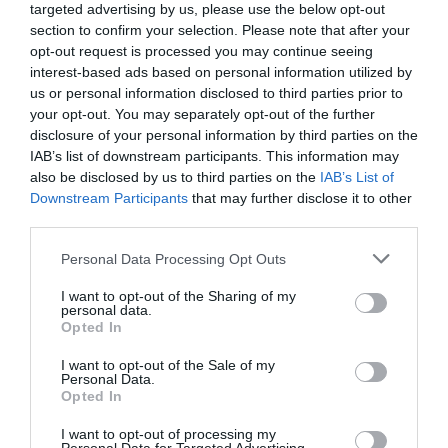
targeted advertising by us, please use the below opt-out
Διαβάστε όλες τις
τελευταίες ειδήσεις
για την
section to confirm your selection. Please note that after your
Ελλάδα
και τον
Κόσμο
στο
evima.gr
opt-out request is processed you may continue seeing
interest-based ads based on personal information utilized by
TAGS:
ΕΙΔΗΣΕΙΣ ΕΥΒΟΙΑ
ΕΥΒΟΙΑ
us or personal information disclosed to third parties prior to
ΘΑΝΑΣΗΣ ΖΕΜΠΙΛΗΣ
ΛΙΜΝΗ
ΜΟΥΣΕΙΟ
ΝΕΑ
your opt-out. You may separately opt-out of the further
disclosure of your personal information by third parties on the
ΡΟΗ ΕΙΔΗΣΕΩΝ
IAB’s list of downstream participants. This information may
also be disclosed by us to third parties on the
IAB’s List of
Θλίψη στην Εύβοια: Γυναίκα
Downstream Participants
that may further disclose it to other
έχασε την ζωή της
third parties.
07.08.2026 | 14:15
Please note that this website/app uses one or more Google
Personal Data Processing Opt Outs
services and may gather and store information including but
Νεκρός ανασύρθηκε 69χρονος
not limited to your visit or usage behaviour. You may click to
I want to opt-out of the Sharing of my
personal data.
λουόμενος
grant or deny consent to Google and its third-party tags to
Opted In
use your data for below specified purposes in below Google
07.08.2026 | 14:00
consent section.
I want to opt-out of the Sale of my
Personal Data.
Opted In
Μεγάλο πανηγύρι απόψε με την
Χαρά Βέρρα στην Εύβοια – Η
I want to opt-out of processing my
περιοχή