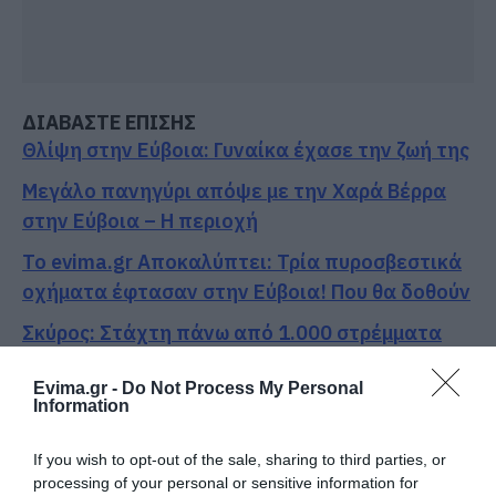
ΔΙΑΒΑΣΤΕ ΕΠΙΣΗΣ
Θλίψη στην Εύβοια: Γυναίκα έχασε την ζωή της
Μεγάλο πανηγύρι απόψε με την Χαρά Βέρρα
στην Εύβοια – Η περιοχή
Το evima.gr Αποκαλύπτει: Τρία πυροσβεστικά
οχήματα έφτασαν στην Εύβοια! Που θα δοθούν
Σκύρος: Στάχτη πάνω από 1.000 στρέμματα
στο Νησί – Νέες εικόνες
Evima.gr -
Do Not Process My Personal
Information
Ακολουθήστε το evima.gr στο
Google News
If you wish to opt-out of the sale, sharing to third parties, or
Διαβάστε όλες τις
ειδήσεις για την Εύβοια
processing of your personal or sensitive information for