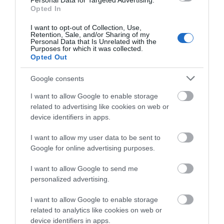
Personal Data for Targeted Advertising.
07.08.2026 | 13:45
Opted In
I want to opt-out of Collection, Use,
Νεκρός 75χρονος που είχε φύγει
Retention, Sale, and/or Sharing of my
για το χωράφι του
Personal Data that Is Unrelated with the
Purposes for which it was collected.
07.08.2026 | 13:30
Opted Out
Google consents
Το evima.gr Αποκαλύπτει: Τρία
πυροσβεστικά οχήματα έφτασαν
I want to allow Google to enable storage
στην Εύβοια! Που θα δοθούν
related to advertising like cookies on web or
07.08.2026 | 13:05
device identifiers in apps.
Συντάξεις: Ποιοι θα πάρουν
I want to allow my user data to be sent to
αύξηση το 2027 – Τα ποσά
Google for online advertising purposes.
07.08.2026 | 13:00
I want to allow Google to send me
Όλες οι τελευταίες ειδήσεις
personalized advertising.
Σκύρος: Στάχτη πάνω από 1.000
στρέμματα στο Νησί – Νέες
I want to allow Google to enable storage
εικόνες
related to analytics like cookies on web or
ΠΕΡΙΣΣΟΤΕΡΑ ΑΠΟ ΕΙΔΗΣΕΙΣ ΕΥΒΟΙΑ
07.08.2026 | 12:45
device identifiers in apps.