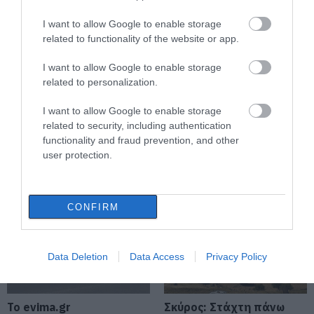
I want to allow Google to enable storage
Πώς θα πληρωθούν όσοι
δουλέψουν στις 15 Αυγούστου
related to functionality of the website or app.
07.08.2026 | 12:30
I want to allow Google to enable storage
related to personalization.
Τροχαίο με αυτοκίνητο μεγάλου
I want to allow Google to enable storage
δήμου στην Εύβοια
related to security, including authentication
07.08.2026 | 12:15
Θλίψη στην Εύβοια:
Μεγάλο πανηγύρι
functionality and fraud prevention, and other
Γυναίκα έχασε την ζωή
απόψε με την Χαρά
user protection.
της
Βέρρα στην Εύβοια – Η
περιοχή
Αυτές είναι οι επικίνδυνες
εβδομάδες του ελληνικού
καλοκαιριού για φωτιές
CONFIRM
07.08.2026 | 12:00
Χωρίς νερό τώρα περιοχές της
Data Deletion
Data Access
Privacy Policy
Χαλκίδας
07.08.2026 | 11:45
Το evima.gr
Σκύρος: Στάχτη πάνω