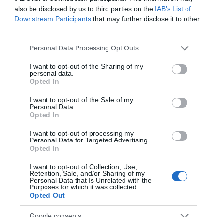
09.08.2026 | 21:40
also be disclosed by us to third parties on the
IAB’s List of
Downstream Participants
that may further disclose it to other
Σημαντική εκδήλωση για την
Σκιάθος: 15χρονος
εγκληματικότητα από τον
Λουτράκι: Ηλικιωμένος
third parties.
Βαγγέλη Χαινά στους
καταγγέλλει 17χρονο
εντοπίστηκε χωρίς τις
Ανδρονιάνους Ευβοίας
Please note that this website/app uses one or more Google
για σεξουαλική
αισθήσεις του δίπλα σε
Personal Data Processing Opt Outs
κακοποίηση
κάδους απορριμμάτων
services and may gather and store information including but
09.08.2026 | 21:20
(βίντεο)
not limited to your visit or usage behaviour. You may click to
I want to opt-out of the Sharing of my
personal data.
grant or deny consent to Google and its third-party tags to
Εύβοια: Ποια είναι η κ. Λίζα που
Opted In
τίμησε ο δήμαρχος Ιστιαίας
use your data for below specified purposes in below Google
Αιδηψού
consent section.
I want to opt-out of the Sale of my
Personal Data.
09.08.2026 | 21:00
Opted In
I want to opt-out of processing my
Personal Data for Targeted Advertising.
Opted In
I want to opt-out of Collection, Use,
Retention, Sale, and/or Sharing of my
Personal Data that Is Unrelated with the
Purposes for which it was collected.
Opted Out
Google consents