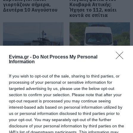
10.08.2026 | 09:00
γιορτάζουν σήμερα,
Κουβαρά Αττικής:
Δευτέρα 10 Αυγούστου
Ήχησε το 112, καίει
κοντά σε σπίτια
Μεγάλη φωτιά στον Κουβαρά
Αττικής: Ήχησε το 112, καίει
κοντά σε σπίτια
10.08.2026 | 08:40
Καιρός: Επιμένουν και σήμερα τα
μποφόρ και η ζέστη στην Εύβοια
Evima.gr -
Do Not Process My Personal
10.08.2026 | 08:20
Information
Αίγινα: 48χρονος
Κινητές μονάδες της
If you wish to opt-out of the sale, sharing to third parties, or
ανασύρθηκε χωρίς τις
αστυνομίας στην
Στο κόκκινο σήμερα Εύβοια και
processing of your personal or sensitive information for
αισθήσεις του από τη
Εύβοια: Που θα
Σκύρος για κίνδυνο φωτιάς – Τι
θάλασσα
βρίσκονται αυτή την
targeted advertising by us, please use the below opt-out
απαγορεύεται
εβδομάδα
section to confirm your selection. Please note that after your
10.08.2026 | 08:00
opt-out request is processed you may continue seeing
interest-based ads based on personal information utilized by
Αναστάτωση σε παραλία της
us or personal information disclosed to third parties prior to
Εύβοιας: Άνδρας αισθάνθηκε
your opt-out. You may separately opt-out of the further
αδιαθεσία, μεταφέρθηκε στο
Νοσοκομείο
disclosure of your personal information by third parties on the
IAB’s list of downstream participants. This information may