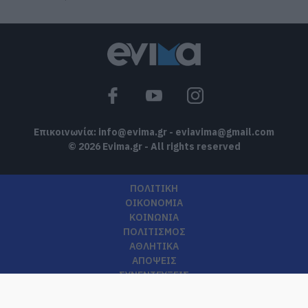
Επικοινωνία:
info@evima.gr
-
eviavima@gmail.com
© 2026 Evima.gr - All rights reserved
ΠΟΛΙΤΙΚΗ
ΟΙΚΟΝΟΜΙΑ
ΚΟΙΝΩΝΙΑ
ΠΟΛΙΤΙΣΜΟΣ
ΑΘΛΗΤΙΚΑ
ΑΠΟΨΕΙΣ
ΣΥΝΕΝΤΕΥΞΕΙΣ
ΔΙΕΘΝΗ
ΥΓΕΙΑ