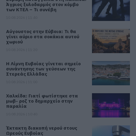
Άγριος ξυλοδαρμός στον κόμβο
των ΚΤΕΛ – Τι συνέβη
10.08.2026 | 11:40
Αύγουστος στην Εύβοια: Τι θα
γίνει αύριο στα σοκάκια αυτού
χωριού
10.08.2026 | 11:20
Η Λίμνη Ευβοίας γίνεται σημείο
συνάντησης των γεύσεων της
Στερεάς Ελλάδας
10.08.2026 | 11:00
Χαλκίδα: Γιατί φωτίστηκε στα
μωβ- ροζ το δημαρχείο στην
παραλία
10.08.2026 | 10:40
Έκτακτη διακοπή νερού στους
Ωρεούς Ευβοίας