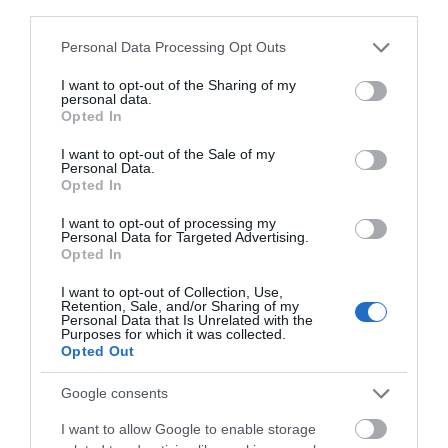
third parties.
Ξεκινάει τεράστιο έργο αξίας
Προφυλακιστέος ο
Εορτολόγιο: Ποιοι
2.425.000€ στην Εύβοια – Δείτε
Αφγανός για τη
γιορτάζουν σήμερα,
Please note that this website/app uses one or more Google
Personal Data Processing Opt Outs
πού
δολοφονία της
Πέμπτη 6 Αυγούστου
services and may gather and store information including but
Βρετανίδας –
06.08.2026 | 19:20
not limited to your visit or usage behaviour. You may click to
I want to opt-out of the Sharing of my
Συγκλονιστική
personal data.
grant or deny consent to Google and its third-party tags to
κατάθεση της συζύγου
Opted In
Ο μεγαλύτερος αυτοκινητόδρομος
use your data for below specified purposes in below Google
του 28χρονου
της Ευρώπης κατασκευάζεται
consent section.
I want to opt-out of the Sale of my
στην Ελλάδα – Πού θα γίνει
Personal Data.
Opted In
06.08.2026 | 19:00
I want to opt-out of processing my
Personal Data for Targeted Advertising.
Opted In
I want to opt-out of Collection, Use,
Retention, Sale, and/or Sharing of my
Personal Data that Is Unrelated with the
Purposes for which it was collected.
Opted Out
Google consents
I want to allow Google to enable storage