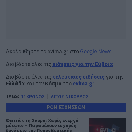
Ακολουθήστε το evima.gr στο
Google News
Διαβάστε όλες τις
ειδήσεις για την Εύβοια
Διαβάστε όλες τις
τελευταίες ειδήσεις
για την
Ελλάδα
και τον
Κόσμο
στο
evima.gr
TAGS:
11ΧΡΟΝΟΣ
ΑΓΙΟΣ ΝΙΚΟΛΑΟΣ
ΡΟΗ ΕΙΔΗΣΕΩΝ
Φωτιά στη Σκύρο: Χωρίς ενεργό
μέτωπο – Παραμένουν ισχυρές
δυνάμεις της Πυροσβεστικής