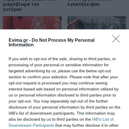
μικροβίωμα του
εγκατέλειψαν
Θρήνος στην Εύβοια: Έφυγε από
εντέρου
τη ζωή ο 37χρονος που είχε
τροχαίο με αγριογούρουνο
06.08.2026 | 20:20
Νέο σοβαρό τροχαίο στην Εύβοια:
Evima.gr -
Do Not Process My Personal
Τούμπαρε αυτοκίνητο
Information
06.08.2026 | 20:00
If you wish to opt-out of the sale, sharing to third parties, or
Προφυλακίστηκε ο
Έρχεται ισχυρό κύμα
processing of your personal or sensitive information for
44χρονος για τη φωτιά
Έσπασαν πιάτα στο κεφάλι του
ζέστης: Πότε η
targeted advertising by us, please use the below opt-out
Αταμάν – Βίντεο από τη Σύμη
στη Κεφαλονιά
θερμοκρασία θα
section to confirm your selection. Please note that after your
χτυπήσει 40άρια
06.08.2026 | 19:40
opt-out request is processed you may continue seeing
interest-based ads based on personal information utilized by
us or personal information disclosed to third parties prior to
Φωτιά στη Σκύρο: Συνεχίζει να
your opt-out. You may separately opt-out of the further
καίει στο Νησί, συγκλονιστική
disclosure of your personal information by third parties on the
μαρτυρία – Νέες εικόνες και
IAB’s list of downstream participants. This information may
βίντεο
also be disclosed by us to third parties on the
IAB’s List of
06.08.2026 | 19:40
Downstream Participants
that may further disclose it to other