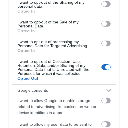
not limited to your visit or usage behaviour. You may click to
I want to opt-out of the Sharing of my
personal data.
grant or deny consent to Google and its third-party tags to
Τραγική κατάληξη είχε η
Opted In
θαλάσσια εκδρομή για 57χρονο
use your data for below specified purposes in below Google
Αυτοψία στα καμένα:
Οδηγός λεωφορείου
τουρίστα
consent section.
I want to opt-out of the Sale of my
37 σπίτια κρίθηκαν
υπέστη καρδιακό
Personal Data.
07.08.2026 | 18:20
κατεδαφιστέα στο
επεισόδιο ενώ
Opted In
Πόρτο Γερμενό
οδηγούσε
Βαρύ πένθος για τον εκπαιδευτικό
I want to opt-out of processing my
από την Εύβοια που έφυγε από τη
Personal Data for Targeted Advertising.
ζωή
Opted In
07.08.2026 | 18:00
I want to opt-out of Collection, Use,
Retention, Sale, and/or Sharing of my
Personal Data that Is Unrelated with the
Purposes for which it was collected.
Opted Out
Google consents
I want to allow Google to enable storage
related to advertising like cookies on web or
device identifiers in apps.
I want to allow my user data to be sent to