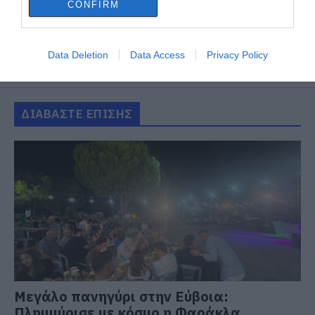
CONFIRM
Data Deletion
Data Access
Privacy Policy
ΔΙΑΒΑΣΤΕ ΕΠΙΣΗΣ
Μεγάλο πανηγύρι στην Εύβοια:
Πλημμύρισε με κόσμο η Φαράκλα