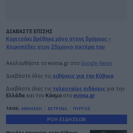
ΔΙΑΒΑΣΤΕ ΕΠΙΣΗΣ
Κοριτσάκι βρέθηκε μόνο στους δρόμους –
Χειροπέδες στον 25χρονο πατέρα του
Ακολουθήστε το evima.gr στο
Google News
Διαβάστε όλες τις
ειδήσεις για την Εύβοια
Διαβάστε όλες τις
τελευταίες ειδήσεις
για την
Ελλάδα
και τον
Κόσμο
στο
evima.gr
TAGS:
ΑΝΗΛΙΚΗ
ΒΙΤΡΙΝΑ
ΠΥΡΓΟΣ
ΡΟΗ ΕΙΔΗΣΕΩΝ
Μεγάλο πανηγύρι στην Εύβοια: