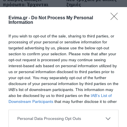
πρόσωπο: Έρχονται
ζημιές
40άρια μαζί με
θυελλώδη μελτέμια
Μητέρα και γιος οι νεκροί από τη
Evima.gr -
Do Not Process My Personal
σύγκρουση αυτοκινήτου με
Information
φορτηγό
07.08.2026 | 19:40
If you wish to opt-out of the sale, sharing to third parties, or
processing of your personal or sensitive information for
Ράγισαν καρδιές στην Εύβοια: Το
targeted advertising by us, please use the below opt-out
τελευταίο «αντίο» στον 36χρονο
section to confirm your selection. Please note that after your
επιχειρηματία
opt-out request is processed you may continue seeing
07.08.2026 | 19:10
interest-based ads based on personal information utilized by
Μητέρα και γιος οι
Τραγική κατάληξη είχε
us or personal information disclosed to third parties prior to
νεκροί από τη
η θαλάσσια εκδρομή
Νέο επίδομα 600 ευρώ για
your opt-out. You may separately opt-out of the further
σύγκρουση
για 57χρονο τουρίστα
σπουδαστές: Οι δικαιούχοι
disclosure of your personal information by third parties on the
αυτοκινήτου με
07.08.2026 | 19:00
φορτηγό
IAB’s list of downstream participants. This information may
also be disclosed by us to third parties on the
IAB’s List of
Downstream Participants
that may further disclose it to other
Αυτός ο δήμος της Εύβοιας πάει
third parties.
στα δικαστήρια για τις
ανεμογεννήτριες
Please note that this website/app uses one or more Google
Personal Data Processing Opt Outs
services and may gather and store information including but
07.08.2026 | 18:40