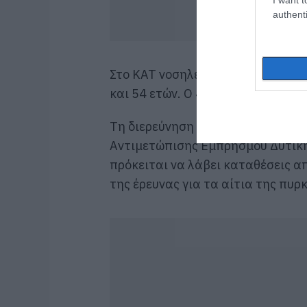
authenti
Στο ΚΑΤ νοσηλεύονται δύο από το
και 54 ετών. Ο 41χρονος αναμένε
Τη διερεύνηση της υπόθεσης έχει
Αντιμετώπισης Εμπρησμού Δυτικής
πρόκειται να λάβει καταθέσεις α
της έρευνας για τα αίτια της πυρ