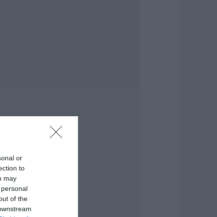
ντέρου
.08.2026 | 21:00
Ανάσα» για τους
γρότες στην
ύβοια:
λοκληρώθηκε
εγάλο έργο
.08.2026 | 20:40
 λόγος που
ηγανίζουμε ψάρια
ου Σωτήρος – Πως
α κάνετε το τέλειο
αγείρεμα
.08.2026 | 20:20
sonal or
ection to
ρήνος στην Εύβοια:
ou may
φυγε από τη ζωή ο
7χρονος που είχε
 personal
ροχαίο με
out of the
γριογούρουνο
 downstream