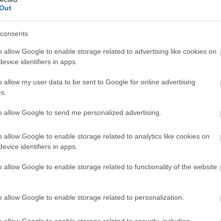
 ένας μεταφέρθηκε στο ΚΑΤ και ο άλλος στο
έ
Out
2
Ε
consents
στο Αττικόν Νοσοκομείο. Ένας ασθενής
06
το ΚΑΤ, ενώ οι υπόλοιποι τέσσερις
o allow Google to enable storage related to advertising like cookies on
Ο
evice identifiers in apps.
βλήματα.
α
τ
o allow my user data to be sent to Google for online advertising
κ
ι τρεις διασωληνωμένοι εξακολουθούν να
σ
s.
θ
αση.
to allow Google to send me personalized advertising.
06
Σ
o allow Google to enable storage related to analytics like cookies on
Ε
evice identifiers in apps.
Ρ
σ
o allow Google to enable storage related to functionality of the website
Ι
06
o allow Google to enable storage related to personalization.
o allow Google to enable storage related to security, including