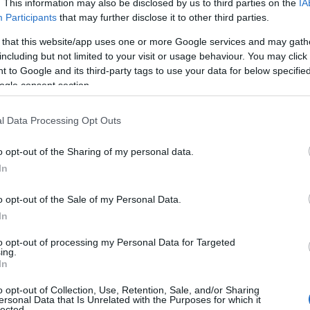
06
. This information may also be disclosed by us to third parties on the
IA
Participants
that may further disclose it to other third parties.
φωτιά ξέσπασε σε επιχείρηση που
Ν
 that this website/app uses one or more Google services and may gath
σ
ανταλλακτικών, του σκραπ και των logistics,
Τ
including but not limited to your visit or usage behaviour. You may click 
α
αι Χίου. Τα πρώτα στοιχεία δείχνουν ότι
 to Google and its third-party tags to use your data for below specifi
ogle consent section.
06
 και υπέστησαν ζημιές συνολικά τέσσερις
Έ
l Data Processing Opt Outs
κ
–
χυρές πυροσβεστικές δυνάμεις, ενώ εστάλη
Σ
o opt-out of the Sharing of my personal data.
κένωση συγκεκριμένου δρόμου. Οι πυκνοί
In
06
εριοχές της Αττικής, φτάνοντας ακόμη και
λα, βίντεο που δημοσιοποιήθηκε καταγράφει
Φ
o opt-out of the Sale of my Personal Data.
Σ
In
ου σημειώθηκε κατά τη διάρκεια της φωτιάς.
σ
σ
to opt-out of processing my Personal Data for Targeted
μ
αφέρθηκαν στο Θριάσιο Νοσοκομείο. Δύο εξ
ing.
ε
In
ηλεύεται με ελαφρά εγκαύματα, ένας ακόμη
06
τικό θεραπευτήριο, ενώ δύο έλαβαν εξιτήριο.
o opt-out of Collection, Use, Retention, Sale, and/or Sharing
ersonal Data that Is Unrelated with the Purposes for which it
Ξ
lected.