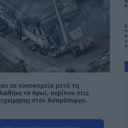
η
Ε
06
Σ
τ
έ
γ
γ
06
Ν
Φ
Κ
κ
αν σε νοσοκομεία μετά τη
μ
ώθηκε το πρωί, περίπου στις
06
πιχείρησης στον Ασπρόπυργο.
Κ
τ
κ
σ
σ
 άρθρα στα αποτελέσματα αναζήτησης