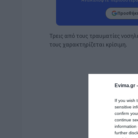
Προσθήκη
Τρεις από τους τραυματίες νοση
τους χαρακτηρίζεται κρίσιμη.
Evima.gr 
If you wish 
sensitive in
confirm you
continue se
information 
further disc