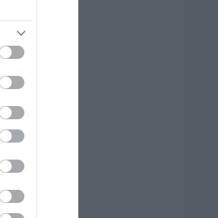
ργο αξίας
.425.000€ στην
ύβοια – Δείτε πού
.08.2026 | 19:20
 μεγαλύτερος
υτοκινητόδρομος
ης Ευρώπης
ατασκευάζεται
την Ελλάδα – Πού
α γίνει
.08.2026 | 19:00
υγκίνηση στην
ύβοια: Νέοι από τη
ουμανία
υνόδευσαν την
ερή Εικόνα
.08.2026 | 18:40