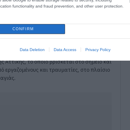
cation functionality and fraud prevention, and other user protection.
CONFIRM
υς τρεις βαριά τραυματισμένους, ηλικίας 41
ται να υποβληθεί σε χειρουργική επέμβαση.
Data Deletion
Data Access
Privacy Policy
 αναλάβει το Ανακριτικό Κλιμάκιο
 Αττικής, το οποίο βρίσκεται στο σημείο και
πό εργαζομένους και τραυματίες, στο πλαίσιο
καγιάς.