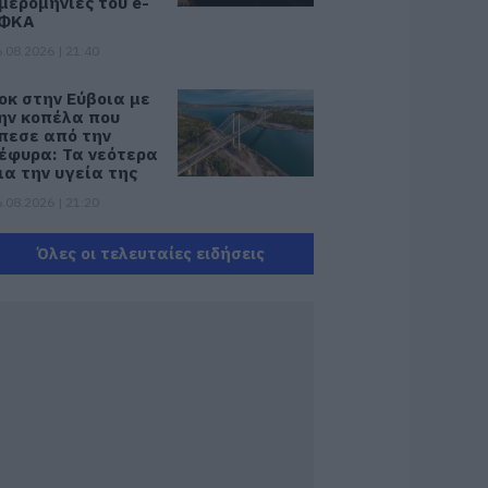
μερομηνίες του e-
ΦΚΑ
.08.2026 | 21:40
οκ στην Εύβοια με
ην κοπέλα που
πεσε από την
έφυρα: Τα νεότερα
ια την υγεία της
.08.2026 | 21:20
εότερα για τη
Όλες οι τελευταίες ειδήσεις
ωτιά στη Σκύρο:
ινδύνευσε
τηνοτροφική
ονάδα – Νέο βίντεο
.08.2026 | 21:00
αφές: Τα οφέλη
ης μέτριας
ατανάλωσης
ύμφωνα με ειδικό
το μικροβίωμα του