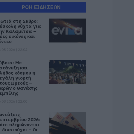
ΡΟΗ ΕΙΔΗΣΕΩΝ
ωτιά στη Σκύρο:
ύσκολη νύχτα για
ην Καλαμίτσα –
έες εικόνες και
ίντεο
.08.2026 | 22:04
ύβοια: Με
ατάνυξη και
λήθος κόσμου η
εγάλη γιορτή
τους Ωρεούς –
αρών ο Θανάσης
εμπίλης
.08.2026 | 22:00
υντάξεις
επτεμβρίου 2026:
ότε πληρώνονται
ι δικαιούχοι – Οι