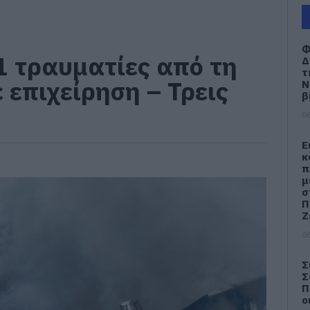
Φ
 τραυματίες από τη
Δ
τ
 επιχείρηση – Τρεις
Ν
β
06
Ε
κ
π
μ
σ
Π
Ζ
06
Σ
Σ
Π
ο