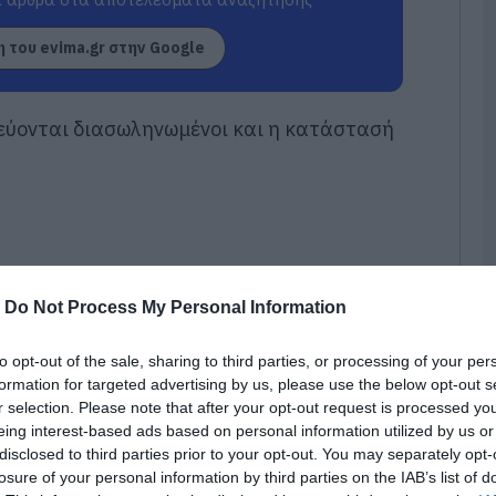
ε
06
 του evima.gr στην Google
«
α
Ε
λεύονται διασωληνωμένοι και η κατάστασή
Ο
μ
06
Ο
τ
τ
θ
-
Do Not Process My Personal Information
μ
06
to opt-out of the sale, sharing to third parties, or processing of your per
formation for targeted advertising by us, please use the below opt-out s
Θ
r selection. Please note that after your opt-out request is processed y
Έ
3
eing interest-based ads based on personal information utilized by us or
τ
disclosed to third parties prior to your opt-out. You may separately opt-
α
losure of your personal information by third parties on the IAB’s list of