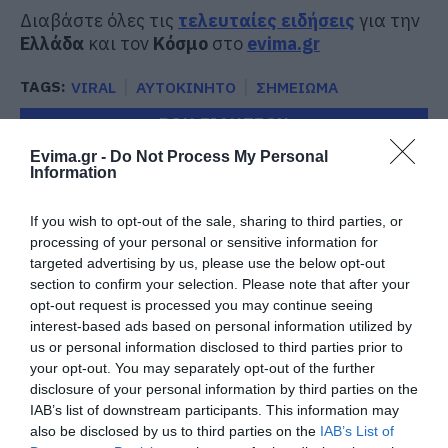
Διαβάστε όλες τις
τελευταίες ειδήσεις
για την
Ελλάδα
και τον
Κόσμο
στο
evima.gr
TAGS:
VIRAL
ΑΥΤΟΚΙΝΗΤΟ
ΣΗΜΕΙΩΜΑ
ΡΟΗ ΕΙΔΗΣΕΩΝ
Evima.gr -
Do Not Process My Personal
Αύγουστος στην Εύβοια: Τι θα
Information
γίνει αύριο στα σοκάκια αυτού
χωριού
If you wish to opt-out of the sale, sharing to third parties, or
10.08.2026 | 11:20
processing of your personal or sensitive information for
targeted advertising by us, please use the below opt-out
Η Λίμνη Ευβοίας γίνεται σημείο
section to confirm your selection. Please note that after your
συνάντησης των γεύσεων της
opt-out request is processed you may continue seeing
Στερεάς Ελλάδας
interest-based ads based on personal information utilized by
10.08.2026 | 11:00
us or personal information disclosed to third parties prior to
your opt-out. You may separately opt-out of the further
Χαλκίδα: Γιατί φωτίστηκε στα
disclosure of your personal information by third parties on the
μωβ- ροζ το δημαρχείο στην
IAB’s list of downstream participants. This information may
παραλία
also be disclosed by us to third parties on the
IAB’s List of
10.08.2026 | 10:40