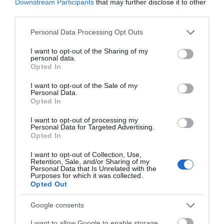
Downstream Participants
that may further disclose it to other
third parties.
Έκτακτη διακοπή νερού στους
Ωρεούς Ευβοίας
Please note that this website/app uses one or more Google
Personal Data Processing Opt Outs
services and may gather and store information including but
10.08.2026 | 10:20
not limited to your visit or usage behaviour. You may click to
I want to opt-out of the Sharing of my
personal data.
grant or deny consent to Google and its third-party tags to
Opted In
Ελεγκτές της ΑΑΔΕ κατέσχεσαν
use your data for below specified purposes in below Google
σχεδόν 1300 φιάλλες παράνομου
consent section.
I want to opt-out of the Sale of my
ψυκτικού υγρού φρέον (εικόνες)
Personal Data.
Opted In
10.08.2026 | 10:00
I want to opt-out of processing my
Μεγάλο βήμα για την υγεία στη
Personal Data for Targeted Advertising.
Βόρεια Εύβοια
Opted In
10.08.2026 | 09:40
I want to opt-out of Collection, Use,
Retention, Sale, and/or Sharing of my
Όλες οι τελευταίες ειδήσεις
Personal Data that Is Unrelated with the
Purposes for which it was collected.
Εορτολόγιο: Ποιοι γιορτάζουν
Opted Out
σήμερα, Δευτέρα 10 Αυγούστου
10.08.2026 | 09:20
ΠΕΡΙΣΣΟΤΕΡΑ ΑΠΟ ΚΟΙΝΩΝΙΑ
Google consents
I want to allow Google to enable storage