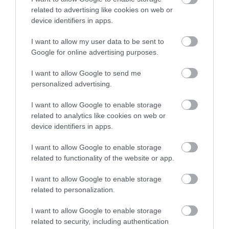
Εύβοια: Που έχει διακοπή
related to advertising like cookies on web or
ρεύματος σήμερα Δευτέρα 10
device identifiers in apps.
Αυγούστου
10.08.2026 | 09:00
I want to allow my user data to be sent to
Google for online advertising purposes.
Μεγάλη φωτιά στον Κουβαρά
Αττικής: Ήχησε το 112, καίει
I want to allow Google to send me
κοντά σε σπίτια
personalized advertising.
Εορτολόγιο: Ποιοι
Μεγάλη φωτιά στον
10.08.2026 | 08:40
γιορτάζουν σήμερα,
Κουβαρά Αττικής:
Δευτέρα 10 Αυγούστου
Ήχησε το 112, καίει
I want to allow Google to enable storage
κοντά σε σπίτια
Καιρός: Επιμένουν και σήμερα τα
related to analytics like cookies on web or
μποφόρ και η ζέστη στην Εύβοια
device identifiers in apps.
10.08.2026 | 08:20
I want to allow Google to enable storage
related to functionality of the website or app.
Στο κόκκινο σήμερα Εύβοια και
Σκύρος για κίνδυνο φωτιάς – Τι
I want to allow Google to enable storage
απαγορεύεται
related to personalization.
10.08.2026 | 08:00
I want to allow Google to enable storage
Αίγινα: 48χρονος
Κινητές μονάδες της
ανασύρθηκε χωρίς τις
αστυνομίας στην
related to security, including authentication
Αναστάτωση σε παραλία της