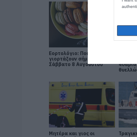
authenti
Εορτολόγιο: Ποιοι
Ο καιρ
γιορτάζουν σήμερα,
πρόσωπ
Σάββατο 8 Αυγούστου
40άρια
θυελλώ
Μητέρα και γιος οι
Τραγικ