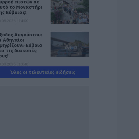
υρροή πιστών σε
υτό το Μοναστήρι
ης Εύβοιας!
.08.2026 | 14:00
ξοδος Αυγούστου:
ι Αθηναίοι
ψηφίζουν» Εύβοια
ια τις διακοπές
ους!
.08.2026 | 13:40
Όλες οι τελευταίες ειδήσεις
εταφορές
ρημάτων: Σε ποιες
εριπτώσεις η ΑΑΔΕ
πιβάλλει φόρο από
0% έως 40%
.08.2026 | 13:20
ικόνες σοκ σε
οιμητήριο της
ύβοιας: Δείτε τι
καναν