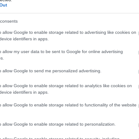
Ε
Out
σ
π
κ
consents
π
α
o allow Google to enable storage related to advertising like cookies on
ην Εύβοια: Πώς θα πάτε
08
evice identifiers in apps.
Χ
o allow my user data to be sent to Google for online advertising
gle News
α
s.
Ε
ην Εύβοια
08
to allow Google to send me personalized advertising.
δήσεις
για την
Ελλάδα
και τον
Κόσμο
στο
o allow Google to enable storage related to analytics like cookies on
evice identifiers in apps.
o allow Google to enable storage related to functionality of the website
o allow Google to enable storage related to personalization.
o allow Google to enable storage related to security, including