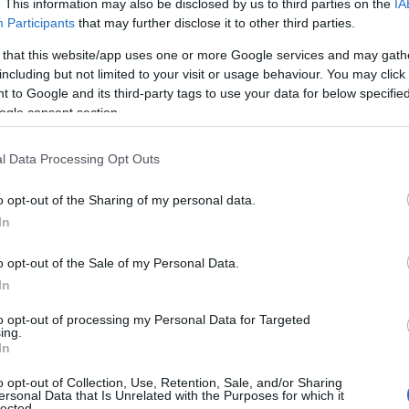
. This information may also be disclosed by us to third parties on the
IA
ά
2χρονη Ιταλίδα στον αυχένα.
Participants
that may further disclose it to other third parties.
μ
α
 that this website/app uses one or more Google services and may gath
 και το ΕΚΑΒ . Η άτυχη γυναίκα μεταφέρθηκε
08
including but not limited to your visit or usage behaviour. You may click 
ασθενοφόρο και οι διασώστες προσπάθησαν
 to Google and its third-party tags to use your data for below specifi
Ε
ogle consent section.
ς, όμως δυστυχώς έχασε τη μάχη με τη ζωή.
Α
ί
Ο
l Data Processing Opt Outs
ε
C
o opt-out of the Sharing of my personal data.
08
In
Α
o opt-out of the Sale of my Personal Data.
τ
ε
In
α
β
to opt-out of processing my Personal Data for Targeted
Κ
ing.
α
In
08
o opt-out of Collection, Use, Retention, Sale, and/or Sharing
ersonal Data that Is Unrelated with the Purposes for which it
lected.