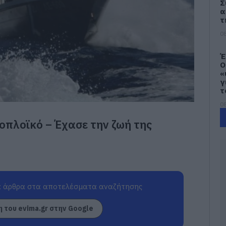
Σ
α
τ
08
Έ
Ο
«
γ
τ
08
οπλοϊκό – Έχασε την ζωή της
Μ
χ
π
ε
1
08
 άρθρα στα αποτελέσματα αναζήτησης
Ε
κ
 του evima.gr στην Google
Ε
έ