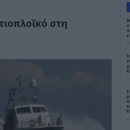
τιοπλοϊκό στη
Μ
σ
α
ε
08
Ό
σ
χ
έ
08
Σ
μ
π
κ
Ε
08