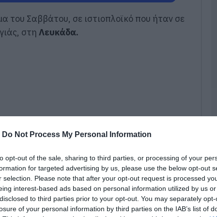
08
α του Σαββάτου, σε ιστιοπλοϊκό που ήταν σε
Α
γιάς, στη
Λευκάδα.
φ
ν
π
08
Τ
τ
Ε
08
-
Do Not Process My Personal Information
Κ
π
α
to opt-out of the sale, sharing to third parties, or processing of your per
Σ
formation for targeted advertising by us, please use the below opt-out s
ε
r selection. Please note that after your opt-out request is processed y
κ
eing interest-based ads based on personal information utilized by us or
08
disclosed to third parties prior to your opt-out. You may separately opt-
στιοπλοΐα, η μάτσα, (το οριζόντιο κομμάτι
losure of your personal information by third parties on the IAB’s list of
νί και βοηθάει στο χειρισμό του) γύρισε
Ε