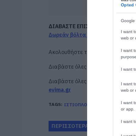
Opted 
Google 
ΔΙΑΒΑΣΤΕ ΕΠΙΣΗΣ
I want t
Δωρεάν βόλτα με ιστιοπλοϊκό στ
web or d
I want t
Ακολουθήστε το evima.gr στο
Goo
purpose
Διαβάστε όλες τις
ειδήσεις για τ
I want 
Διαβάστε όλες τις
τελευταίες ει
I want t
evima.gr
web or d
I want t
TAGS:
ΙΣΤΙΟΠΛΟΪΚΟ
ΛΕΥΚΑΔΑ
or app.
I want t
ΠΕΡΙΣΣΟΤΕΡΑ ΑΠΟ ΚΟΙΝΩΝΙΑ
I want t