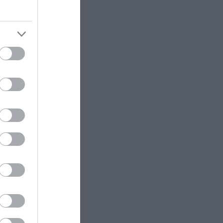
ύβοια: «Πλιάτσικο»
ε έργο ανάπλασης
αραλίας – Η
αταγγελία που
ροκαλεί
ντιδράσεις
.08.2026 | 10:20
ωρίς Internet τώρα
υτό το χωριό της
ύβοιας
.08.2026 | 10:00