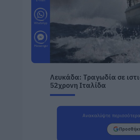
E-mail
WhatsApp
Messenger
Λευκάδα: Τραγωδία σε ιστι
52χρονη Ιταλίδα
Ανακαλύψτε περισσότερα
Προσθήκη