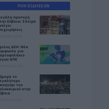
ΡΟΗ ΕΙΔΗΣΕΩΝ
εγάλη προσοχή
την Εύβοια: Σπείρα
νοίγει
πιχειρήσεις
.08.2026 | 15:00
μιλος ΔΕΗ: Νέα
υμφωνία για
αρτοφυλάκιο
ργων ΑΠΕ
.08.2026 | 14:40
ήμερα το
εγαλύτερο
ανηγύρι του
αλοκαιριού στην
ύβοια
.08.2026 | 14:20