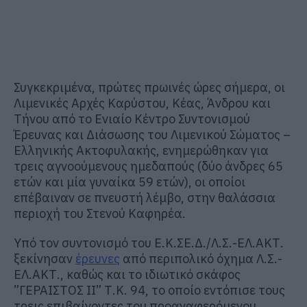
Συγκεκριμένα, πρώτες πρωινές ώρες σήμερα, οι
Λιμενικές Αρχές Καρύστου, Κέας, Άνδρου και
Τήνου από το Ενιαίο Κέντρο Συντονισμού
Έρευνας και Διάσωσης του Λιμενικού Σώματος –
Ελληνικής Ακτοφυλακής, ενημερώθηκαν για
τρεις αγνοούμενους ημεδαπούς (δύο άνδρες 65
ετών και μία γυναίκα 59 ετών), οι οποίοι
επέβαιναν σε πνευστή λέμβο, στην θαλάσσια
περιοχή του Στενού Καφηρέα.
Υπό τον συντονισμό του Ε.Κ.ΣΕ.Δ./Λ.Σ.-ΕΛ.ΑΚΤ.
ξεκίνησαν
έρευνες
από περιπολικό όχημα Λ.Σ.-
ΕΛ.ΑΚΤ., καθώς και το ιδιωτικό σκάφος
”ΓΕΡΑΙΣΤΟΣ ΙΙ” Τ.Κ. 94, το οποίο εντόπισε τους
τρεις επιβαίνοντες του προαναφερόμενου