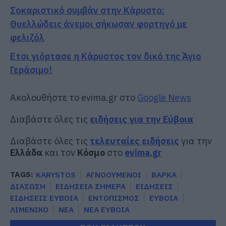
Σοκαριστικό συμβάν στην Κάρυστο:
Θυελλώδεις άνεμοι σήκωσαν φορτηγό με
φελιζόλ
Ετσι γιόρτασε η Κάρυστος τον δικό της Άγιο
Γεράσιμο!
Ακολουθήστε το evima.gr στο
Google News
Διαβάστε όλες τις
ειδήσεις για την Εύβοια
Διαβάστε όλες τις
τελευταίες ειδήσεις
για την
Ελλάδα
και τον
Κόσμο
στο
evima.gr
TAGS:
KARYSTOS
ΑΓΝΟΟΥΜΕΝΟΙ
ΒΑΡΚΑ
ΔΙΑΣΩΣΗ
ΕΙΔΗΣΕΙΑ ΣΗΜΕΡΑ
ΕΙΔΗΣΕΙΣ
ΕΙΔΗΣΕΙΣ ΕΥΒΟΙΑ
ΕΝΤΟΠΙΣΜΟΣ
ΕΥΒΟΙΑ
ΛΙΜΕΝΙΚΟ
ΝΕΑ
ΝΕΑ ΕΥΒΟΙΑ