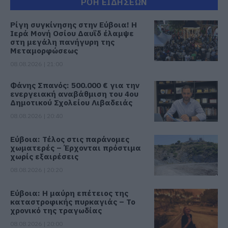
ΡΟΗ ΕΙΔΗΣΕΩΝ
Ρίγη συγκίνησης στην Εύβοια! Η
Ιερά Μονή Οσίου Δαυΐδ έλαμψε
στη μεγάλη πανήγυρη της
Μεταμορφώσεως
08.08.2026 | 21:00
Φάνης Σπανός: 500.000 € για την
ενεργειακή αναβάθμιση του 4ου
Δημοτικού Σχολείου Λιβαδειάς
08.08.2026 | 20:40
Εύβοια: Τέλος στις παράνομες
χωματερές – Έρχονται πρόστιμα
χωρίς εξαιρέσεις
08.08.2026 | 20:20
Εύβοια: Η μαύρη επέτειος της
καταστροφικής πυρκαγιάς – Το
χρονικό της τραγωδίας
08.08.2026 | 20:00