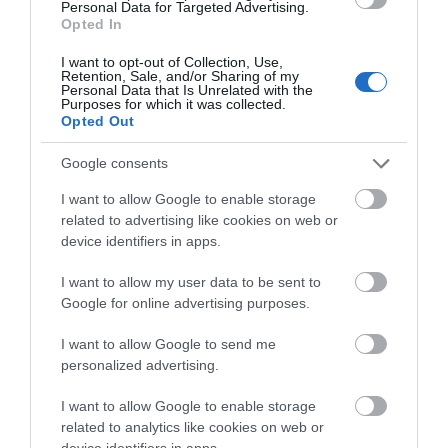
Εύβοια: Red Code αύριο Κυριακή –
Personal Data for Targeted Advertising.
Αυξημένη ετοιμότητα παντού
Opted In
08.08.2026 | 17:00
I want to opt-out of Collection, Use,
Retention, Sale, and/or Sharing of my
Personal Data that Is Unrelated with the
Νέο τροχαίο με υλικές
Μητέρα και γιος οι
Ρόδος: Έγραψαν 80χρονη για
Purposes for which it was collected.
ζημιές
κράνος!
νεκροί από τη
Opted Out
σύγκρουση
08.08.2026 | 16:40
αυτοκινήτου με
Google consents
φορτηγό
I want to allow Google to enable storage
Θρήνος σε όλη την Εύβοια για τον
επιχειρηματία που έφυγε απο
related to advertising like cookies on web or
την ζωή
device identifiers in apps.
08.08.2026 | 16:20
I want to allow my user data to be sent to
Google for online advertising purposes.
I want to allow Google to send me
personalized advertising.
I want to allow Google to enable storage
related to analytics like cookies on web or
device identifiers in apps.