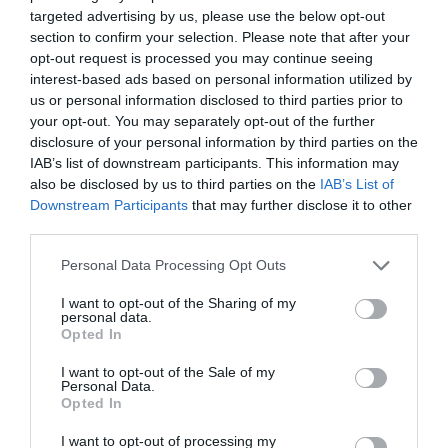
Αγανάκτηση σε χωριό της
targeted advertising by us, please use the below opt-out
Εύβοιας: Μένουν κάθε μέρα χωρίς
section to confirm your selection. Please note that after your
νερό – Σοβαρή καταγγελία
Ρόδος: Έγραψαν
Πάτρα: Θρήνος για
opt-out request is processed you may continue seeing
80χρονη για κράνος!
μωράκι μόλις 8 ημερών
08.08.2026 | 18:20
interest-based ads based on personal information utilized by
– Νοσηλευόταν στη
us or personal information disclosed to third parties prior to
ΜΕΘ Νεογνών
Αγροτικές ενισχύσεις: Ποιοι θα
your opt-out. You may separately opt-out of the further
λάβουν νωρίτερα τις
disclosure of your personal information by third parties on the
προκαταβολές
IAB’s list of downstream participants. This information may
08.08.2026 | 18:00
also be disclosed by us to third parties on the
IAB’s List of
Downstream Participants
that may further disclose it to other
Σε πελάγη ευτυχίας
third parties.
αντιδήμαρχος στην Εύβοια! Έγινε
για τρίτη φορά παππούς!
Please note that this website/app uses one or more Google
Personal Data Processing Opt Outs
services and may gather and store information including but
08.08.2026 | 17:40
Εορτολόγιο: Ποιοι
Ο καιρός αλλάζει
not limited to your visit or usage behaviour. You may click to
I want to opt-out of the Sharing of my
γιορτάζουν σήμερα,
πρόσωπο: Έρχονται
personal data.
grant or deny consent to Google and its third-party tags to
Σάββατο 8 Αυγούστου
Ευρυδίκη Βαλαβάνη: Οι
40άρια μαζί με
Opted In
use your data for below specified purposes in below Google
οικογενειακές διακοπές στην
θυελλώδη μελτέμια
Εύβοια! Δείτε σε ποια παραλία
consent section.
I want to opt-out of the Sale of my
Personal Data.
08.08.2026 | 17:20
Opted In
«Κόκκινος» συναγερμός στην
I want to opt-out of processing my