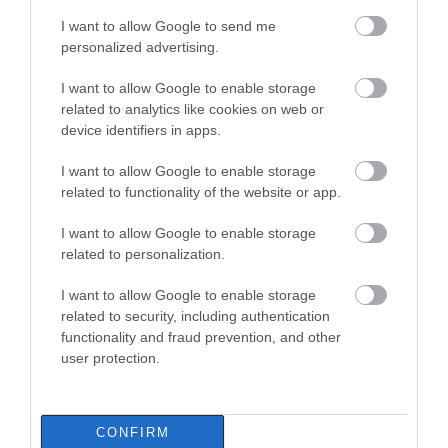
σύγκρουση
I want to allow Google to send me
αυτοκινήτου με
Νέο επίδομα 600 ευρώ για
φορτηγό
personalized advertising.
σπουδαστές: Οι δικαιούχοι
07.08.2026 | 19:00
I want to allow Google to enable storage
related to analytics like cookies on web or
device identifiers in apps.
Αυτός ο δήμος της Εύβοιας πάει
στα δικαστήρια για τις
I want to allow Google to enable storage
ανεμογεννήτριες
related to functionality of the website or app.
07.08.2026 | 18:40
I want to allow Google to enable storage
Τραγική κατάληξη είχε
Αυτοψία στα καμένα:
Τραγική κατάληξη είχε η
related to personalization.
η θαλάσσια εκδρομή
37 σπίτια κρίθηκαν
θαλάσσια εκδρομή για 57χρονο
για 57χρονο τουρίστα
κατεδαφιστέα στο
τουρίστα
Πόρτο Γερμενό
I want to allow Google to enable storage
07.08.2026 | 18:20
related to security, including authentication
functionality and fraud prevention, and other
Βαρύ πένθος για τον εκπαιδευτικό
user protection.
από την Εύβοια που έφυγε από τη
ζωή
07.08.2026 | 18:00
CONFIRM