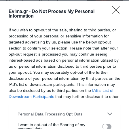
καταστροφή του 2021
07.08.2026 | 22:00
Evima.gr -
Do Not Process My Personal
Information
Νέο τροχαίο με υλικές ζημιές
If you wish to opt-out of the sale, sharing to third parties, or
07.08.2026 | 21:40
processing of your personal or sensitive information for
targeted advertising by us, please use the below opt-out
section to confirm your selection. Please note that after your
Εύβοια: Γυναίκα έπεσε θύμα
opt-out request is processed you may continue seeing
διαδικτυακής απάτης – Πλήρωσε
interest-based ads based on personal information utilized by
για τρακτέρ που δεν παρέλαβε
us or personal information disclosed to third parties prior to
07.08.2026 | 21:20
your opt-out. You may separately opt-out of the further
disclosure of your personal information by third parties on the
Τραγωδία στην Εύβοια: Άνδρας
IAB’s list of downstream participants. This information may
ανασύρθηκε χωρίς τις αισθήσεις
also be disclosed by us to third parties on the
IAB’s List of
του από τη θάλασσα
Downstream Participants
that may further disclose it to other
07.08.2026 | 20:57
third parties.
Please note that this website/app uses one or more Google
Personal Data Processing Opt Outs
Ανακοινώθηκαν νέες προσλήψεις
services and may gather and store information including but
σε δήμο της Εύβοιας: Δείτε εδώ
not limited to your visit or usage behaviour. You may click to
I want to opt-out of the Sharing of my
07.08.2026 | 20:40
personal data.