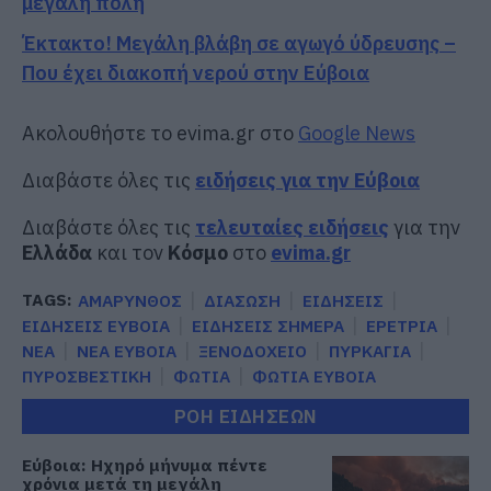
μεγάλη πόλη
Έκτακτο! Μεγάλη βλάβη σε αγωγό ύδρευσης –
Που έχει διακοπή νερού στην Εύβοια
Ακολουθήστε το evima.gr στο
Google News
Διαβάστε όλες τις
ειδήσεις για την Εύβοια
Διαβάστε όλες τις
τελευταίες ειδήσεις
για την
Ελλάδα
και τον
Κόσμο
στο
evima.gr
TAGS:
ΑΜΑΡΥΝΘΟΣ
ΔΙΑΣΩΣΗ
ΕΙΔΗΣΕΙΣ
ΕΙΔΗΣΕΙΣ ΕΥΒΟΙΑ
ΕΙΔΗΣΕΙΣ ΣΗΜΕΡΑ
ΕΡΕΤΡΙΑ
ΝΕΑ
ΝΕΑ ΕΥΒΟΙΑ
ΞΕΝΟΔΟΧΕΙΟ
ΠΥΡΚΑΓΙΑ
ΠΥΡΟΣΒΕΣΤΙΚΗ
ΦΩΤΙΑ
ΦΩΤΙΑ ΕΥΒΟΙΑ
ΡΟΗ ΕΙΔΗΣΕΩΝ
Εύβοια: Ηχηρό μήνυμα πέντε
χρόνια μετά τη μεγάλη