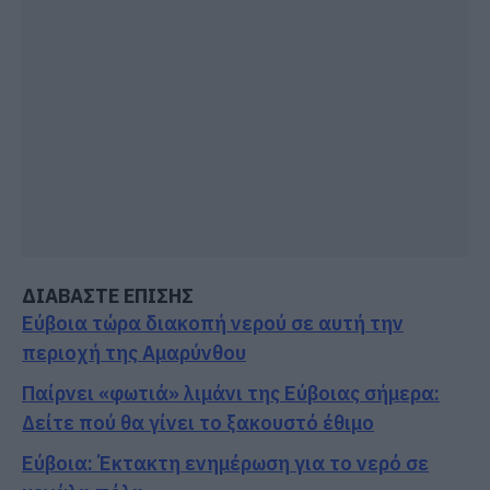
ΔΙΑΒΑΣΤΕ ΕΠΙΣΗΣ
Εύβοια τώρα διακοπή νερού σε αυτή την
περιοχή της Αμαρύνθου
Παίρνει «φωτιά» λιμάνι της Εύβοιας σήμερα:
Δείτε πού θα γίνει το ξακουστό έθιμο
Εύβοια: Έκτακτη ενημέρωση για το νερό σε