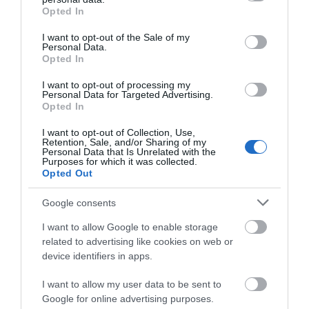
grant or deny consent to Google and its third-party tags to
Opted In
use your data for below specified purposes in below Google
consent section.
I want to opt-out of the Sale of my
Ποιοι και γιατί θα πάρουν
Personal Data.
διπλάσια σύνταξη τον Αύγουστο
Opted In
07.08.2026 | 20:20
I want to opt-out of processing my
Όλες οι τελευταίες ειδήσεις
Personal Data for Targeted Advertising.
Opted In
Δείτε τι έκανε Δήμος της Εύβοιας
για τις φωτιές
I want to opt-out of Collection, Use,
Retention, Sale, and/or Sharing of my
07.08.2026 | 20:00
ΠΕΡΙΣΣΟΤΕΡΑ ΑΠΟ ΚΟΙΝΩΝΙΑ
Personal Data that Is Unrelated with the
Purposes for which it was collected.
Opted Out
Μητέρα και γιος οι νεκροί από τη
σύγκρουση αυτοκινήτου με
Google consents
φορτηγό
I want to allow Google to enable storage
07.08.2026 | 19:40
related to advertising like cookies on web or
device identifiers in apps.
Ράγισαν καρδιές στην Εύβοια: Το
τελευταίο «αντίο» στον 36χρονο
επιχειρηματία
I want to allow my user data to be sent to
Νέο τροχαίο με υλικές
Μητέρα και γιος οι
Google for online advertising purposes.
07.08.2026 | 19:10
ζημιές
νεκροί από τη