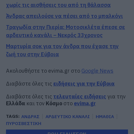
χωρίς τις αισθήσεις του από τη θάλασσα
Άνδρας απειλούσε να πέσει από το μπαλκόνι
Τραγωδία στην Πιερία: Μοτοσικλέτα έπεσε σε
αρδευτικό κανάλι – Νεκρός 33χρονος
Μαρτυρία σοκ για τον άνδρα που έχασε την
ζωή του στην Εύβοια
Ακολουθήστε το evima.gr στο
Google News
Διαβάστε όλες τις
ειδήσεις για την Εύβοια
Διαβάστε όλες τις
τελευταίες ειδήσεις
για την
Ελλάδα
και τον
Κόσμο
στο
evima.gr
TAGS:
ΑΝΔΡΑΣ
ΑΡΔΕΥΤΙΚΟ ΚΑΝΑΛΙ
ΗΜΑΘΙΑ
ΠΥΡΟΣΒΕΣΤΙΚΗ