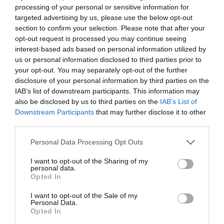
processing of your personal or sensitive information for
Τουρισμός για Όλους 2026-2027:
targeted advertising by us, please use the below opt-out
Ποιοι κάνουν αίτηση σήμερα –
Τέλος στις
Σκύλος ή γάτα; Δείτε
Έως 600 ευρώ η επιδότηση
section to confirm your selection. Please note that after your
καθυστερήσεις για τις
πόσα χρήματα θα
opt-out request is processed you may continue seeing
πινακίδες κυκλοφορίας
χρειαστείτε κάθε
09.08.2026 | 14:40
– Τι αλλάζει με το νέο
χρόνο
interest-based ads based on personal information utilized by
ψηφιακό σύστημα
us or personal information disclosed to third parties prior to
Έκτακτα μέτρα και απαγορεύσεις
your opt-out. You may separately opt-out of the further
σήμερα στην Εύβοια – Μεγάλη
disclosure of your personal information by third parties on the
προσοχή!
IAB’s list of downstream participants. This information may
09.08.2026 | 14:20
also be disclosed by us to third parties on the
IAB’s List of
Downstream Participants
that may further disclose it to other
e-ΕΦΚΑ και ΔΥΠΑ: Ποιοι
third parties.
δικαιούχοι πληρώνονται έως τις
14 Αυγούστου
Please note that this website/app uses one or more Google
Personal Data Processing Opt Outs
09.08.2026 | 14:00
services and may gather and store information including but
Πανσέληνος Αυγούστου
Εορτολόγιο: Ποιοι
not limited to your visit or usage behaviour. You may click to
I want to opt-out of the Sharing of my
2026: Η μερική έκλειψη
γιορτάζουν σήμερα,
personal data.
Κατάνυξη στην Εύβοια:
grant or deny consent to Google and its third-party tags to
και τα εντυπωσιακά
Κυριακή 9 Αυγούστου
Opted In
Παράκληση της Παναγίας στη
φαινόμενα στον
use your data for below specified purposes in below Google
Λούτσα με κεράσματα και
ουρανό
consent section.
αναψυκτικά
I want to opt-out of the Sale of my
Personal Data.
09.08.2026 | 13:40
Opted In