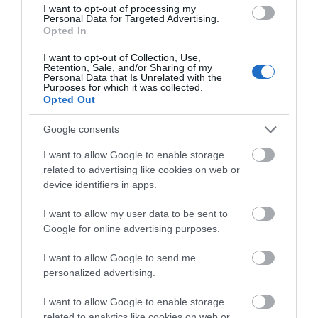
Σκύλος ή γάτα; Δείτε πόσα
I want to opt-out of processing my
Personal Data for Targeted Advertising.
χρήματα θα χρειαστείτε κάθε
Opted In
χρόνο
09.08.2026 | 13:20
I want to opt-out of Collection, Use,
Retention, Sale, and/or Sharing of my
Personal Data that Is Unrelated with the
Πανικός σε λιμάνι της Εύβοιας με
Purposes for which it was collected.
Ρόδος: Έγραψαν
Πάτρα: Θρήνος για
37χρονο άνδρα
Opted Out
80χρονη για κράνος!
μωράκι μόλις 8 ημερών
– Νοσηλευόταν στη
09.08.2026 | 13:00
ΜΕΘ Νεογνών
Google consents
I want to allow Google to enable storage
Πανσέληνος Αυγούστου 2026: Η
related to advertising like cookies on web or
μερική έκλειψη και τα
εντυπωσιακά φαινόμενα στον
device identifiers in apps.
ουρανό
I want to allow my user data to be sent to
09.08.2026 | 12:40
Google for online advertising purposes.
I want to allow Google to send me
personalized advertising.
I want to allow Google to enable storage
related to analytics like cookies on web or