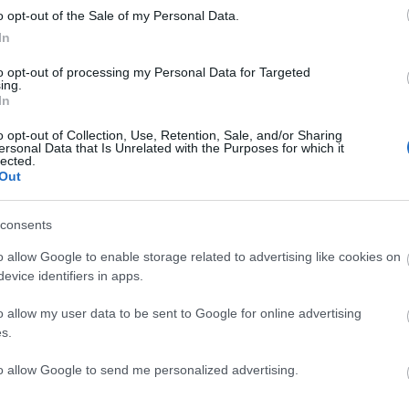
o opt-out of the Sale of my Personal Data.
In
to opt-out of processing my Personal Data for Targeted
ing.
το: Τρένο πέρασε
In
Κάταγμα κρανίου υπέσ
λασσομένη
το βρέφος από τα
o opt-out of Collection, Use, Retention, Sale, and/or Sharing
 με ανεβασμένες
χτυπήματα της μητέρα
ersonal Data that Is Unrelated with the Purposes for which it
lected.
– Βίντεο
του
Out
 10:30
11.01.2024 | 15:30
consents
o allow Google to enable storage related to advertising like cookies on
evice identifiers in apps.
o allow my user data to be sent to Google for online advertising
s.
to allow Google to send me personalized advertising.