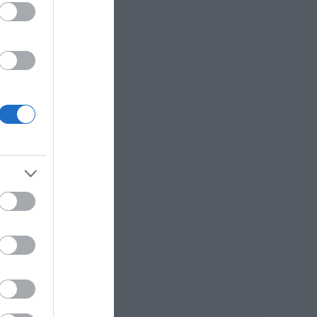
09.08.2026 | 15:00
Τουρισμός για
Όλους 2026-2027:
Ποιοι κάνουν αίτηση
σήμερα – Έως 600
τη
ευρώ η επιδότηση
09.08.2026 | 14:40
ς
Έκτακτα μέτρα και
απαγορεύσεις
σήμερα στην Εύβοια
– Μεγάλη προσοχή!
09.08.2026 | 14:20
e-ΕΦΚΑ και ΔΥΠΑ:
Ποιοι δικαιούχοι
πληρώνονται έως
τις 14 Αυγούστου
09.08.2026 | 14:00
Κατάνυξη στην