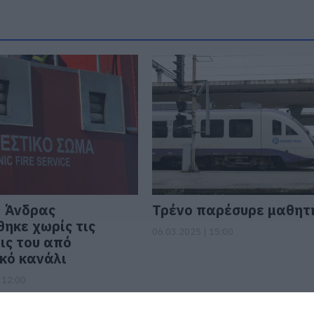
 Άνδρας
Τρένο παρέσυρε μαθητ
ηκε χωρίς τις
06.03.2025 | 15:00
ις του από
κό κανάλι
 12:00