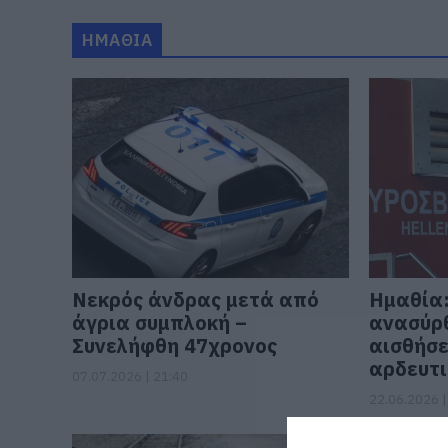
ΗΜΑΘΙΑ
Νεκρός άνδρας μετά από
Ημαθία:
άγρια συμπλοκή –
ανασύρθ
Συνελήφθη 47χρονος
αισθήσε
αρδευτι
07.07.2026 | 21:40
22.06.2026 |