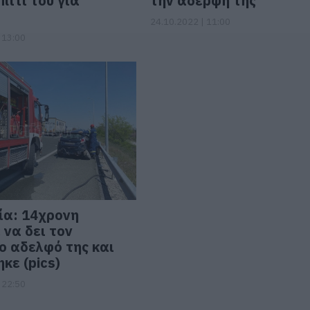
πίτι του για
την αδερφή της
24.10.2022 | 11:00
 13:00
ία: 14χρονη
 να δει τον
 αδελφό της και
κε (pics)
 22:50