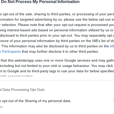
-
Do Not Process My Personal Information
to opt-out of the sale, sharing to third parties, or processing of your per
formation for targeted advertising by us, please use the below opt-out s
r selection. Please note that after your opt-out request is processed y
eing interest-based ads based on personal information utilized by us or
disclosed to third parties prior to your opt-out. You may separately opt-
losure of your personal information by third parties on the IAB’s list of
. This information may also be disclosed by us to third parties on the
IA
ο συγκλονιστικό
Participants
that may further disclose it to other third parties.
Συνεχίζονται οι έρευνε
του 23χρονου
για τον εντοπισμό του
 that this website/app uses one or more Google services and may gath
ενου σκιέρ πριν
νεαρού χιονοδρόμου
including but not limited to your visit or usage behaviour. You may click 
το κινητό του
 to Google and its third-party tags to use your data for below specifi
07.01.2025 | 13:00
ogle consent section.
 21:40
l Data Processing Opt Outs
o opt-out of the Sharing of my personal data.
In