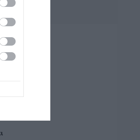
Εύβοια: Παράκληση
της Παναγίας στη
Λούτσα με
κεράσματα και
αναψυκτικά
ύς
09.08.2026 | 13:40
Σκύλος ή γάτα;
Δείτε πόσα
χρήματα θα
χρειαστείτε κάθε
χρόνο
09.08.2026 | 13:20
Πανικός σε λιμάνι
της Εύβοιας με
37χρονο άνδρα
09.08.2026 | 13:00
Πανσέληνος
Αυγούστου 2026: Η
ι
μερική έκλειψη και
τα εντυπωσιακά