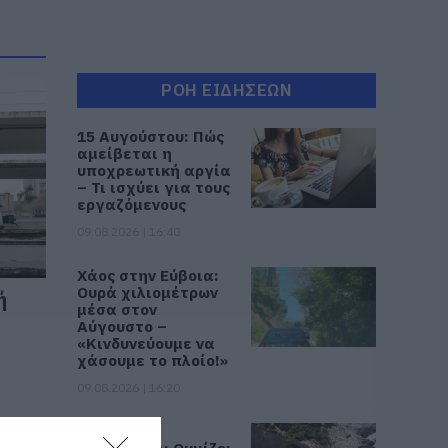
ΡΟΗ ΕΙΔΗΣΕΩΝ
15 Αυγούστου: Πώς
αμείβεται η
υποχρεωτική αργία
– Τι ισχύει για τους
εργαζόμενους
09.08.2026 | 16:40
Χάος στην Εύβοια:
Ουρά χιλιομέτρων
ή
μέσα στον
Αύγουστο –
«Κινδυνεύουμε να
χάσουμε το πλοίο!»
09.08.2026 | 16:20
Παραλία