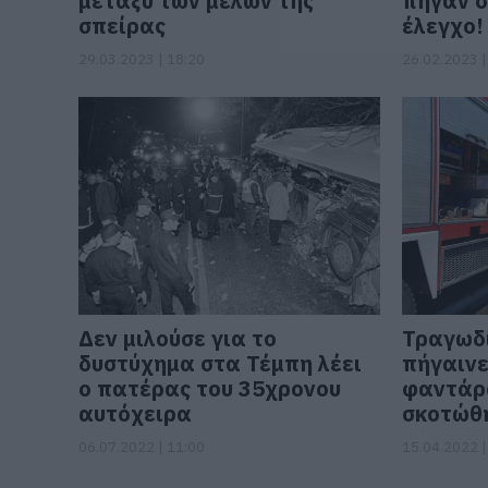
μεταξύ των μελών της
πήγαν σ
σπείρας
έλεγχο!
29.03.2023 | 18:20
26.02.2023 |
Δεν μιλούσε για το
Τραγωδ
δυστύχημα στα Τέμπη λέει
πήγαινε
ο πατέρας του 35χρονου
φαντάρο
αυτόχειρα
σκοτώθη
06.07.2022 | 11:00
15.04.2022 |