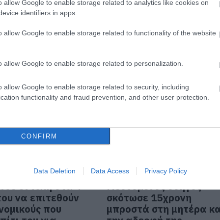
o allow Google to enable storage related to analytics like cookies on
ριστικά λόγια της
Από στρεπτόκοκκο
evice identifiers in apps.
 που σκότωσε το 6
πέθανε 8χρονος -Ο
ρέφος της
πατέρας του παιδιού
o allow Google to enable storage related to functionality of the website
κατηγορεί τους γιατρο
 13:30
12.06.2023 | 16:30
o allow Google to enable storage related to personalization.
o allow Google to enable storage related to security, including
cation functionality and fraud prevention, and other user protection.
CONFIRM
Data Deletion
Data Access
Privacy Policy
ωσε εντολή στα 4
Μεθυσμένος οδηγός
του να επιτεθούν
σκότωσε 15χρονη
νομικούς που
μπροστά στη μητέρα κα