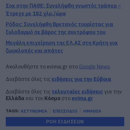
Σοκ στην ΠΑΘΕ: Συνελήφθη γνωστός τράπερ –
Έτρεχε με 182 χλμ./ώρα
Ρόδος: Συνελήφθη Βρετανός τουρίστας για
ξυλοδαρμό σε βάρος της συντρόφου του
Μεγάλη επιχείρηση της ΕΛ.ΑΣ στη Κρήτη για
ζωοκλοπές και απάτες
Ακολουθήστε το evima.gr στο
Google News
Διαβάστε όλες τις
ειδήσεις για την Εύβοια
Διαβάστε όλες τις
τελευταίες ειδήσεις
για την
Ελλάδα
και τον
Κόσμο
στο
evima.gr
TAGS:
ΑΣΤΥΝΟΜΙΑ
ΕΠΕΙΣΟΔΙΟ
ΗΜΑΘΙΑ
ΡΟΗ ΕΙΔΗΣΕΩΝ