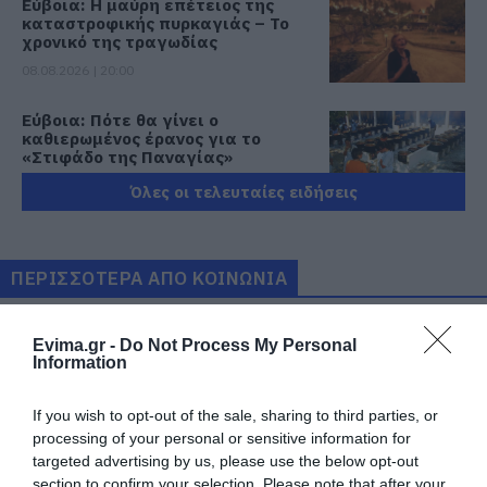
Εύβοια: Η μαύρη επέτειος της
καταστροφικής πυρκαγιάς – Το
χρονικό της τραγωδίας
08.08.2026 | 20:00
Εύβοια: Πότε θα γίνει ο
καθιερωμένος έρανος για το
«Στιφάδο της Παναγίας»
08.08.2026 | 19:40
Όλες οι τελευταίες ειδήσεις
Ο Αλέξης Τσίπρας παρουσιάζει το
οικονομικό πρόγραμμα της ΕΛ.Α.Σ.
στη Θεσσαλονίκη
ΠΕΡΙΣΣΟΤΕΡΑ ΑΠΟ ΚΟΙΝΩΝΙΑ
08.08.2026 | 19:20
Evima.gr -
Do Not Process My Personal
Κάνεις δεν ξεχνά τι έζησε η
Information
Εύβοια πριν πέντε χρόνια
08.08.2026 | 19:00
If you wish to opt-out of the sale, sharing to third parties, or
processing of your personal or sensitive information for
targeted advertising by us, please use the below opt-out
Σε δημοπρασία η μπάλα των
ιστορικών γκολ του Μαραντόνα
section to confirm your selection. Please note that after your