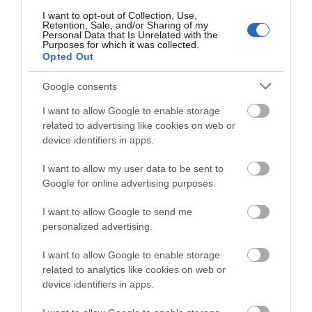
08.08.2026 | 17:20
I want to opt-out of Collection, Use,
Retention, Sale, and/or Sharing of my
Personal Data that Is Unrelated with the
Νέο τροχαίο με υλικές
Μητέρα και γιος οι
«Κόκκινος» συναγερμός στην
Purposes for which it was collected.
ζημιές
Εύβοια: Red Code αύριο Κυριακή –
νεκροί από τη
Opted Out
Αυξημένη ετοιμότητα παντού
σύγκρουση
αυτοκινήτου με
08.08.2026 | 17:00
Google consents
φορτηγό
I want to allow Google to enable storage
Ρόδος: Έγραψαν 80χρονη για
related to advertising like cookies on web or
κράνος!
device identifiers in apps.
08.08.2026 | 16:40
I want to allow my user data to be sent to
Google for online advertising purposes.
I want to allow Google to send me
personalized advertising.
I want to allow Google to enable storage
related to analytics like cookies on web or
device identifiers in apps.