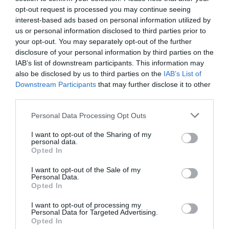
Ρόδος: Έγραψαν
Πάτρα: Θρήνος για
opt-out request is processed you may continue seeing
08.08.2026 | 18:40
80χρονη για κράνος!
μωράκι μόλις 8 ημερών
interest-based ads based on personal information utilized by
– Νοσηλευόταν στη
us or personal information disclosed to third parties prior to
ΜΕΘ Νεογνών
your opt-out. You may separately opt-out of the further
Αγανάκτηση σε χωριό της
Εύβοιας: Μένουν κάθε μέρα χωρίς
disclosure of your personal information by third parties on the
νερό – Σοβαρή καταγγελία
IAB’s list of downstream participants. This information may
also be disclosed by us to third parties on the
IAB’s List of
08.08.2026 | 18:20
Downstream Participants
that may further disclose it to other
third parties.
Αγροτικές ενισχύσεις: Ποιοι θα
λάβουν νωρίτερα τις
Please note that this website/app uses one or more Google
προκαταβολές
Personal Data Processing Opt Outs
services and may gather and store information including but
08.08.2026 | 18:00
Εορτολόγιο: Ποιοι
Ο καιρός αλλάζει
not limited to your visit or usage behaviour. You may click to
I want to opt-out of the Sharing of my
personal data.
γιορτάζουν σήμερα,
πρόσωπο: Έρχονται
grant or deny consent to Google and its third-party tags to
Opted In
Σάββατο 8 Αυγούστου
Σε πελάγη ευτυχίας
40άρια μαζί με
use your data for below specified purposes in below Google
αντιδήμαρχος στην Εύβοια! Έγινε
θυελλώδη μελτέμια
consent section.
για τρίτη φορά παππούς!
I want to opt-out of the Sale of my
Personal Data.
08.08.2026 | 17:40
Opted In
I want to opt-out of processing my
Ευρυδίκη Βαλαβάνη: Οι
Personal Data for Targeted Advertising.
οικογενειακές διακοπές στην
Opted In
Εύβοια! Δείτε σε ποια παραλία