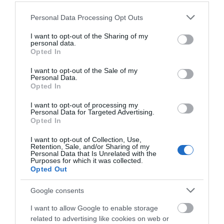
Please note that this website/app uses one or more Google
Personal Data Processing Opt Outs
e – ΕΦΚΑ και ΔΥΠΑ: Ποιοι
Προφυλακίστηκε ο
Έρχεται ισχυρό κύμα
services and may gather and store information including but
πληρώνονται έως και αύριο
44χρονος για τη φωτιά
ζέστης: Πότε η
not limited to your visit or usage behaviour. You may click to
I want to opt-out of the Sharing of my
στη Κεφαλονιά
θερμοκρασία θα
06.08.2026 | 15:30
personal data.
grant or deny consent to Google and its third-party tags to
χτυπήσει 40άρια
Opted In
use your data for below specified purposes in below Google
consent section.
I want to opt-out of the Sale of my
Συναγερμός στη Χαλκίδα: Γυναίκα
Personal Data.
έπεσε από την Υψηλή Γέφυρα
Opted In
06.08.2026 | 15:10
I want to opt-out of processing my
Personal Data for Targeted Advertising.
Opted In
Στην ΑΑΔΕ ο Μητσοτάκης για το
myAGRO – Τι δήλωσε
I want to opt-out of Collection, Use,
Retention, Sale, and/or Sharing of my
Προφυλακιστέος ο
Εορτολόγιο: Ποιοι
06.08.2026 | 15:00
Personal Data that Is Unrelated with the
Αφγανός για τη
γιορτάζουν σήμερα,
Purposes for which it was collected.
δολοφονία της
Πέμπτη 6 Αυγούστου
Opted Out
Βρετανίδας –
Φωτιά τώρα στη Σκύρο
Συγκλονιστική
Google consents
κατάθεση της συζύγου
06.08.2026 | 14:45
του 28χρονου
I want to allow Google to enable storage
related to advertising like cookies on web or