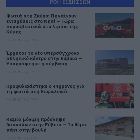
ΡΟΗ ΕΙΔΗΣΕΩΝ
Φωτιά στη Σκύρο: Πηγαίνουν
ενισχύσεις στο Νησί – Τώρα
πυροσβεστικά στο λιμάνι της
Κύμης
06.08.2026 | 17:40
Έρχεται το νέο υπερσύγχρονο
αθλητικό κέντρο στην Εύβοια –
Υπογράφτηκε η σύμβαση
06.08.2026 | 17:20
Προφυλακίστηκε ο 44χρονος για
τη φωτιά στη Κεφαλονιά
06.08.2026 | 17:00
Καμία μόνιμη πρόσληψη
δασκάλων στην Εύβοια – Το θέμα
πάει στην βουλή
06.08.2026 | 16:45