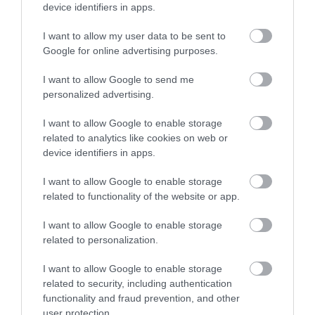
device identifiers in apps.
Πασίγνωστο κοσμηματοπωλείο
έπιασε φωτιά στην Εύβοια
I want to allow my user data to be sent to
06.08.2026 | 14:45
Google for online advertising purposes.
I want to allow Google to send me
Απόψε πάμε όλοι στα Άνω Στύρα
personalized advertising.
της Εύβοιας!
Κοριτσάκι βρέθηκε
Σοκ σε επαρχιακό
μόνο στους δρόμους –
δρόμο: Οδηγός κάνει
06.08.2026 | 14:30
I want to allow Google to enable storage
Χειροπέδες στον
τετραπλή προσπέραση
related to analytics like cookies on web or
25χρονο πατέρα του
πάνω σε στροφή
device identifiers in apps.
(βίντεο)
Σε αυτή την περιοχή της Εύβοιας
θα γίνει σήμερα πανηγύρι
I want to allow Google to enable storage
06.08.2026 | 14:15
related to functionality of the website or app.
I want to allow Google to enable storage
related to personalization.
I want to allow Google to enable storage
related to security, including authentication
functionality and fraud prevention, and other
user protection.