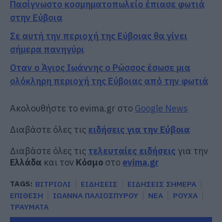
Πασίγνωστο κοσμηματοπωλείο έπιασε φωτιά
στην Εύβοια
Σε αυτή την περιοχή της Εύβοιας θα γίνει
σήμερα πανηγύρι
Οταν ο Άγιος Ιωάννης ο Ρώσσος έσωσε μια
ολόκληρη περιοχή της Εύβοιας από την φωτιά
Ακολουθήστε το evima.gr στο
Google News
Διαβάστε όλες τις
ειδήσεις για την Εύβοια
Διαβάστε όλες τις
τελευταίες ειδήσεις
για την
Ελλάδα
και τον
Κόσμο
στο
evima.gr
TAGS:
ΒΙΤΡΙΟΛΙ
ΕΙΔΗΣΕΙΣ
ΕΙΔΗΣΕΙΣ ΣΗΜΕΡΑ
ΕΠΙΘΕΣΗ
ΙΩΑΝΝΑ ΠΑΛΙΟΣΠΥΡΟΥ
ΝΕΑ
ΡΟΥΧΑ
ΤΡΑΥΜΑΤΑ