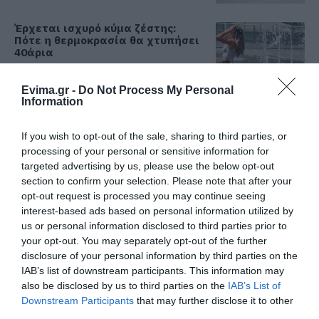
Έρχεται ισχυρό κύμα ζέστης:
Πότε η θερμοκρασία θα χτυπήσει
40άρια
06.08.2026 | 16:30
Evima.gr -
Do Not Process My Personal
Information
Εύβοια: Τέλος στις παράνομες
χωματερές – Έρχονται πρόστιμα
για όσους πετούν ογκώδη
If you wish to opt-out of the sale, sharing to third parties, or
απορρίμματα
Όλες οι τελευταίες ειδήσεις
processing of your personal or sensitive information for
06.08.2026 | 16:15
targeted advertising by us, please use the below opt-out
section to confirm your selection. Please note that after your
Προφυλακιστέος ο Αφγανός για
opt-out request is processed you may continue seeing
τη δολοφονία της Βρετανίδας –
ΠΕΡΙΣΣΟΤΕΡΑ ΑΠΟ ΚΟΙΝΩΝΙΑ
interest-based ads based on personal information utilized by
Συγκλονιστική κατάθεση της
συζύγου του 28χρονου
us or personal information disclosed to third parties prior to
your opt-out. You may separately opt-out of the further
06.08.2026 | 16:00
disclosure of your personal information by third parties on the
IAB’s list of downstream participants. This information may
Νέα εποχή για την Εύβοια:
Μονοπάτια μέσα σε μαγευτικό
also be disclosed by us to third parties on the
IAB’s List of
δάσος
Downstream Participants
that may further disclose it to other
third parties.
06.08.2026 | 15:45