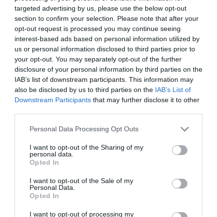
targeted advertising by us, please use the below opt-out
section to confirm your selection. Please note that after your
Καιρός: Πολύ ζέστη σήμερα στην
Εορτολόγιο: Ποιοι
Ο καιρός αλλάζει
Εύβοια! Στα ύψη το θερμόμετρο
opt-out request is processed you may continue seeing
γιορτάζουν σήμερα,
πρόσωπο: Έρχονται
interest-based ads based on personal information utilized by
Σάββατο 8 Αυγούστου
40άρια μαζί με
08.08.2026 | 08:20
us or personal information disclosed to third parties prior to
θυελλώδη μελτέμια
your opt-out. You may separately opt-out of the further
disclosure of your personal information by third parties on the
Προσοχή σήμερα στην Εύβοια:
Υψηλός κίνδυνος πυρκαγιάς! Τι
IAB’s list of downstream participants. This information may
απαγορεύεται από την Πολιτική
also be disclosed by us to third parties on the
IAB’s List of
Προστασία
Downstream Participants
that may further disclose it to other
08.08.2026 | 08:00
third parties.
Please note that this website/app uses one or more Google
Μεγάλο πανηγύρι στην Εύβοια:
Personal Data Processing Opt Outs
Πλημμύρισε με κόσμο η Φαράκλα
services and may gather and store information including but
Νέο τροχαίο με υλικές
Μητέρα και γιος οι
(pics&vid)
not limited to your visit or usage behaviour. You may click to
I want to opt-out of the Sharing of my
ζημιές
νεκροί από τη
personal data.
grant or deny consent to Google and its third-party tags to
08.08.2026 | 00:59
σύγκρουση
Opted In
use your data for below specified purposes in below Google
αυτοκινήτου με
consent section.
φορτηγό
Ο καιρός αλλάζει πρόσωπο:
I want to opt-out of the Sale of my
Personal Data.
Έρχονται 40άρια μαζί με
Opted In
θυελλώδη μελτέμια
07.08.2026 | 22:20
I want to opt-out of processing my