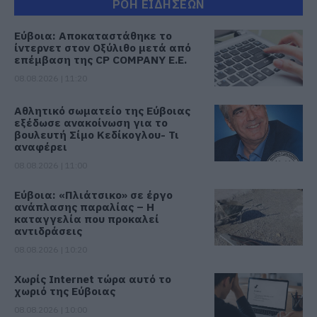
ΡΟΗ ΕΙΔΗΣΕΩΝ
Εύβοια: Αποκαταστάθηκε το
ίντερνετ στον Οξύλιθο μετά από
επέμβαση της CP COMPANY Ε.Ε.
08.08.2026 | 11:20
Αθλητικό σωματείο της Εύβοιας
εξέδωσε ανακοίνωση για το
βουλευτή Σίμο Κεδίκογλου- Τι
αναφέρει
08.08.2026 | 11:00
Εύβοια: «Πλιάτσικο» σε έργο
ανάπλασης παραλίας – Η
καταγγελία που προκαλεί
αντιδράσεις
08.08.2026 | 10:20
Χωρίς Internet τώρα αυτό το
χωριό της Εύβοιας
08.08.2026 | 10:00