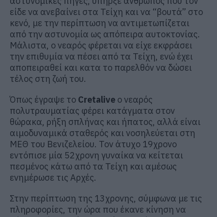
αστυνομικές πηγές, υπήρξε άνθρωπος που τον
είδε να ανεβαίνει στα Τείχη και να “βουτά” στο
κενό, με την περίπτωση να αντιμετωπίζεται
από την αστυνομία ως απόπειρα αυτοκτονίας.
Μάλιστα, ο νεαρός φέρεται να είχε εκφράσει
την επιθυμία να πέσει από τα Τείχη, ενώ έχει
αποπειραθεί και κατα το παρελθόν να δώσει
τέλος στη ζωή του.
Όπως έγραψε το
Cretalive
ο νεαρός
πολυτραυματίας φέρει κατάγματα στον
θώρακα, ρήξη σπλήνας και ήπατος, αλλά είναι
αιμοδυναμικά σταθερός και νοσηλεύεται στη
ΜΕΘ του Βενιζελείου. Τον άτυχο 19χρονο
εντόπισε μία 52χρονη γυναίκα να κείτεται
πεσμένος κάτω από τα Τείχη και αμέσως
ενημέρωσε τις Αρχές.
Στην περίπτωση της 13χρονης, σύμφωνα με τις
πληροφορίες, την ώρα που έκανε κίνηση να