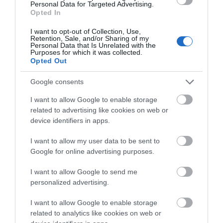
Personal Data for Targeted Advertising.
Opted In
Εύβοια: Ηχηρό μήνυμα πέντε
χρόνια μετά τη μεγάλη
καταστροφή του 2021
I want to opt-out of Collection, Use,
Retention, Sale, and/or Sharing of my
Personal Data that Is Unrelated with the
07.08.2026 | 22:00
Purposes for which it was collected.
Τραγική κατάληξη είχε
Αυτοψία στα καμένα:
Opted Out
η θαλάσσια εκδρομή
37 σπίτια κρίθηκαν
Νέο τροχαίο με υλικές ζημιές
για 57χρονο τουρίστα
κατεδαφιστέα στο
07.08.2026 | 21:40
Google consents
Πόρτο Γερμενό
I want to allow Google to enable storage
related to advertising like cookies on web or
Εύβοια: Γυναίκα έπεσε θύμα
device identifiers in apps.
διαδικτυακής απάτης – Πλήρωσε
για τρακτέρ που δεν παρέλαβε
I want to allow my user data to be sent to
07.08.2026 | 21:20
Google for online advertising purposes.
I want to allow Google to send me
personalized advertising.
I want to allow Google to enable storage
related to analytics like cookies on web or