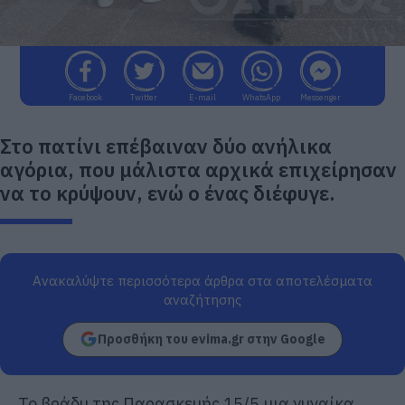
Facebook
Twitter
E-mail
WhatsApp
Messenger
Στο πατίνι επέβαιναν δύο ανήλικα
αγόρια, που μάλιστα αρχικά επιχείρησαν
να το κρύψουν, ενώ ο ένας διέφυγε.
Ανακαλύψτε περισσότερα άρθρα στα αποτελέσματα
αναζήτησης
Προσθήκη του evima.gr στην Google
Το βράδυ της Παρασκευής 15/5 μια γυναίκα