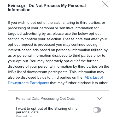
φορτηγό
θαλάσσια εκδρομή για 57χρονο
τουρίστα
Evima.gr -
Do Not Process My Personal
Information
07.08.2026 | 18:20
If you wish to opt-out of the sale, sharing to third parties, or
Βαρύ πένθος για τον εκπαιδευτικό
processing of your personal or sensitive information for
από την Εύβοια που έφυγε από τη
ζωή
targeted advertising by us, please use the below opt-out
section to confirm your selection. Please note that after your
07.08.2026 | 18:00
opt-out request is processed you may continue seeing
interest-based ads based on personal information utilized by
Αυτοψία στα καμένα:
Οδηγός λεωφορείου
Αυτοψία στα καμένα: 37 σπίτια
37 σπίτια κρίθηκαν
υπέστη καρδιακό
us or personal information disclosed to third parties prior to
κρίθηκαν κατεδαφιστέα στο
κατεδαφιστέα στο
επεισόδιο ενώ
Πόρτο Γερμενό
your opt-out. You may separately opt-out of the further
Πόρτο Γερμενό
οδηγούσε
disclosure of your personal information by third parties on the
07.08.2026 | 17:40
IAB’s list of downstream participants. This information may
also be disclosed by us to third parties on the
IAB’s List of
Εύβοια: Αυτός είναι ο 36χρονος
Downstream Participants
that may further disclose it to other
επιχειρηματίας πού έχασε την
ζωή του
third parties.
07.08.2026 | 17:20
Please note that this website/app uses one or more Google
Personal Data Processing Opt Outs
services and may gather and store information including but
Οδηγός λεωφορείου υπέστη
not limited to your visit or usage behaviour. You may click to
I want to opt-out of the Sharing of my
καρδιακό επεισόδιο ενώ οδηγούσε
personal data.
grant or deny consent to Google and its third-party tags to
Άνδρας απειλούσε να
Νεκρός ανασύρθηκε
Opted In