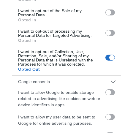
07.08.2026 | 17:00
use your data for below specified purposes in below Google
πέσει από το μπαλκόνι
69χρονος λουόμενος
consent section.
I want to opt-out of the Sale of my
Personal Data.
Opted In
Αυγουστιάτικη απόβαση στην
Εύβοια – «Κόκκινο» πριν από την
Υψηλή Γέφυρα Χαλκίδας
I want to opt-out of processing my
Personal Data for Targeted Advertising.
07.08.2026 | 16:45
Opted In
I want to opt-out of Collection, Use,
Retention, Sale, and/or Sharing of my
Personal Data that Is Unrelated with the
Purposes for which it was collected.
Opted Out
Google consents
I want to allow Google to enable storage
related to advertising like cookies on web or
device identifiers in apps.
I want to allow my user data to be sent to
Google for online advertising purposes.