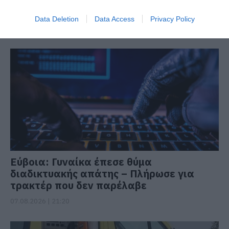
Data Deletion
Data Access
Privacy Policy
ΔΙΑΒΑΣΤΕ ΕΠΙΣΗΣ
Εύβοια: Γυναίκα έπεσε θύμα
διαδικτυακής απάτης – Πλήρωσε για
τρακτέρ που δεν παρέλαβε
07.08.2026 | 21:20