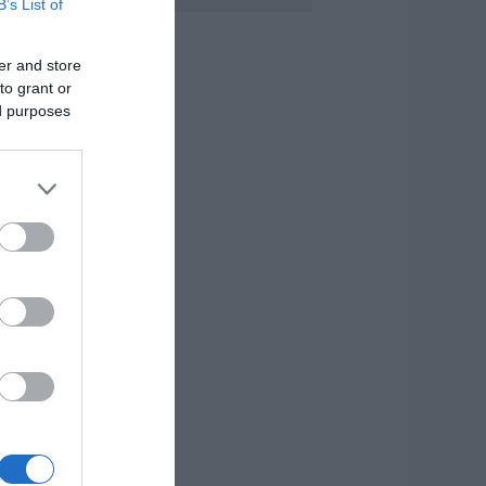
B’s List of
άγισαν καρδιές
την Εύβοια: Το
er and store
ελευταίο «αντίο»
to grant or
τον 36χρονο
πιχειρηματία
ed purposes
.08.2026 | 19:10
έο επίδομα 600
υρώ για
πουδαστές: Οι
ικαιούχοι
.08.2026 | 19:00
υτός ο δήμος της
ύβοιας πάει στα
ικαστήρια για τις
νεμογεννήτριες
.08.2026 | 18:40
ραγική κατάληξη
ίχε η θαλάσσια