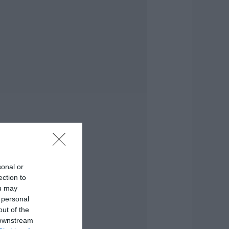
ροσλήψεις σε δήμο
ης Εύβοιας: Δείτε
δώ
.08.2026 | 20:40
οιοι και γιατί θα
άρουν διπλάσια
ύνταξη τον
ύγουστο
.08.2026 | 20:20
είτε τι έκανε
ήμος της Εύβοιας
ια τις φωτιές
.08.2026 | 20:00
sonal or
ητέρα και γιος οι
ection to
εκροί από τη
ou may
ύγκρουση
 personal
υτοκινήτου με
ορτηγό
out of the
 downstream
.08.2026 | 19:40