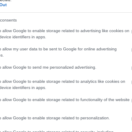
ε
Out
5
ών από τα ρούχα
07
consents
Β
o allow Google to enable storage related to advertising like cookies on
ε
τ
evice identifiers in apps.
έ
o allow my user data to be sent to Google for online advertising
07
s.
to allow Google to send me personalized advertising.
o allow Google to enable storage related to analytics like cookies on
evice identifiers in apps.
o allow Google to enable storage related to functionality of the website
ί, χωρίς να τον πιέζετε γιατί μπορεί να
o allow Google to enable storage related to personalization.
ια γυρίζετε το ύφασμα από την ανάποδη
o allow Google to enable storage related to security, including