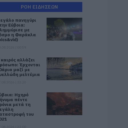
ΡΟΗ ΕΙΔΗΣΕΩΝ
εγάλο πανηγύρι
την Εύβοια:
λημμύρισε με
όσμο η Φαράκλα
pics&vid)
.08.2026 | 00:59
 καιρός αλλάζει
ρόσωπο: Έρχονται
0άρια μαζί με
υελλώδη μελτέμια
.08.2026 | 22:20
ύβοια: Ηχηρό
ήνυμα πέντε
ρόνια μετά τη
εγάλη
αταστροφή του
021
.08.2026 | 22:00