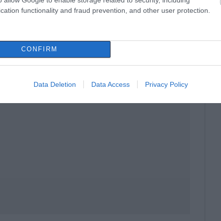
 τη βρύση και ξεπλένετε με νερό την μπογιά.
cation functionality and fraud prevention, and other user protection.
πορρυπαντικό σας στη θερμοκρασία που
CONFIRM
ούχα παραμένει, αναμίξτε μια κουταλιά της
λιαρό νερό.
Data Deletion
Data Access
Privacy Policy