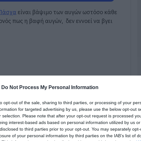
π
τ
Πάσχα
είναι βάψιμο των αυγών ωστόσο κάθε
ε
ονός πως η βαφή αυγών, δεν εννοεί να βγει
07
Π
π
σ
Α
07
Δ
Δ
γ
-
Do Not Process My Personal Information
07
to opt-out of the sale, sharing to third parties, or processing of your per
Μ
formation for targeted advertising by us, please use the below opt-out s
ν
r selection. Please note that after your opt-out request is processed y
σ
eing interest-based ads based on personal information utilized by us or
α
φ
disclosed to third parties prior to your opt-out. You may separately opt-
λλά κόλπα ώστε να βγάλετε την βαφή τόσο
losure of your personal information by third parties on the IAB’s list of
07