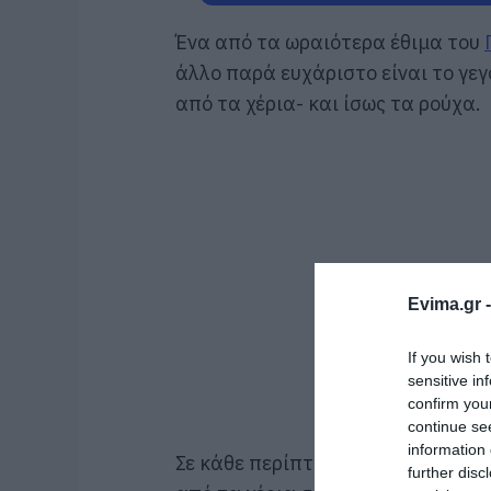
Ένα από τα ωραιότερα έθιμα του
άλλο παρά ευχάριστο είναι το γεγ
από τα χέρια- και ίσως τα ρούχα.
Evima.gr 
If you wish 
sensitive in
confirm you
continue se
information 
Σε κάθε περίπτωση, υπάρχουν πο
further disc