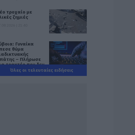
έο τροχαίο με
λικές ζημιές
.08.2026 | 21:40
ύβοια: Γυναίκα
πεσε θύμα
ιαδικτυακής
πάτης – Πλήρωσε
ια τρακτέρ που δεν
αρέλαβε
Όλες οι τελευταίες ειδήσεις
.08.2026 | 21:20
ραγωδία στην
ύβοια: Άνδρας
νασύρθηκε χωρίς
ις αισθήσεις του
πό τη θάλασσα
.08.2026 | 20:57
νακοινώθηκαν νέες