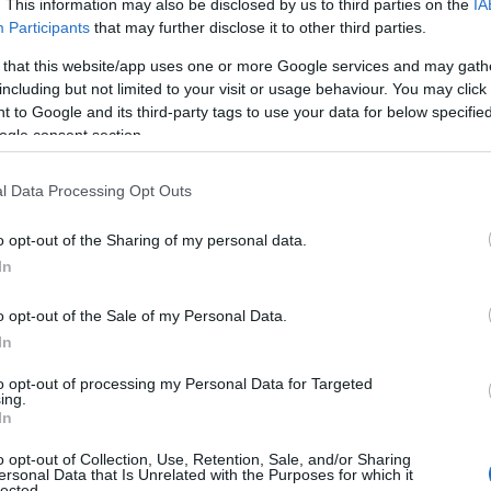
ρούχα αλλά τονίζεται πως η χρήση γαντιών
. This information may also be disclosed by us to third parties on the
IA
Participants
that may further disclose it to other third parties.
ι πάλι η βαφή μπορεί να περάσει και λερωθεί
Ρ
σ
 that this website/app uses one or more Google services and may gath
τ
including but not limited to your visit or usage behaviour. You may click 
σ
ε
 to Google and its third-party tags to use your data for below specifi
ν από το δέρμα, μπορείτε να
ogle consent section.
07
Ν
l Data Processing Opt Outs
 να φτιάξετε ένα scrub και να
ε
σ
άδι μαγειρέματος και ζάχαρη ώστε να τρίψετε
o opt-out of the Sharing of my personal data.
δ
In
07
ιάζ ματιών που θα απομακρύνει την βαφή
o opt-out of the Sale of my Personal Data.
Α
Ε
In
δ
 σόδα με λευκό ξίδι που είναι ιδανική και για
α
to opt-out of processing my Personal Data for Targeted
ing.
ς τα αυγά.
07
In
Τ
α ζαχαροπλαστικής, τότε χρησιμοποιήστε
o opt-out of Collection, Use, Retention, Sale, and/or Sharing
ε
ersonal Data that Is Unrelated with the Purposes for which it
lected.