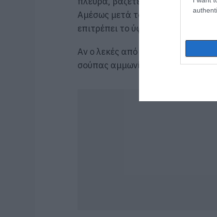
πλευρά, βάζετε το ρούχο κάτω από
authenti
Αμέσως μετά το πλένετε με το α
επιτρέπει το ύφασμα.
Αν ο λεκές από βαφή αυγών στα ρ
σούπας αμμωνία σε ένα φλιτζάνι χ