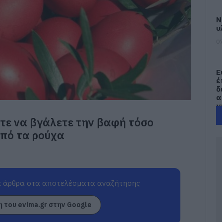
Ν
υ
07
Ε
έ
δ
α
γ
π
ε να βγάλετε την βαφή τόσο
07
από τα ρούχα
Τ
Ε
α
τ
α
 άρθρα στα αποτελέσματα αναζήτησης
07
 του evima.gr στην Google
Α