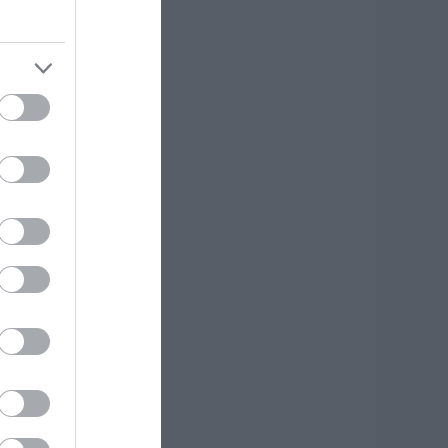
κδρομή για
7χρονο τουρίστα
.08.2026 | 18:20
αρύ πένθος για τον
κπαιδευτικό από
ην Εύβοια που
φυγε από τη ζωή
.08.2026 | 18:00