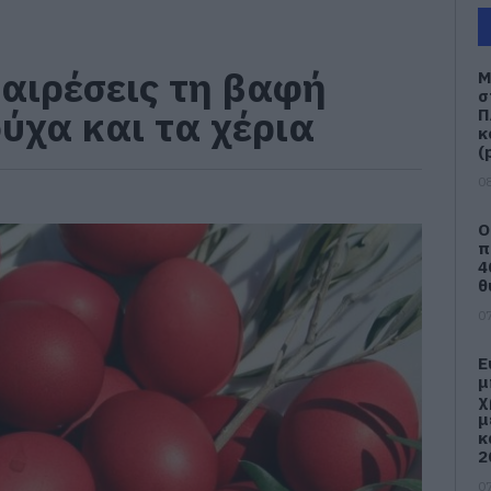
αιρέσεις τη βαφή
Μ
σ
ύχα και τα χέρια
Π
κ
(
08
Ο
π
4
θ
07
Ε
μ
χ
μ
κ
2
07