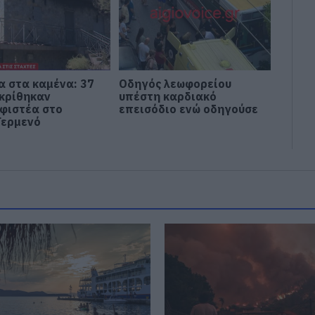
α στα καμένα: 37
Οδηγός λεωφορείου
 κρίθηκαν
υπέστη καρδιακό
φιστέα στο
επεισόδιο ενώ οδηγούσε
Γερμενό