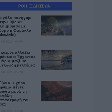
ΡΟΗ ΕΙΔΗΣΕΩΝ
εγάλο πανηγύρι
την Εύβοια:
λημμύρισε με
όσμο η Φαράκλα
pics&vid)
.08.2026 | 00:59
 καιρός αλλάζει
ρόσωπο: Έρχονται
0άρια μαζί με
υελλώδη μελτέμια
.08.2026 | 22:20
ύβοια: Ηχηρό
ήνυμα πέντε
ρόνια μετά τη
εγάλη
αταστροφή του
021
.08.2026 | 22:00