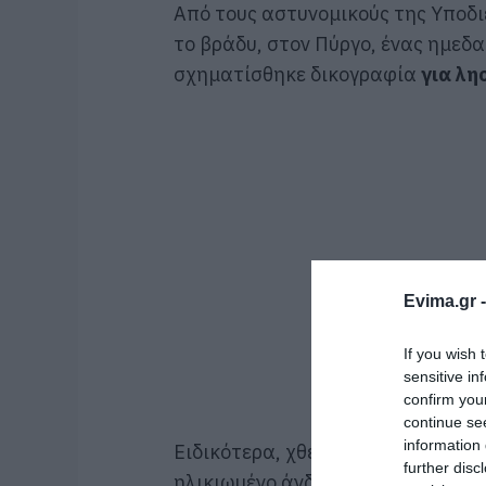
Από τους αστυνομικούς της Υποδ
το βράδυ, στον Πύργο, ένας ημεδα
σχηματίσθηκε δικογραφία
για λη
Evima.gr 
If you wish 
sensitive in
confirm you
continue se
information 
Ειδικότερα, χθες το μεσημέρι, στ
further disc
ηλικιωμένο άνδρα, που εκτελούσε