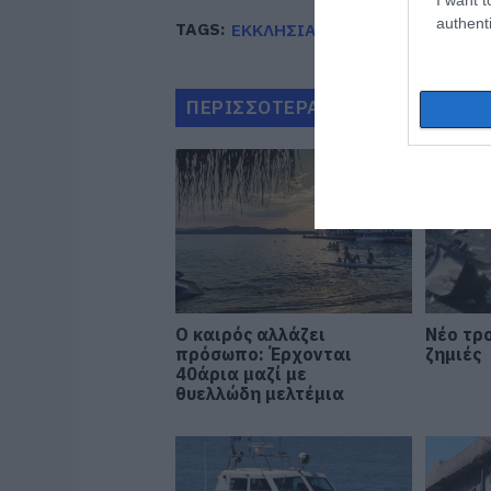
authenti
TAGS:
ΕΚΚΛΗΣΙΑ
ΗΛΙΚΙΩΜΕΝΟΣ
Λ
ΠΕΡΙΣΣΟΤΕΡΑ ΑΠΟ ΚΟΙΝΩΝΙΑ
Ο καιρός αλλάζει
Νέο τρο
πρόσωπο: Έρχονται
ζημιές
40άρια μαζί με
θυελλώδη μελτέμια