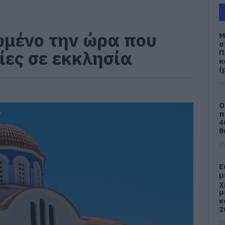
ωμένο την ώρα που
Μ
σ
ίες σε εκκλησία
Π
κ
(
08
Ο
π
4
θ
07
Ε
μ
χ
μ
κ
2
07