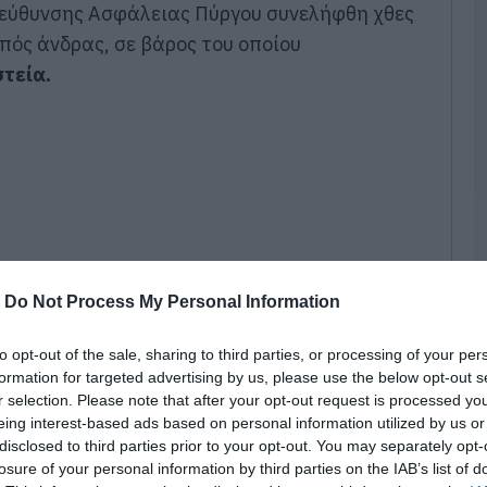
π
ιεύθυνσης Ασφάλειας Πύργου συνελήφθη χθες
τ
πός άνδρας, σε βάρος του οποίου
ε
στεία.
07
Π
π
σ
Α
07
Δ
Δ
γ
-
Do Not Process My Personal Information
07
to opt-out of the sale, sharing to third parties, or processing of your per
Μ
formation for targeted advertising by us, please use the below opt-out s
ν
r selection. Please note that after your opt-out request is processed y
σ
eing interest-based ads based on personal information utilized by us or
α
φ
disclosed to third parties prior to your opt-out. You may separately opt-
ην Ηλεία, ο κατηγορούμενος επιτέθηκε σε
losure of your personal information by third parties on the IAB’s list of
07
 εργασίες ελαιοχρωματισμού σε Ιερό Ναό και