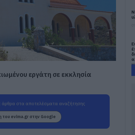
Ν
υ
07
Ε
έ
δ
α
γ
π
κιωμένου εργάτη σε εκκλησία
07
Τ
Ε
α
 άρθρα στα αποτελέσματα αναζήτησης
τ
α
 του evima.gr στην Google
07
Α