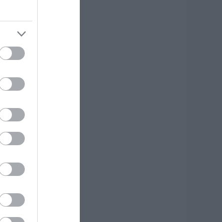
κδρομή για
7χρονο τουρίστα
.08.2026 | 18:20
αρύ πένθος για τον
κπαιδευτικό από
ην Εύβοια που
φυγε από τη ζωή
.08.2026 | 18:00