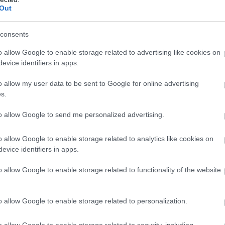
ε
Out
5
07
consents
Β
o allow Google to enable storage related to advertising like cookies on
ε
τ
evice identifiers in apps.
έ
για το χωράφι του
o allow my user data to be sent to Google for online advertising
07
 Άνδρας ανασύρθηκε χωρίς τις αισθήσεις του
s.
to allow Google to send me personalized advertising.
α σε εκκλησία της Εύβοιας
o allow Google to enable storage related to analytics like cookies on
evice identifiers in apps.
gle News
o allow Google to enable storage related to functionality of the website
ην Εύβοια
δήσεις
για την
Ελλάδα
και τον
Κόσμο
στο
o allow Google to enable storage related to personalization.
o allow Google to enable storage related to security, including