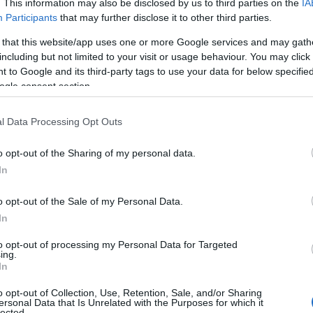
. This information may also be disclosed by us to third parties on the
IA
άλα με αποτέλεσμα να πέσει στο έδαφος, στη
Participants
that may further disclose it to other third parties.
Ρ
σ
ής βίας, χτυπώντας τον στο πρόσωπο
 that this website/app uses one or more Google services and may gath
τ
 χρυσή αλυσίδα με εικόνα της Παναγίας, ένα
including but not limited to your visit or usage behaviour. You may click 
σ
ε
 to Google and its third-party tags to use your data for below specifi
ατος του και το κινητό του τηλέφωνο.
ogle consent section.
07
σαγγελέα Πρωτοδικών Ηλείας.
Ν
l Data Processing Opt Outs
ε
σ
o opt-out of the Sharing of my personal data.
δ
In
07
o opt-out of the Sale of my Personal Data.
Α
Ε
In
δ
α
to opt-out of processing my Personal Data for Targeted
ing.
07
In
Τ
o opt-out of Collection, Use, Retention, Sale, and/or Sharing
ε
ersonal Data that Is Unrelated with the Purposes for which it
lected.