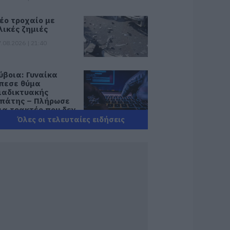
έο τροχαίο με
λικές ζημιές
.08.2026 | 21:40
ύβοια: Γυναίκα
πεσε θύμα
ιαδικτυακής
πάτης – Πλήρωσε
ια τρακτέρ που δεν
αρέλαβε
Όλες οι τελευταίες ειδήσεις
.08.2026 | 21:20
ραγωδία στην
ύβοια: Άνδρας
νασύρθηκε χωρίς
ις αισθήσεις του
πό τη θάλασσα
.08.2026 | 20:57
νακοινώθηκαν νέες