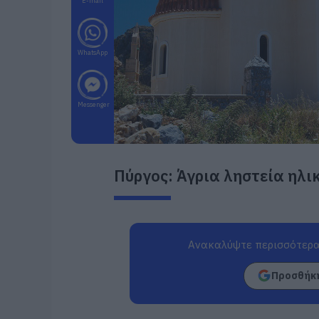
E-mail
WhatsApp
Messenger
Πύργος: Άγρια ληστεία ηλι
Ανακαλύψτε περισσότερα
Προσθήκη