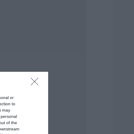
ροσλήψεις σε δήμο
ης Εύβοιας: Δείτε
δώ
.08.2026 | 20:40
οιοι και γιατί θα
άρουν διπλάσια
ύνταξη τον
ύγουστο
.08.2026 | 20:20
είτε τι έκανε
ήμος της Εύβοιας
ια τις φωτιές
.08.2026 | 20:00
sonal or
ητέρα και γιος οι
ection to
εκροί από τη
ou may
ύγκρουση
 personal
υτοκινήτου με
ορτηγό
out of the
 downstream
.08.2026 | 19:40