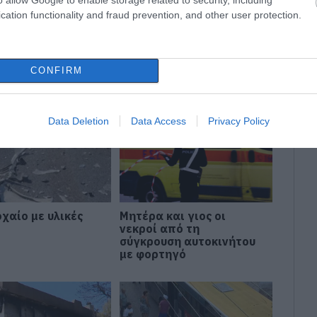
cation functionality and fraud prevention, and other user protection.
ΗΣΤΕΙΑ
ΠΥΡΓΟΣ
CONFIRM
Data Deletion
Data Access
Privacy Policy
χαίο με υλικές
Μητέρα και γιος οι
νεκροί από τη
σύγκρουση αυτοκινήτου
με φορτηγό