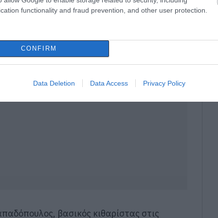
ρχικά η metal εκδοχή του «Ζορμπά» του
cation functionality and fraud prevention, and other user protection.
 οι Robert Trujillo και Kirk Hammett
άς πουθενά» από τις «Τρύπες», με το στάδιο
CONFIRM
Data Deletion
Data Access
Privacy Policy
απαδόπουλος, βασικός κιθαρίστας στις