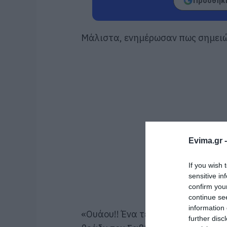
Προσθήκη
Μάλιστα, ενημέρωσαν πως σημειώθ
Evima.gr 
If you wish 
sensitive in
confirm you
continue se
information 
«Ουάου!! Ένα τεράστιο ευχαριστώ
further disc