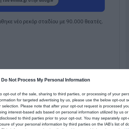
 του evima.gr στην Google
Π
έ
δ
ηκε νέο ρεκόρ σταδίου με 90.000 θεατές.
σ
06
Ε
δ
α
τ
06
Ε
-
Do Not Process My Personal Information
γ
Π
Α
to opt-out of the sale, sharing to third parties, or processing of your per
formation for targeted advertising by us, please use the below opt-out s
06
r selection. Please note that after your opt-out request is processed y
eing interest-based ads based on personal information utilized by us or
Κ
α
disclosed to third parties prior to your opt-out. You may separately opt-
 στη #MetallicaFamily στην Ελλάδα που το
υ
losure of your personal information by third parties on the IAB’s list of
Ε