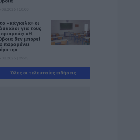
ύβοια
.08.2026 | 10:00
τα «κάγκελα» οι
άσκαλοι για τους
ιορισμούς: «Η
ύβοια δεν μπορεί
α παραμένει
όρατη»
.08.2026 | 09:45
αλοκαίρι στην
Όλες οι τελευταίες ειδήσεις
ύβοια: Πώς οι νέοι
έμισαν με κόσμο
αι φέτος το χωριό
ους!
.08.2026 | 09:30
ωρίς νερό σήμερα
υτές οι περιοχές
ης Εύβοιας
.08.2026 | 09:15