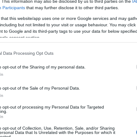
 ρεκόρ προσέλευσης στο Ολυμπιακό Στάδιο
. This information may also be disclosed by us to third parties on the
IA
τ
Participants
that may further disclose it to other third parties.
06
 that this website/app uses one or more Google services and may gath
ς γεμίσατε το στάδιο και πιστέψτε μας… το
including but not limited to your visit or usage behaviour. You may click 
Δ
ε
 to Google and its third-party tags to use your data for below specifi
ανταστούμε καλύτερο τρόπο για να ξεκινήσει
Ε
ogle consent section.
72 World Tour», ανέφεραν οι Metallica στην
α
Π
l Data Processing Opt Outs
06
o opt-out of the Sharing of my personal data.
Ε
Μ
In
α
δ
o opt-out of the Sale of my Personal Data.
α
τ
In
05
to opt-out of processing my Personal Data for Targeted
ing.
Κ
In
μ
–
o opt-out of Collection, Use, Retention, Sale, and/or Sharing
2
ersonal Data that Is Unrelated with the Purposes for which it
lected.