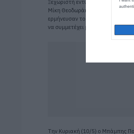
Ξεχωριστή εντύπωση προκάλεσε α
authenti
Μίκη Θεοδωράκη, ενώ στη συνέχεια
ερμήνευσαν το τραγούδι «Δεν χωρ
να συμμετέχει μαζικά.
Την Κυριακή (10/5) ο Μπάμπης Π