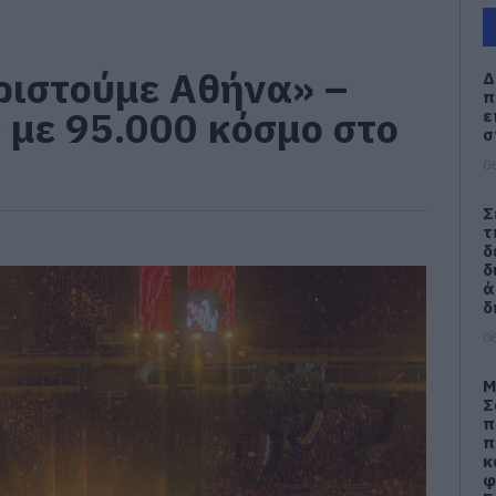
αριστούμε Αθήνα» –
Δ
π
 με 95.000 κόσμο στο
ε
σ
06
Σ
τ
δ
δ
ά
δ
06
Μ
Σ
π
π
κ
φ