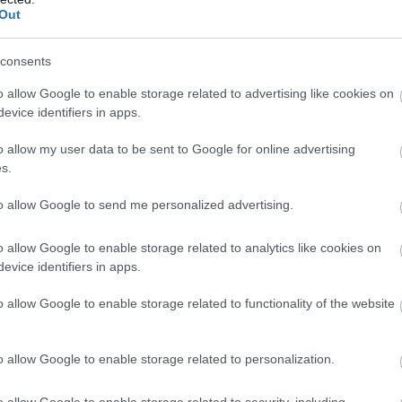
05
Out
Α
Ε
consents
χ
μ
o allow Google to enable storage related to advertising like cookies on
9
evice identifiers in apps.
κ
05
o allow my user data to be sent to Google for online advertising
s.
Σ
δ
to allow Google to send me personalized advertising.
τ
π
πάντησε» στους Metallica για το «Δεν χωράς
σ
o allow Google to enable storage related to analytics like cookies on
evice identifiers in apps.
05
o allow Google to enable storage related to functionality of the website
το ΟΑΚΑ «γκρεμίστηκε» από τη συναυλία των
είας M72 World Tour.
o allow Google to enable storage related to personalization.
 κοινό μια βραδιά με δυνατές στιγμές.
o allow Google to enable storage related to security, including