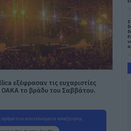
Ε
06
Σ
δ
δ
Ε
ν
α
06
Κ
Ε
γ
lica εξέφρασαν τις ευχαριστίες
κ
τ
ο ΟΑΚΑ το βράδυ του Σαββάτου.
06
Χ
α
τ
 άρθρα στα αποτελέσματα αναζήτησης
06