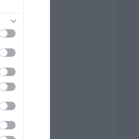
.08.2026 | 21:40
πάτη-σοκ στην
ύβοια: «Βγάλτε τα
ρυσαφικά στο
παλκόνι» – Έχασε
.500 ευρώ και
οσμήματα
.08.2026 | 21:20
οκ σε επαρχιακό
ρόμο: Οδηγός κάνει
ετραπλή
ροσπέραση πάνω
ε στροφή (βίντεο)
.08.2026 | 21:00