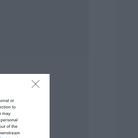
οιες περιοχές θα
χουν σήμερα (6/8)
ιακοπή ρεύματος
την Εύβοια
.08.2026 | 09:00
ύβοια τώρα
ιακοπή νερού σε
υτή την περιοχή
ης Αμαρύνθου
.08.2026 | 08:45
ορτολόγιο: Ποιοι
ιορτάζουν σήμερα,
έμπτη 6
υγούστου
sonal or
ection to
.08.2026 | 08:30
ou may
 personal
αιρός: Ανεβαίνει
πό σήμερα ο
out of the
δράργυρος στην
 downstream
ύβοια! Επιμένουν