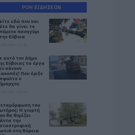
ΡΟΗ ΕΙΔΗΣΕΩΝ
είτε εδώ που και
ότε θα γίνει το
πόμενο πανηγύρι
την Εύβοια
.08.2026 | 10:45
ε αυτό τον Δήμο
ης Εύβοιας τα έργα
εν κάνουν
ιακοπές! Που έριξε
σφαλτο ο
ήμαρχος
.08.2026 | 10:30
εταμόρφωση του
ωτήρος: Η γιορτή
ου θα θυμίζει
άντα την
αταστροφική
ωτιά στη Βόρεια