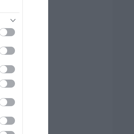
φυγε από τη ζωή ο
7χρονος που είχε
ροχαίο με
γριογούρουνο
.08.2026 | 20:20
έο σοβαρό τροχαίο
την Εύβοια:
ούμπαρε
υτοκίνητο
.08.2026 | 20:00
σπασαν πιάτα στο
εφάλι του Αταμάν
 Βίντεο από τη
ύμη
.08.2026 | 19:40