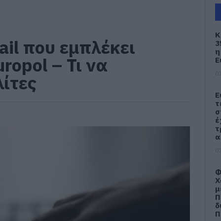
Κ
il που εμπλέκει
3
η
ropol – Τι να
Ε
07
λίτες
Ε
τ
σ
έ
τ
α
07
Φ
Χ
μ
Π
δ
Π