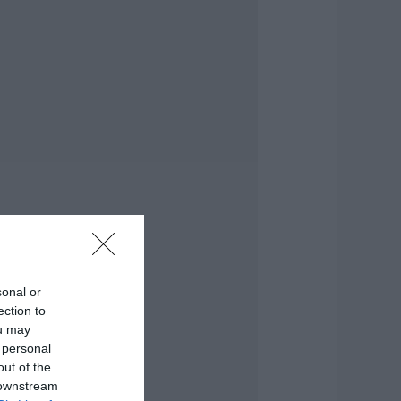
υντάξεις
επτεμβρίου 2026:
ότε πληρώνονται
ι δικαιούχοι – Οι
μερομηνίες του e-
ΦΚΑ
.08.2026 | 21:40
οκ στην Εύβοια με
ην κοπέλα που
πεσε από την
έφυρα: Τα νεότερα
ια την υγεία της
.08.2026 | 21:20
εότερα για τη
sonal or
ωτιά στη Σκύρο:
ection to
ινδύνευσε
ou may
τηνοτροφική
ονάδα – Νέο βίντεο
 personal
out of the
.08.2026 | 21:00
 downstream