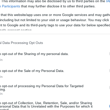
. This information may also be disclosed by us to third parties on the
IA
Κ
Participants
that may further disclose it to other third parties.
τ
κ
ι να έχει αποσταλεί από τη διεύθυνση
 that this website/app uses one or more Google services and may gath
σ
r@enu.gr
(HELLENIC EUROPOL NATIONAL
σ
including but not limited to your visit or usage behaviour. You may click 
ε
ΤΙΚΗ ΔΙΑΤΑΓΗ». Οι δράστες χρησιμοποιώντας
 to Google and its third-party tags to use your data for below specifi
ogle consent section.
06
θεν αρμόδιων ελεγκτικών αρχών, προσπαθούν
 του διαδικτύου, με το πρόσχημα ότι ο
«
l Data Processing Opt Outs
α
πόθεση πορνογραφίας ανηλίκων και άλλων
Ε
Ο
o opt-out of the Sharing of my personal data.
μ
In
υπα της Ευρωπαϊκής Ένωσης και της
06
o opt-out of the Sale of my Personal Data.
αφή του δήθεν Γενικού Επιθεωρητή
Ο
In
ώσουν «αληθοφάνεια» στη σχετική επιστολή.
τ
τ
to opt-out of processing my Personal Data for Targeted
θ
ing.
ότι, το παρακάτω κείμενο – μήνυμα που
μ
In
χυδρομείου (email), ως δήθεν επιστολή του
06
o opt-out of Collection, Use, Retention, Sale, and/or Sharing
», είναι καταφανώς ψευδεπίγραφο και
ersonal Data that Is Unrelated with the Purposes for which it
Θ
lected.