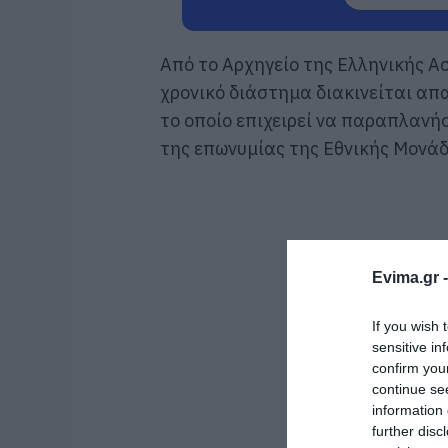
Από το Αρχηγείο της Ελληνικής Α
χρονικό διάστημα διακινείται απα
το οποίο επιχειρεί να παραπλανή
της επωνυμίας της Εθνικής Μονάδ
Evima.gr 
If you wish 
sensitive in
confirm you
continue se
information 
further disc