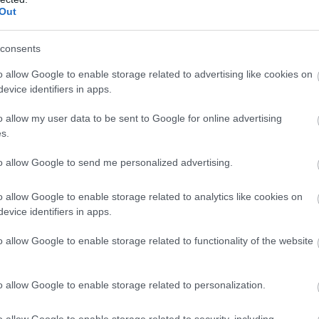
ράστες που επιχειρούν προφανώς να
Έ
Out
υς πολίτες και ακολούθως να αποκομίσουν
3
τ
α
consents
06
o allow Google to enable storage related to advertising like cookies on
 ανταποκρίνονται και να διαγράφουν το
evice identifiers in apps.
«να μην ανοίγουν» τα συνημμένα αρχεία για
Ν
σ
ο λογισμικό.
o allow my user data to be sent to Google for online advertising
Τ
α
s.
 συμβουλές για την αποφυγή εξαπάτησης
06
to allow Google to send me personalized advertising.
την ιστοσελίδα της Ελληνικής Αστυνομίας
Έ
α «Οδηγός του πολίτη/Χρήσιμες συμβουλές»,
κ
o allow Google to enable storage related to analytics like cookies on
–
μβουλές για περιστατικά ηλεκτρονικών
evice identifiers in apps.
Σ
α της Διεύθυνσης Δίωξης Ηλεκτρονικού
o allow Google to enable storage related to functionality of the website
06
α την πληρέστερη ενημέρωση των πολιτών,
ς επιστολή:
o allow Google to enable storage related to personalization.
o allow Google to enable storage related to security, including