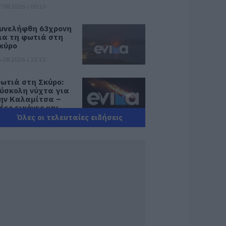
.08.2026 | 00:10
υνελήφθη 63χρονη
ια τη φωτιά στη
κύρο
.08.2026 | 23:15
ωτιά στη Σκύρο:
ύσκολη νύχτα για
ην Καλαμίτσα –
έες εικόνες και
ίντεο
Όλες οι τελευταίες ειδήσεις
.08.2026 | 22:04
ύβοια: Με
ατάνυξη και
λήθος κόσμου η
εγάλη γιορτή
τους Ωρεούς –
αρών ο Θανάσης
εμπίλης
.08.2026 | 22:00