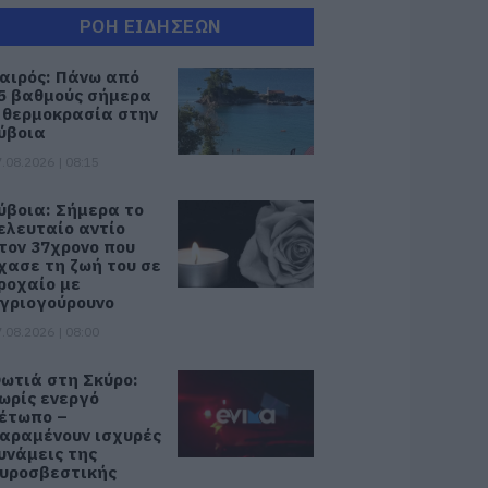
ΡΟΗ ΕΙΔΗΣΕΩΝ
αιρός: Πάνω από
5 βαθμούς σήμερα
 θερμοκρασία στην
ύβοια
.08.2026 | 08:15
ύβοια: Σήμερα το
ελευταίο αντίο
τον 37χρονο που
χασε τη ζωή του σε
ροχαίο με
γριογούρουνο
.08.2026 | 08:00
ωτιά στη Σκύρο:
ωρίς ενεργό
έτωπο –
αραμένουν ισχυρές
υνάμεις της
υροσβεστικής