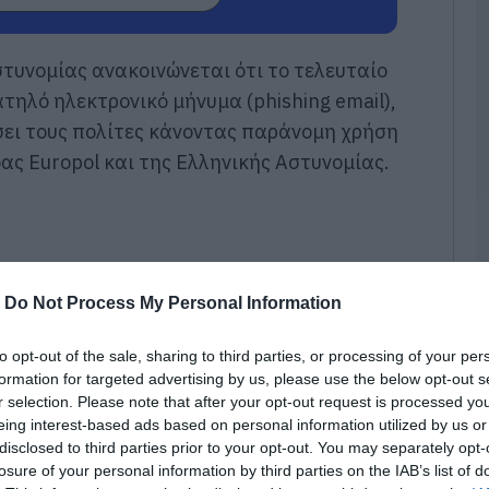
Σ
Σ
Π
στυνομίας ανακοινώνεται ότι το τελευταίο
ο
τηλό ηλεκτρονικό μήνυμα (phishing email),
η
Ε
σει τους πολίτες κάνοντας παράνομη χρήση
06
ας Europol και της Ελληνικής Αστυνομίας.
Σ
τ
έ
γ
γ
-
Do Not Process My Personal Information
06
Ν
to opt-out of the sale, sharing to third parties, or processing of your per
Φ
formation for targeted advertising by us, please use the below opt-out s
Κ
r selection. Please note that after your opt-out request is processed y
κ
μ
eing interest-based ads based on personal information utilized by us or
disclosed to third parties prior to your opt-out. You may separately opt-
06
losure of your personal information by third parties on the IAB’s list of