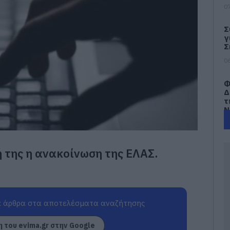
07
Σ
γ
Σ
06
Φ
Δ
τ
Ν
β
06
 της η ανακοίνωση της ΕΛΑΣ.
Ε
κ
π
μ
σ
Π
 άρθρα στα αποτελέσματα αναζήτησης
Ζ
06
 του evima.gr στην Google