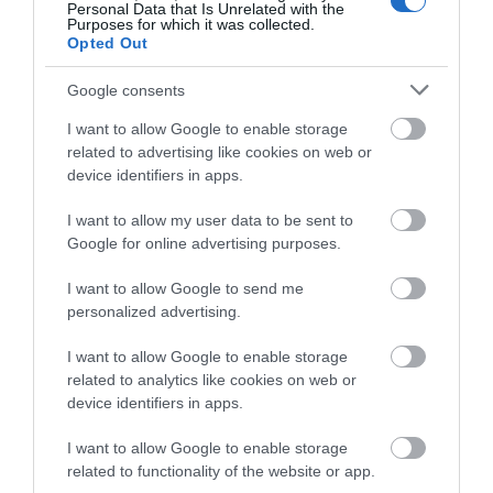
Personal Data that Is Unrelated with the
Purposes for which it was collected.
10.08.2026 | 11:40
Opted Out
Μεγάλη φωτιά στον
Αίγινα: 48χρονος
Αύγουστος στην Εύβοια: Τι θα
Κουβαρά Αττικής:
ανασύρθηκε χωρίς τις
Google consents
γίνει αύριο στα σοκάκια αυτού
Ήχησε το 112, καίει
αισθήσεις του από τη
χωριού
κοντά σε σπίτια
θάλασσα
I want to allow Google to enable storage
10.08.2026 | 11:20
related to advertising like cookies on web or
device identifiers in apps.
Η Λίμνη Ευβοίας γίνεται σημείο
συνάντησης των γεύσεων της
I want to allow my user data to be sent to
Στερεάς Ελλάδας
Google for online advertising purposes.
10.08.2026 | 11:00
I want to allow Google to send me
personalized advertising.
I want to allow Google to enable storage
related to analytics like cookies on web or
device identifiers in apps.
I want to allow Google to enable storage
related to functionality of the website or app.