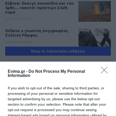
Εύβοια: Έκαιγε σκουπίδια και του
ήρθε… «καυτό» πρόστιμο 2.625
ευρώ
10.08.2026 | 14:20
Πέθανε ο γνωστός συγγραφέας
Στέλιος Ράμφος
10.08.2026 | 14:00
Όλες οι τελευταίες ειδήσεις
Πένθος στην Εύβοια: Γυναίκα
έχασε τη ζωή της
10.08.2026 | 13:40
ΠΕΡΙΣΣΟΤΕΡΑ ΑΠΟ ΚΟΙΝΩΝΙΑ
Evima.gr -
Do Not Process My Personal
Information
Προσοχή στις μεταφορές με IRIS:
If you wish to opt-out of the sale, sharing to third parties, or
Δείτε τι ανακοινώθηκε σήμερα
processing of your personal or sensitive information for
10.08.2026 | 13:20
targeted advertising by us, please use the below opt-out
section to confirm your selection. Please note that after your
opt-out request is processed you may continue seeing
Πού θα γίνει το επόμενο πανηγύρι
interest-based ads based on personal information utilized by