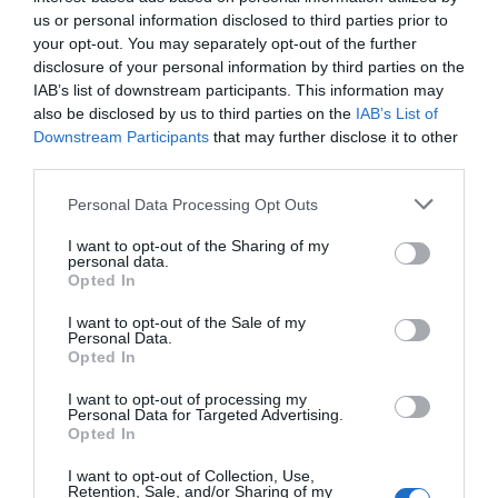
στην Εύβοια με τη Μαρία Νομικού
us or personal information disclosed to third parties prior to
10.08.2026 | 13:00
Εύβοια: Έκαιγε
Πέθανε ο γνωστός
your opt-out. You may separately opt-out of the further
σκουπίδια και του
συγγραφέας Στέλιος
disclosure of your personal information by third parties on the
ήρθε… «καυτό»
Ράμφος
IAB’s list of downstream participants. This information may
πρόστιμο 2.625 ευρώ
e-ΕΦΚΑ και ΔΥΠΑ: Ποιοι θα
also be disclosed by us to third parties on the
IAB’s List of
πάρουν λεφτά τις επόμενες
Downstream Participants
that may further disclose it to other
ημέρες
third parties.
10.08.2026 | 12:40
Please note that this website/app uses one or more Google
Personal Data Processing Opt Outs
Κόκκινος συναγερμός για φωτιά
services and may gather and store information including but
σήμερα στην Εύβοια – Προσοχή
not limited to your visit or usage behaviour. You may click to
I want to opt-out of the Sharing of my
personal data.
grant or deny consent to Google and its third-party tags to
10.08.2026 | 12:20
Opted In
use your data for below specified purposes in below Google
Πέθανε κτηνοτρόφος
Εορτολόγιο: Ποιοι
consent section.
I want to opt-out of the Sale of my
μετά τη θανάτωση του
γιορτάζουν σήμερα,
Πέθανε κτηνοτρόφος μετά τη
Personal Data.
κοπαδιού του
Δευτέρα 10 Αυγούστου
θανάτωση του κοπαδιού του
Opted In
10.08.2026 | 12:00
I want to opt-out of processing my
Personal Data for Targeted Advertising.
Opted In
Αυτά τα σχολεία αναβαθμίζονται
στην Εύβοια – Τι έργα γίνονται –
I want to opt-out of Collection, Use,
Retention, Sale, and/or Sharing of my
Δείτε εικόνες