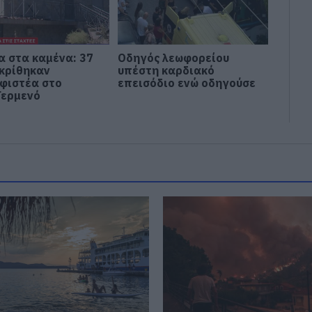
α στα καμένα: 37
Οδηγός λεωφορείου
 κρίθηκαν
υπέστη καρδιακό
φιστέα στο
επεισόδιο ενώ οδηγούσε
Γερμενό