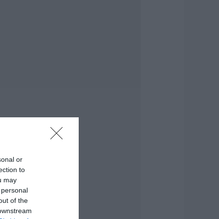
ροσλήψεις σε δήμο
ης Εύβοιας: Δείτε
δώ
.08.2026 | 20:40
οιοι και γιατί θα
άρουν διπλάσια
ύνταξη τον
ύγουστο
.08.2026 | 20:20
είτε τι έκανε
ήμος της Εύβοιας
ια τις φωτιές
.08.2026 | 20:00
sonal or
ητέρα και γιος οι
ection to
εκροί από τη
ou may
ύγκρουση
 personal
υτοκινήτου με
ορτηγό
out of the
 downstream
.08.2026 | 19:40