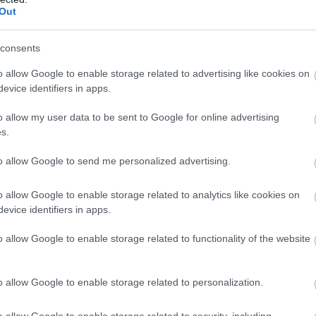
ε
Out
5
07
consents
Β
o allow Google to enable storage related to advertising like cookies on
ε
τ
evice identifiers in apps.
έ
o allow my user data to be sent to Google for online advertising
07
s.
to allow Google to send me personalized advertising.
gle News
o allow Google to enable storage related to analytics like cookies on
evice identifiers in apps.
ην Εύβοια
o allow Google to enable storage related to functionality of the website
δήσεις
για την
Ελλάδα
και τον
Κόσμο
στο
o allow Google to enable storage related to personalization.
o allow Google to enable storage related to security, including