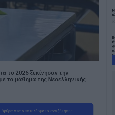
Ν
υ
07
Ε
έ
δ
α
γ
π
07
για το 2026 ξεκίνησαν την
Τ
με το μάθημα της Νεοελληνικής
Ε
α
τ
α
07
 άρθρα στα αποτελέσματα αναζήτησης
Α