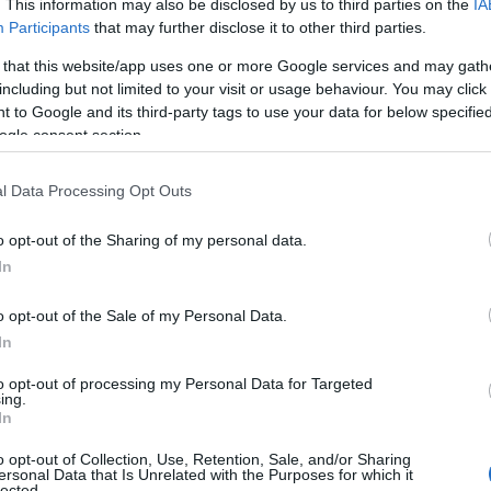
. This information may also be disclosed by us to third parties on the
IA
Participants
that may further disclose it to other third parties.
ργείο Παιδείας αναμένεται να ανακοινώσει το
Ρ
σ
.
 that this website/app uses one or more Google services and may gath
τ
including but not limited to your visit or usage behaviour. You may click 
σ
ε
οψήφιοι των ΕΠΑΛ θα ξαναβρεθούν σε σχολική
 to Google and its third-party tags to use your data for below specifi
ogle consent section.
 θα εξεταστούν στα Μαθηματικά (Άλγεβρα).
07
πραγματοποιηθούν οι εξετάσεις στα μαθήματα
Ν
l Data Processing Opt Outs
ε
σ
o opt-out of the Sharing of my personal data.
δ
έχουν προγραμματιστεί για το διάστημα 16
In
07
ς 15 έως τις 26 Ιουνίου θα διεξαχθούν οι
o opt-out of the Sale of my Personal Data.
ακτικές δοκιμασίες για τους υποψηφίους που
Α
Ε
In
τα Τμήματα Επιστήμης Φυσικής Αγωγής και
δ
α
to opt-out of processing my Personal Data for Targeted
ing.
07
In
Τ
o opt-out of Collection, Use, Retention, Sale, and/or Sharing
ε
ersonal Data that Is Unrelated with the Purposes for which it
lected.