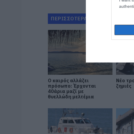
authenti
ΠΕΡΙΣΣΟΤΕΡΑ ΑΠΟ ΚΟΙΝΩΝΙΑ
Ο καιρός αλλάζει
Νέο τρο
πρόσωπο: Έρχονται
ζημιές
40άρια μαζί με
θυελλώδη μελτέμια