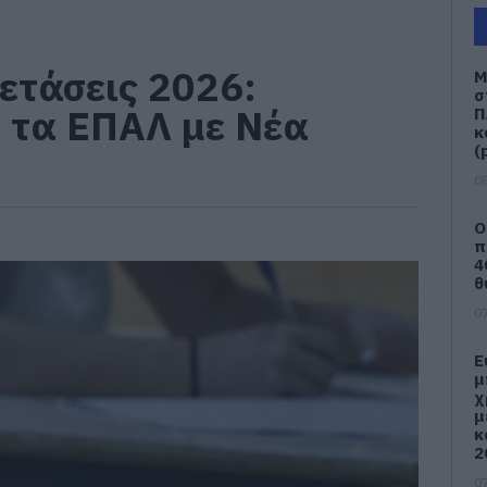
ετάσεις 2026:
Μ
σ
 τα ΕΠΑΛ με Νέα
Π
κ
(
08
Ο
π
4
θ
07
Ε
μ
χ
μ
κ
2
07