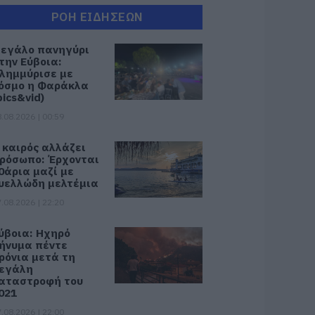
ΡΟΗ ΕΙΔΗΣΕΩΝ
εγάλο πανηγύρι
την Εύβοια:
λημμύρισε με
όσμο η Φαράκλα
pics&vid)
.08.2026 | 00:59
 καιρός αλλάζει
ρόσωπο: Έρχονται
0άρια μαζί με
υελλώδη μελτέμια
.08.2026 | 22:20
ύβοια: Ηχηρό
ήνυμα πέντε
ρόνια μετά τη
εγάλη
αταστροφή του
021
.08.2026 | 22:00