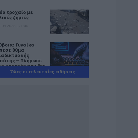
έο τροχαίο με
λικές ζημιές
.08.2026 | 21:40
ύβοια: Γυναίκα
πεσε θύμα
ιαδικτυακής
πάτης – Πλήρωσε
ια τρακτέρ που δεν
αρέλαβε
Όλες οι τελευταίες ειδήσεις
.08.2026 | 21:20
ραγωδία στην
ύβοια: Άνδρας
νασύρθηκε χωρίς
ις αισθήσεις του
πό τη θάλασσα
.08.2026 | 20:57
νακοινώθηκαν νέες