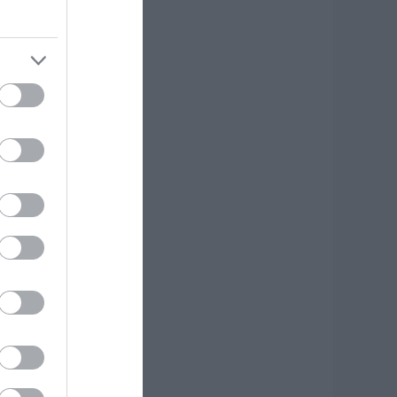
κδρομή για
7χρονο τουρίστα
.08.2026 | 18:20
αρύ πένθος για τον
κπαιδευτικό από
ην Εύβοια που
φυγε από τη ζωή
.08.2026 | 18:00