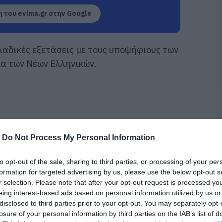
π
τ
 του evima.gr στην Google
ε
07
λαδικές εξετάσεις με τους υποψήφιους των
Π
α των Νέων Ελληνικών.
π
σ
Α
07
Δ
Δ
γ
-
Do Not Process My Personal Information
07
to opt-out of the sale, sharing to third parties, or processing of your per
Μ
formation for targeted advertising by us, please use the below opt-out s
ν
r selection. Please note that after your opt-out request is processed y
σ
eing interest-based ads based on personal information utilized by us or
α
φ
disclosed to third parties prior to your opt-out. You may separately opt-
losure of your personal information by third parties on the IAB’s list of
07