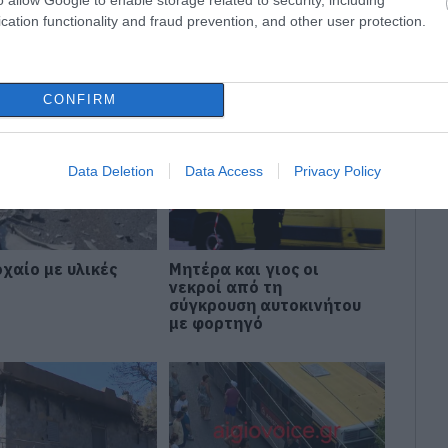
cation functionality and fraud prevention, and other user protection.
CONFIRM
Data Deletion
Data Access
Privacy Policy
χαίο με υλικές
Μητέρα και γιος οι
νεκροί από τη
σύγκρουση αυτοκινήτου
με φορτηγό