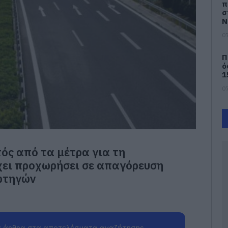
π
σ
Ν
07
Π
ό
1
07
Τ
α
δ
07
ός από τα μέτρα για τη
χει προχωρήσει σε απαγόρευση
Α
ε
ρτηγών
ε
ε
κ
φ
07
 άρθρα στα αποτελέσματα αναζήτησης