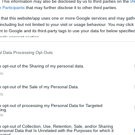
. This information may also be disclosed by us to third parties on the
IA
07
Participants
that may further disclose it to other third parties.
Η
 that this website/app uses one or more Google services and may gath
α τη διευκόλυνση των οδηγών έχει προχωρήσει
ε
including but not limited to your visit or usage behaviour. You may click 
γ
 των φορτηγών μέγιστου επιτρεπόμενου
 to Google and its third-party tags to use your data for below specifi
Σ
ogle consent section.
έ
 ισχύσει συγκεκριμένες ώρες της ημέρας από
άσχα.
07
l Data Processing Opt Outs
Τ
ης Τροχαίας:
γ
o opt-out of the Sharing of my personal data.
γ
In
α
Ε
,
από ώρα 15:00 έως 22:00, και την
Μ.
o opt-out of the Sale of my Personal Data.
07
πό ώρα 06:00 έως 16:00, για το ρεύμα εξόδου:
In
Σ
α-Πάτρα) από τα Διόδια Ελευσίνας (Χ.Θ.
to opt-out of processing my Personal Data for Targeted
μ
ing.
σ
(Χ.Θ. 199+660) στην κατεύθυνση προς Πάτρα.
In
σ
α
α-Θεσσαλονίκη-Εύζωνοι), από τον κόμβο Αγ.
φ
o opt-out of Collection, Use, Retention, Sale, and/or Sharing
ersonal Data that Is Unrelated with the Purposes for which it
960) μέχρι τη διασταύρωση του Μπράλου (Χ.Θ.
lected.
07