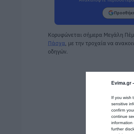
Προσθήκη
Κορυφώνεται σήμερα Μεγάλη Πέμπ
Πάσχα
, με την τροχαία να ανακο
οδηγών.
Evima.gr 
If you wish 
sensitive in
confirm you
continue se
information 
further disc