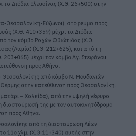
ρι τα Διόδια Ελευσίνας (Χ.Θ. 26+500) στην
να-Θεσσαλονίκη-Εύζωνοι), στο ρεύμα προς
υάς (Χ.Θ. 410+359) μέχρι τα Διόδια
πό τον κόμβο Ραχών Φθιώτιδας (Χ.Θ.
σας (Λαμία) (Χ.Θ. 212+625), και από τη
 203+065) μέχρι τον κόμβο Αγ. Στεφάνου
 κατεύθυνση προς Αθήνα.
 – Θεσσαλονίκης από κόμβο Ν. Μουδανιών
α Θέρμης στην κατεύθυνση προς Θεσσαλονίκη.
ηματάρι – Χαλκίδα), από την υψηλή γέφυρα
τη διασταύρωσή της με τον αυτοκινητόδρομο
νση προς Αθήνα.
σσαλονίκης από τη διασταύρωση Λέων
το 11ο χλμ. (Χ.Θ.11+340) αυτής στην