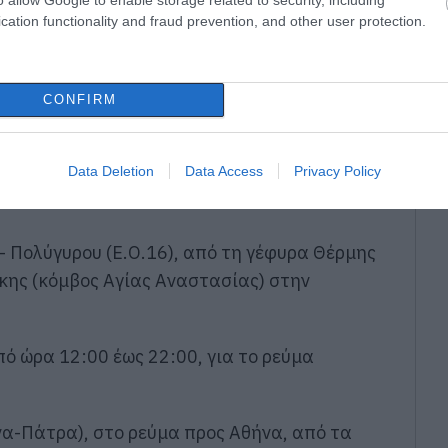
cation functionality and fraud prevention, and other user protection.
ρικής Πελοποννήσου), από τον Α/Κ Κορίνθου
 Κυκλικό Κόμβο Σπάρτης (Χ.Θ. 240+800)
ν κατεύθυνση προς Καλαμάτα.
CONFIRM
ύκτρο-Σπάρτη) από τον Α/Κ Λεύκτρου (0+000)
000) στην κατεύθυνση προς Σπάρτη.
Data Deletion
Data Access
Privacy Policy
ρτας – Αντιρρίου στην κατεύθυνση προς
– Πολύγυρου (Ε.Ο.16), από τη γέφυρα Θέρμης
ίκης (κόμβος Αγίας Αναστασίας) στην
πό ώρα 12:00 έως 22:00, για το ρεύμα
να-Πάτρα), στο ρεύμα προς Αθήνα, από τα