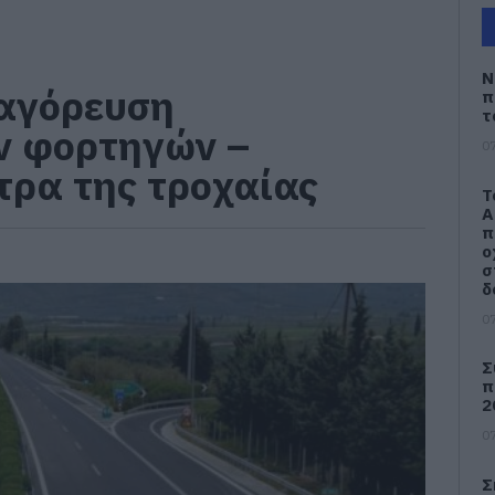
Ν
αγόρευση
π
τ
ν φορτηγών –
07
τρα της τροχαίας
Τ
Α
π
ο
σ
δ
07
Σ
π
2
07
Σ