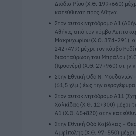
Διόδια Ρίου (Χ.Θ. 199+660) μέχ
κατεύθυνση προς Αθήνα.
Στον αυτοκινητόδρομο Α1 (Αθή
Αθήνα, από τον κόμβο Λεπτοκαρ
Μακρυχωρίου (Χ.Θ. 374+291), α
242+479) μέχρι τον κόμβο Ροδίτ
διασταύρωση του Μπράλου (Χ.Θ.
(Κρυονέρι) (Χ.Θ. 27+960) στην
Στην Εθνική Οδό Ν. Μουδανιών
(61,5 χλμ.) έως την αερογέφυρ
Στον αυτοκινητόδρομο Α11 (Σχ
Χαλκίδας (Χ.Θ. 12+300) μέχρι 
Α1 (Χ.Θ. 65+820) στην κατεύθυ
Στην Εθνική Οδό Καβάλας – Θε
Αμφίπολης (Χ.Θ. 97+550) μέχρι 