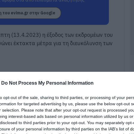
Χ
 του evima.gr στην Google
π
Χ
07
τη (13.4.2023) η έξοδος των εκδρομέων του
Δ
ινώνει έκτακτα μέτρα για τη διευκόλυνση των
δ
τ
β
07
Σ
Ε
-
Do Not Process My Personal Information
α
ι
to opt-out of the sale, sharing to third parties, or processing of your per
ε
formation for targeted advertising by us, please use the below opt-out s
07
r selection. Please note that after your opt-out request is processed y
eing interest-based ads based on personal information utilized by us or
Έ
disclosed to third parties prior to your opt-out. You may separately opt-
ν
losure of your personal information by third parties on the IAB’s list of
π