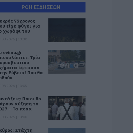
ΡΟΗ ΕΙΔΗΣΕΩΝ
εκρός 75χρονος
ου είχε φύγει για
ο χωράφι του
.08.2026 | 13:30
ο evima.gr
ποκαλύπτει: Τρία
υροσβεστικά
χήματα έφτασαν
την Εύβοια! Που θα
οθούν
.08.2026 | 13:05
υντάξεις: Ποιοι θα
άρουν αύξηση το
027 – Τα ποσά
.08.2026 | 13:00
κύρος: Στάχτη