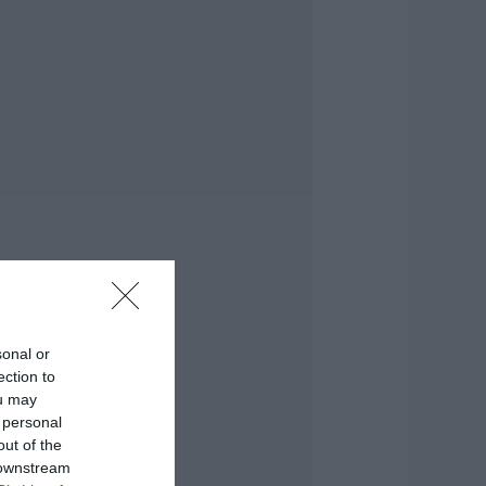
ωρίς νερό τώρα
εριοχές της
αλκίδας
.08.2026 | 11:45
ελφίνια κολυμπούν
ίπλα σε σκάφος
ουριστών – Δείτε
ίντεο
.08.2026 | 11:30
υναγερμός στην
ύβοια: Στιγμές
γωνίας για
στιοφόρο με ξένους
sonal or
πιβάτες
ection to
.08.2026 | 11:15
ou may
 personal
κτακτη διακοπή
out of the
ερού τώρα στην
 downstream
αραλία Αυλίδας