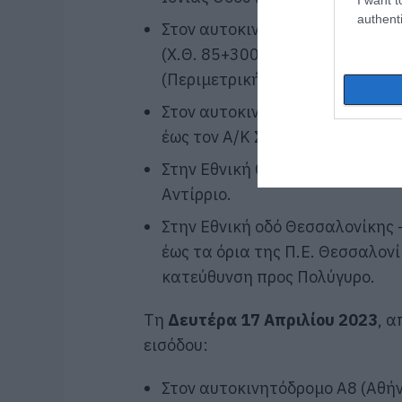
authenti
Στον αυτοκινητόδρομο Α7 (Κεντ
(Χ.Θ. 85+300) έως τον Ισόπεδο
(Περιμετρική Καλαμάτας) στη
Στον αυτοκινητόδρομο Α71 (Λε
έως τον Α/Κ Σπάρτης (Χ.Θ. 45+
Στην Εθνική Οδό Ιωαννίνων – Ά
Αντίρριο.
Στην Εθνική οδό Θεσσαλονίκης 
έως τα όρια της Π.Ε. Θεσσαλον
κατεύθυνση προς Πολύγυρο.
Τη
Δευτέρα 17 Απριλίου 2023
, α
εισόδου:
Στον αυτοκινητόδρομο Α8 (Αθή