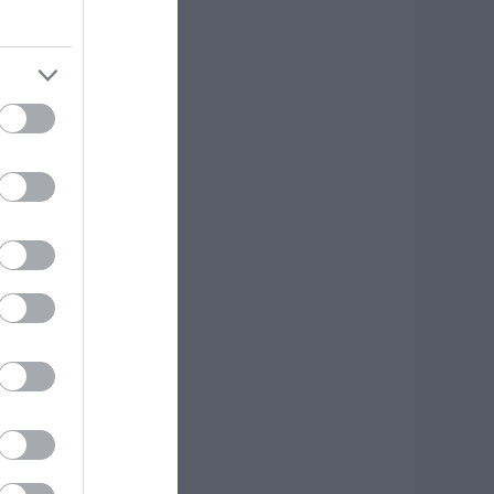
ίσαι διακοπές στην
ύβοια και θες
εύσεις στα
άρβουνα; Έλα στο
Παλιό Πιθάρι»!
.08.2026 | 10:00