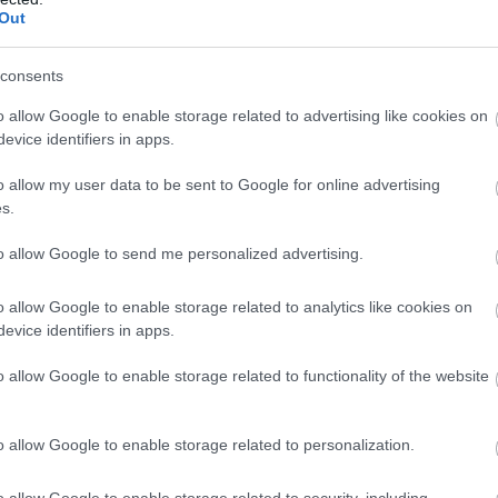
Out
ας (Λαμία) (Χ.Θ. 212+625) μέχρι τον κόμβο
Ε
), από τα Διόδια Μακρυχωρίου (Χ.Θ.
Ε
consents
τοκαρυάς (Χ.Θ. 410+359) στην κατεύθυνση
γ
κ
o allow Google to enable storage related to advertising like cookies on
«
evice identifiers in apps.
-Ν. Μουδανιών, από τη γέφυρα Θέρμης έως
07
χλμ) στην κατεύθυνση προς Χαλκιδική.
o allow my user data to be sent to Google for online advertising
s.
ηματάρι – Χαλκίδα), από τη διασταύρωσή της
to allow Google to send me personalized advertising.
Θ. 65+820) μέχρι την υψηλή γέφυρα Χαλκίδας
 προς Χαλκίδα.
o allow Google to enable storage related to analytics like cookies on
– Καβάλας, από το 11ο χλμ. (Χ.Θ.11+340)
evice identifiers in apps.
ίπολης (Χ.Θ. 97 + 550) στην κατεύθυνση
o allow Google to enable storage related to functionality of the website
 Οδός) από τη Γέφυρα Ρίου – Αντιρρίου
o allow Google to enable storage related to personalization.
 Ρίου Χ.Θ. 11+558,47) έως το πέρας της
ην κατεύθυνση προς Ιωάννινα.
o allow Google to enable storage related to security, including