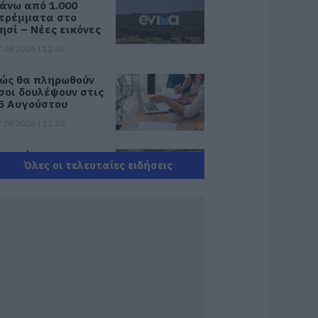
άνω από 1.000
τρέμματα στο
ησί – Νέες εικόνες
.08.2026 | 12:45
ώς θα πληρωθούν
σοι δουλέψουν στις
5 Αυγούστου
.08.2026 | 12:30
ροχαίο με
Όλες οι τελευταίες ειδήσεις
υτοκίνητο μεγάλου
ήμου στην Εύβοια
.08.2026 | 12:15
υτές είναι οι
πικίνδυνες
βδομάδες του
λληνικού
αλοκαιριού για
ωτιές
.08.2026 | 12:00