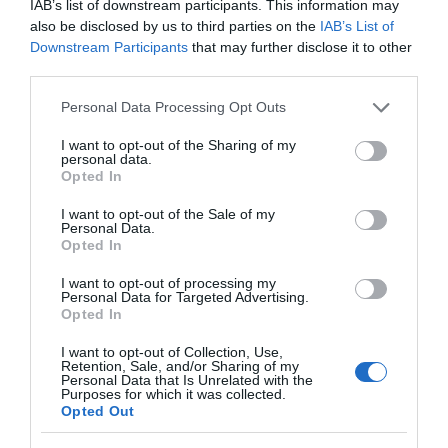
IAB’s list of downstream participants. This information may
– 17 τραυματίες
είναι πολύ χρήσιμη το
also be disclosed by us to third parties on the
IAB’s List of
καλοκαίρι
05.08.2026 | 18:20
Downstream Participants
that may further disclose it to other
third parties.
Μεγάλη προσοχή στην Εύβοια:
Νέα τηλεφωνική απάτη
Please note that this website/app uses one or more Google
Personal Data Processing Opt Outs
services and may gather and store information including but
05.08.2026 | 18:00
not limited to your visit or usage behaviour. You may click to
I want to opt-out of the Sharing of my
personal data.
grant or deny consent to Google and its third-party tags to
Opted In
Μύκονος: Έψαχναν τσάντα και
use your data for below specified purposes in below Google
Rolex αξίας 75.000 ευρώ – Η
consent section.
I want to opt-out of the Sale of my
ανακάλυψη κάτω από τα βράχια
Ο απόλυτος οδηγός για
Μύκονος: Έψαχναν
Personal Data.
να ζήσεις τη Σαντορίνη
τσάντα και Rolex αξίας
Opted In
05.08.2026 | 17:40
από τη θάλασσα
75.000 ευρώ – Η
ανακάλυψη κάτω από
I want to opt-out of processing my
Τρόμος στην Εύβοια: Δύο
τα βράχια
Personal Data for Targeted Advertising.
άγνωστοι εισέβαλαν σε σπίτι
Opted In
μέσα στη νύχτα – Δείτε τι
άρπαξαν
I want to opt-out of Collection, Use,
Retention, Sale, and/or Sharing of my
05.08.2026 | 17:20
Personal Data that Is Unrelated with the
Purposes for which it was collected.
Opted Out