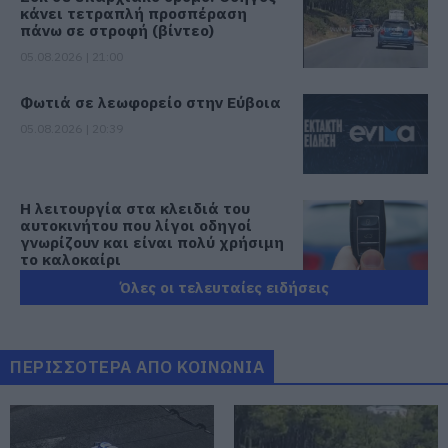
κάνει τετραπλή προσπέραση
πάνω σε στροφή (βίντεο)
05.08.2026 | 21:00
Φωτιά σε λεωφορείο στην Εύβοια
05.08.2026 | 20:39
Η λειτουργία στα κλειδιά του
αυτοκινήτου που λίγοι οδηγοί
γνωρίζουν και είναι πολύ χρήσιμη
το καλοκαίρι
05.08.2026 | 20:20
Όλες οι τελευταίες ειδήσεις
Καθαρό και άφθονο νερό σε αυτή
την περιοχή της Εύβοιας
ΠΕΡΙΣΣΟΤΕΡΑ ΑΠΟ ΚΟΙΝΩΝΙΑ
05.08.2026 | 20:00
Καραμπόλα τεσσάρων οχημάτων