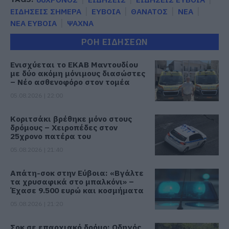
ΕΙΔΗΣΕΙΣ ΣΗΜΕΡΑ
ΕΥΒΟΙΑ
ΘΑΝΑΤΟΣ
ΝΕΑ
ΝΕΑ ΕΥΒΟΙΑ
ΨΑΧΝΑ
ΡΟΗ ΕΙΔΗΣΕΩΝ
Ενισχύεται το ΕΚΑΒ Μαντουδίου
με δύο ακόμη μόνιμους διασώστες
– Νέο ασθενοφόρο στον τομέα
05.08.2026 | 22:00
Κοριτσάκι βρέθηκε μόνο στους
δρόμους – Χειροπέδες στον
25χρονο πατέρα του
05.08.2026 | 21:40
Απάτη-σοκ στην Εύβοια: «Βγάλτε
τα χρυσαφικά στο μπαλκόνι» –
Έχασε 9.500 ευρώ και κοσμήματα
05.08.2026 | 21:20
Σοκ σε επαρχιακό δρόμο: Οδηγός