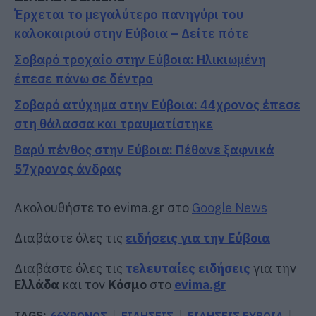
Έρχεται το μεγαλύτερο πανηγύρι του
καλοκαιριού στην Εύβοια – Δείτε πότε
Σοβαρό τροχαίο στην Εύβοια: Ηλικιωμένη
έπεσε πάνω σε δέντρο
Σοβαρό ατύχημα στην Εύβοια: 44χρονος έπεσε
στη θάλασσα και τραυματίστηκε
Βαρύ πένθος στην Εύβοια: Πέθανε ξαφνικά
57χρονος άνδρας
Ακολουθήστε το evima.gr στο
Google News
Διαβάστε όλες τις
ειδήσεις για την Εύβοια
Διαβάστε όλες τις
τελευταίες ειδήσεις
για την
Ελλάδα
και τον
Κόσμο
στο
evima.gr
TAGS:
66ΧΡΟΝΟΣ
ΕΙΔΗΣΕΙΣ
ΕΙΔΗΣΕΙΣ ΕΥΒΟΙΑ