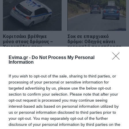
προκάλεσε αναστάτωση στην
κυκλοφορία
05.08.2026 | 19:40
Νύχτα τρόμου στην Εύβοια:
Διέρρηξαν σπίτι 95χρονης και
προκάλεσαν σοβαρές ζημιές σε
Κοριτσάκι βρέθηκε
Σοκ σε επαρχιακό
ταβέρνα
μόνο στους δρόμους –
δρόμο: Οδηγός κάνει
Χειροπέδες στον
τετραπλή προσπέραση
05.08.2026 | 19:20
25χρονο πατέρα του
πάνω σε στροφή
(βίντεο)
Evima.gr -
Do Not Process My Personal
Ο απόλυτος οδηγός για να ζήσεις
Information
τη Σαντορίνη από τη θάλασσα
05.08.2026 | 19:00
If you wish to opt-out of the sale, sharing to third parties, or
processing of your personal or sensitive information for
targeted advertising by us, please use the below opt-out
Κρίσιμες ώρες για άνδρα που
section to confirm your selection. Please note that after your
τραυματίστηκε σε τροχαίο στην
opt-out request is processed you may continue seeing
Εύβοια
interest-based ads based on personal information utilized by
05.08.2026 | 18:40
Η λειτουργία στα
Καραμπόλα τεσσάρων
us or personal information disclosed to third parties prior to
κλειδιά του
οχημάτων προκάλεσε
your opt-out. You may separately opt-out of the further
Τρόμος σε πτήση της Air India: Το
αυτοκινήτου που λίγοι
αναστάτωση στην
disclosure of your personal information by third parties on the
αεροσκάφος έχασε απότομα ύψος
οδηγοί γνωρίζουν και
κυκλοφορία