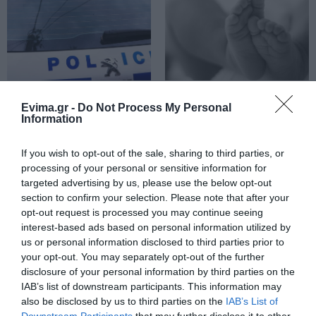
Εύβοια πριν πέντε χρόνια
08.08.2026 | 19:00
Σε δημοπρασία η μπάλα των
ιστορικών γκολ του Μαραντόνα
Ρόδος: Έγραψαν
Πάτρα: Θρήνος για
08.08.2026 | 18:40
80χρονη για κράνος!
μωράκι μόλις 8 ημερών
Evima.gr -
Do Not Process My Personal
– Νοσηλευόταν στη
Information
ΜΕΘ Νεογνών
Αγανάκτηση σε χωριό της
If you wish to opt-out of the sale, sharing to third parties, or
Εύβοιας: Μένουν κάθε μέρα χωρίς
νερό – Σοβαρή καταγγελία
processing of your personal or sensitive information for
targeted advertising by us, please use the below opt-out
08.08.2026 | 18:20
section to confirm your selection. Please note that after your
opt-out request is processed you may continue seeing
Αγροτικές ενισχύσεις: Ποιοι θα
interest-based ads based on personal information utilized by
λάβουν νωρίτερα τις
προκαταβολές
us or personal information disclosed to third parties prior to
your opt-out. You may separately opt-out of the further
08.08.2026 | 18:00
Εορτολόγιο: Ποιοι
Ο καιρός αλλάζει
disclosure of your personal information by third parties on the
γιορτάζουν σήμερα,
πρόσωπο: Έρχονται
IAB’s list of downstream participants. This information may
Σάββατο 8 Αυγούστου
Σε πελάγη ευτυχίας
40άρια μαζί με
also be disclosed by us to third parties on the
IAB’s List of
αντιδήμαρχος στην Εύβοια! Έγινε
θυελλώδη μελτέμια