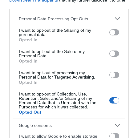
για τρίτη φορά παππούς!
Downstream Participants
that may further disclose it to other
third parties.
08.08.2026 | 17:40
Please note that this website/app uses one or more Google
Personal Data Processing Opt Outs
Ευρυδίκη Βαλαβάνη: Οι
services and may gather and store information including but
οικογενειακές διακοπές στην
not limited to your visit or usage behaviour. You may click to
I want to opt-out of the Sharing of my
Εύβοια! Δείτε σε ποια παραλία
personal data.
grant or deny consent to Google and its third-party tags to
Opted In
08.08.2026 | 17:20
use your data for below specified purposes in below Google
consent section.
I want to opt-out of the Sale of my
Νέο τροχαίο με υλικές
Μητέρα και γιος οι
«Κόκκινος» συναγερμός στην
Personal Data.
ζημιές
Εύβοια: Red Code αύριο Κυριακή –
νεκροί από τη
Opted In
Αυξημένη ετοιμότητα παντού
σύγκρουση
αυτοκινήτου με
I want to opt-out of processing my
08.08.2026 | 17:00
φορτηγό
Personal Data for Targeted Advertising.
Opted In
Ρόδος: Έγραψαν 80χρονη για
κράνος!
I want to opt-out of Collection, Use,
Retention, Sale, and/or Sharing of my
08.08.2026 | 16:40
Personal Data that Is Unrelated with the
Purposes for which it was collected.
Opted Out
Google consents
I want to allow Google to enable storage