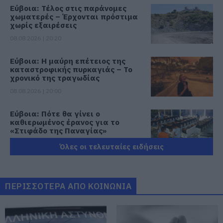
Εύβοια: Τέλος στις παράνομες
χωματερές – Έρχονται πρόστιμα
χωρίς εξαιρέσεις
08.08.2026 | 20:20
Εύβοια: Η μαύρη επέτειος της
καταστροφικής πυρκαγιάς – Το
χρονικό της τραγωδίας
08.08.2026 | 20:00
Εύβοια: Πότε θα γίνει ο
καθιερωμένος έρανος για το
«Στιφάδο της Παναγίας»
08.08.2026 | 19:40
Όλες οι τελευταίες ειδήσεις
Ο Αλέξης Τσίπρας παρουσιάζει το
οικονομικό πρόγραμμα της ΕΛ.Α.Σ.
στη Θεσσαλονίκη
ΠΕΡΙΣΣΟΤΕΡΑ ΑΠΟ ΚΟΙΝΩΝΙΑ
08.08.2026 | 19:20
Κάνεις δεν ξεχνά τι έζησε η