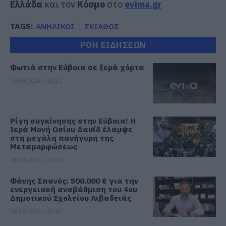
Ελλάδα
και τον
Κόσμο
στο
evima.gr
TAGS:
ΑΝΗΛΙΚΟΙ
ΣΚΙΑΘΟΣ
ΡΟΗ ΕΙΔΗΣΕΩΝ
Φωτιά στην Εύβοια σε ξερά χόρτα
09.08.2026 | 00:10
Ρίγη συγκίνησης στην Εύβοια! Η
Ιερά Μονή Οσίου Δαυΐδ έλαμψε
στη μεγάλη πανήγυρη της
Μεταμορφώσεως
08.08.2026 | 21:00
Φάνης Σπανός: 500.000 € για την
ενεργειακή αναβάθμιση του 4ου
Δημοτικού Σχολείου Λιβαδειάς
08.08.2026 | 20:40