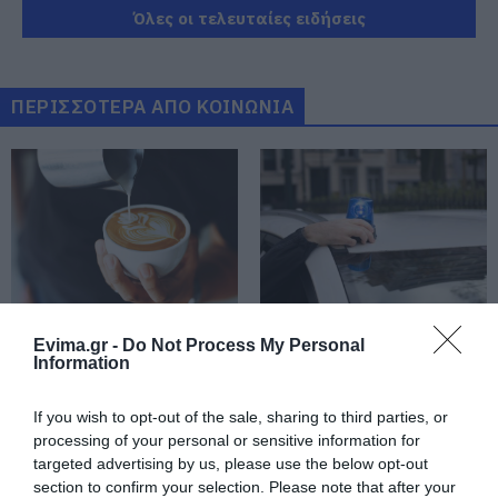
06.08.2026 | 21:20
Όλες οι τελευταίες ειδήσεις
Νεότερα για τη Φωτιά στη Σκύρο:
Κινδύνευσε κτηνοτροφική μονάδα
– Νέο βίντεο
ΠΕΡΙΣΣΟΤΕΡΑ ΑΠΟ ΚΟΙΝΩΝΙΑ
06.08.2026 | 21:00
Καφές: Τα οφέλη της μέτριας
κατανάλωσης σύμφωνα με ειδικό
στο μικροβίωμα του εντέρου
06.08.2026 | 21:00
«Ανάσα» για τους αγρότες στην
Εύβοια: Ολοκληρώθηκε μεγάλο
έργο
Καφές: Τα οφέλη της
Έπαθε ηλεκτροπληξία
Evima.gr -
Do Not Process My Personal
μέτριας κατανάλωσης
ενώ έκλεβε καλώδια –
Information
06.08.2026 | 20:40
σύμφωνα με ειδικό στο
Οι συνεργοί του τον
μικροβίωμα του
εγκατέλειψαν
Ο λόγος που τηγανίζουμε ψάρια
εντέρου
If you wish to opt-out of the sale, sharing to third parties, or
του Σωτήρος – Πως θα κάνετε το
processing of your personal or sensitive information for
τέλειο μαγείρεμα
targeted advertising by us, please use the below opt-out
06.08.2026 | 20:20
section to confirm your selection. Please note that after your