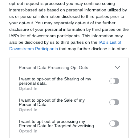
opt-out request is processed you may continue seeing
Θρήνος στην Εύβοια: Έφυγε από
interest-based ads based on personal information utilized by
τη ζωή ο 37χρονος που είχε
us or personal information disclosed to third parties prior to
τροχαίο με αγριογούρουνο
your opt-out. You may separately opt-out of the further
06.08.2026 | 20:20
disclosure of your personal information by third parties on the
IAB’s list of downstream participants. This information may
Προφυλακίστηκε ο
Έρχεται ισχυρό κύμα
44χρονος για τη φωτιά
Νέο σοβαρό τροχαίο στην Εύβοια:
ζέστης: Πότε η
also be disclosed by us to third parties on the
IAB’s List of
Τούμπαρε αυτοκίνητο
στη Κεφαλονιά
θερμοκρασία θα
Downstream Participants
that may further disclose it to other
χτυπήσει 40άρια
third parties.
06.08.2026 | 20:00
Please note that this website/app uses one or more Google
Personal Data Processing Opt Outs
services and may gather and store information including but
Έσπασαν πιάτα στο κεφάλι του
not limited to your visit or usage behaviour. You may click to
I want to opt-out of the Sharing of my
Αταμάν – Βίντεο από τη Σύμη
personal data.
grant or deny consent to Google and its third-party tags to
Opted In
06.08.2026 | 19:40
use your data for below specified purposes in below Google
consent section.
I want to opt-out of the Sale of my
Personal Data.
Φωτιά στη Σκύρο: Συνεχίζει να
Opted In
Προφυλακιστέος ο
καίει στο Νησί, συγκλονιστική
Εορτολόγιο: Ποιοι
μαρτυρία – Νέες εικόνες και
Αφγανός για τη
γιορτάζουν σήμερα,
I want to opt-out of processing my
βίντεο
δολοφονία της
Πέμπτη 6 Αυγούστου
Personal Data for Targeted Advertising.
Βρετανίδας –
Opted In
06.08.2026 | 19:40
Συγκλονιστική