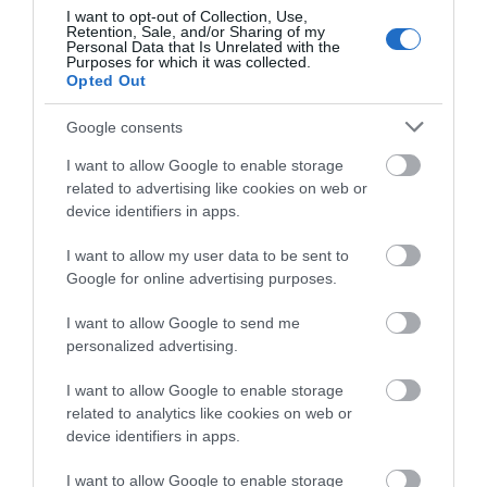
κατάθεση της συζύγου
I want to opt-out of Collection, Use,
Ξεκινάει τεράστιο έργο αξίας
του 28χρονου
Retention, Sale, and/or Sharing of my
2.425.000€ στην Εύβοια – Δείτε
Personal Data that Is Unrelated with the
πού
Purposes for which it was collected.
Opted Out
06.08.2026 | 19:20
Google consents
I want to allow Google to enable storage
related to advertising like cookies on web or
device identifiers in apps.
I want to allow my user data to be sent to
Google for online advertising purposes.
I want to allow Google to send me
personalized advertising.
I want to allow Google to enable storage
related to analytics like cookies on web or
device identifiers in apps.
I want to allow Google to enable storage