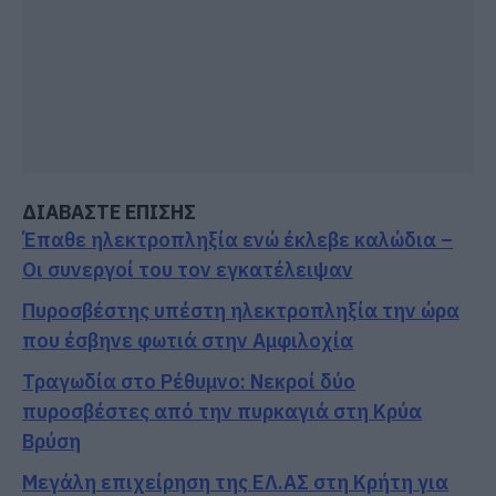
ΔΙΑΒΑΣΤΕ ΕΠΙΣΗΣ
Έπαθε ηλεκτροπληξία ενώ έκλεβε καλώδια –
Οι συνεργοί του τον εγκατέλειψαν
Πυροσβέστης υπέστη ηλεκτροπληξία την ώρα
που έσβηνε φωτιά στην Αμφιλοχία
Τραγωδία στο Ρέθυμνο: Νεκροί δύο
πυροσβέστες από την πυρκαγιά στη Κρύα
Βρύση
Μεγάλη επιχείρηση της ΕΛ.ΑΣ στη Κρήτη για