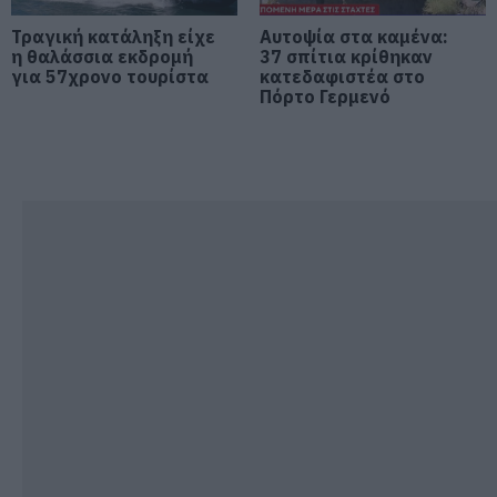
Τραγική κατάληξη είχε
Αυτοψία στα καμένα:
Καιρός: Πολύ ζέστη σήμερα στην
η θαλάσσια εκδρομή
37 σπίτια κρίθηκαν
Εύβοια! Στα ύψη το θερμόμετρο
για 57χρονο τουρίστα
κατεδαφιστέα στο
Πόρτο Γερμενό
08.08.2026 | 08:20
Προσοχή σήμερα στην Εύβοια:
Υψηλός κίνδυνος πυρκαγιάς! Τι
απαγορεύεται από την Πολιτική
Προστασία
08.08.2026 | 08:00