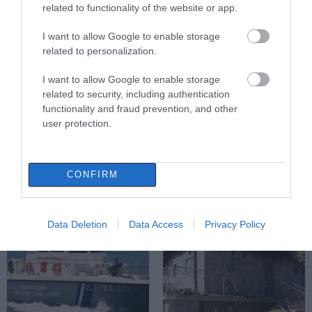
Σάββατο 8 Αυγούστου
40άρια μαζί με
related to functionality of the website or app.
θυελλώδη μελτέμια
Εύβοια: Διακοπή ρεύματος αύριο
I want to allow Google to enable storage
πολλές περιοχές- Πίνακας
related to personalization.
08.08.2026 | 09:40
I want to allow Google to enable storage
related to security, including authentication
functionality and fraud prevention, and other
Άρχισε τις διακοπές ο
Μητσοτάκης: Φαγητό και κρασί
user protection.
σε γνωστό στέκι
Νέο τροχαίο με υλικές
Μητέρα και γιος οι
08.08.2026 | 09:20
ζημιές
νεκροί από τη
σύγκρουση
CONFIRM
Συγκίνηση και βαθιά πίστη στην
αυτοκινήτου με
Εύβοια! Τίμησαν τον Όσιο Ιωάννη
φορτηγό
του Ρώσσο για το θαύμα της
βροχής στη φωτιά του 2021
Data Deletion
Data Access
Privacy Policy
08.08.2026 | 09:00
Εορτολόγιο: Ποιοι γιορτάζουν
σήμερα, Σάββατο 8 Αυγούστου
08.08.2026 | 08:40