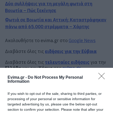
Δύο συλλήψεις για τη μεγάλη φωτιά στη
Βοιωτία – Πώς ξεκίνησε
Φωτιά σε Βοιωτία και Αττική: Καταστράφηκαν
πάνω από 65.000 στρέμματα – Χάρτης
Ακολουθήστε το evima.gr στο
Google News
Διαβάστε όλες τις
ειδήσεις για την Εύβοια
Διαβάστε όλες τις
τελευταίες ειδήσεις
για την
Ελλάδα
και τον
Κόσμο
στο
evima.gr
Evima.gr -
Do Not Process My Personal
TAGS:
ΑΠΟΠΕΙΡΑ ΔΟΛΟΦΟΝΙΑΣ
ΒΟΙΩΤΙΑ
Information
ΕΞΙΧΝΙΑΣΗ
ΡΟΗ ΕΙΔΗΣΕΩΝ
If you wish to opt-out of the sale, sharing to third parties, or
processing of your personal or sensitive information for
targeted advertising by us, please use the below opt-out
Εικόνες σοκ σε κοιμητήριο της
Εύβοιας: Δείτε τι έκαναν
section to confirm your selection. Please note that after your