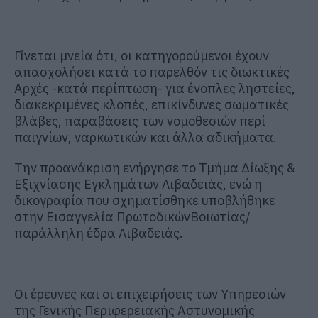
Γίνεται μνεία ότι, οι κατηγορούμενοι έχουν
απασχολήσει κατά το παρελθόν τις διωκτικές
Αρχές -κατά περίπτωση- για ένοπλες ληστείες,
διακεκριμένες κλοπές, επικίνδυνες σωματικές
βλάβες, παραβάσεις των νομοθεσιών περί
παιγνίων, ναρκωτικών και άλλα αδικήματα.
Την προανάκριση ενήργησε
το Τμήμα
Δίωξης &
Εξιχνίασης Εγκλημάτων
Λιβαδ
ειάς, ενώ η
δικογραφία που σχηματίσθηκε
υποβλήθηκε
στην Εισαγγελί
α Πρωτοδικών
Βοιωτίας/
παράλληλη έδρα
Λιβαδειάς
.
Οι έρευνες και
οι επιχειρήσεις των Υπηρεσιών
της Γενικής Περιφερειακής Αστυνομικής