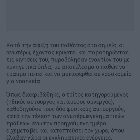
Κα
τά την άφιξη του παθόντος στο σημείο,
οι
ανωτέρω, έχοντας κρυφτεί και
παρατηρώντας
τις κινήσεις του, πυροβόλησαν
εναντίον του με
κυνηγετικά όπλα
, με αποτέλεσμα
ο παθών να
τραυματ
ιστεί
και
να
μεταφερθεί
σε νοσοκομείο
για νοσηλεία.
Όπως διακριβώθηκε,
ο τρίτος κατηγορούμενος
(ηθικός αυτουργός και άμεσος συνεργός),
καθοδηγούσε
τους
δύο φυσικο
ύς
αυτουργο
ύς
,
κ
ατά την τέ
λεση των
ανωτέρω
εγκληματικών
πράξεων,
ενώ
την προηγούμενη
η
μέρα
είχε
μεταβεί και
κατοπτεύσει
τον χώρο, όπου
έλαβαν χώρα οι εγκληματικές ενέργειες
.