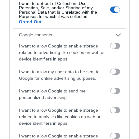
08.08.2026 | 11:40
I want to opt-out of Collection, Use,
Retention, Sale, and/or Sharing of my
Personal Data that Is Unrelated with the
Εύβοια: Αποκαταστάθηκε το
Purposes for which it was collected.
ίντερνετ στον Οξύλιθο μετά από
Opted Out
επέμβαση της CP COMPANY Ε.Ε.
08.08.2026 | 11:20
Google consents
Όλες οι τελευταίες ειδήσεις
I want to allow Google to enable storage
Αθλητικό σωματείο της Εύβοιας
related to advertising like cookies on web or
εξέδωσε ανακοίνωση για το
βουλευτή Σίμο Κεδίκογλου- Τι
device identifiers in apps.
αναφέρει
ΠΕΡΙΣΣΟΤΕΡΑ ΑΠΟ ΚΟΙΝΩΝΙΑ
I want to allow my user data to be sent to
08.08.2026 | 11:00
Google for online advertising purposes.
Εύβοια: «Πλιάτσικο» σε έργο
ανάπλασης παραλίας – Η
I want to allow Google to send me
καταγγελία που προκαλεί
personalized advertising.
αντιδράσεις
08.08.2026 | 10:20
I want to allow Google to enable storage
related to analytics like cookies on web or
Χωρίς Internet τώρα αυτό το
device identifiers in apps.
χωριό της Εύβοιας
Εορτολόγιο: Ποιοι
Ο καιρός αλλάζει
γιορτάζουν σήμερα,
πρόσωπο: Έρχονται
I want to allow Google to enable storage
08.08.2026 | 10:00