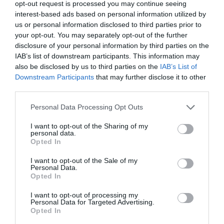
opt-out request is processed you may continue seeing
08.08.2026 | 13:00
interest-based ads based on personal information utilized by
us or personal information disclosed to third parties prior to
your opt-out. You may separately opt-out of the further
Α. Ο. Χαλκίς: Πρώτο φιλικό σήμερα
για νέα αγωνιστική περίοδο – Η
disclosure of your personal information by third parties on the
ώρα
IAB’s list of downstream participants. This information may
also be disclosed by us to third parties on the
IAB’s List of
08.08.2026 | 12:40
Downstream Participants
that may further disclose it to other
third parties.
Τι γίνεται με τις τσούχτρες στην
Εύβοια;
Please note that this website/app uses one or more Google
Personal Data Processing Opt Outs
08.08.2026 | 12:20
services and may gather and store information including but
not limited to your visit or usage behaviour. You may click to
I want to opt-out of the Sharing of my
personal data.
grant or deny consent to Google and its third-party tags to
Opted In
Καύσωνας και πολλά μποφόρ
use your data for below specified purposes in below Google
αύριο στην Εύβοια! Συνεδρίασε η
consent section.
επιτροπή εκτίμησης κινδύνου
I want to opt-out of the Sale of my
Personal Data.
08.08.2026 | 12:00
Opted In
I want to opt-out of processing my
Εύβοια: Οι ισχυροί άνεμοι
Personal Data for Targeted Advertising.
έσπασαν μεγάλο πεύκο σε αυλή
Opted In
εκκλησίας