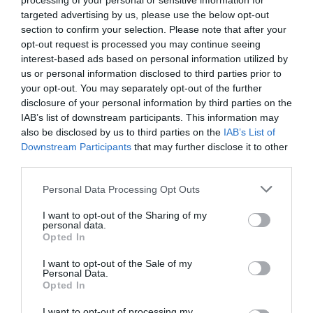
processing of your personal or sensitive information for
Τι είναι οι γανωματήδες και γιατί
targeted advertising by us, please use the below opt-out
έφτασαν σε αυτό το χωριό της
section to confirm your selection. Please note that after your
Εύβοιας;
opt-out request is processed you may continue seeing
07.08.2026 | 10:30
interest-based ads based on personal information utilized by
us or personal information disclosed to third parties prior to
Συγκλονίζει μαρτυρία εθελοντή
your opt-out. You may separately opt-out of the further
στην Εύβοια: Ετσι σώθηκε το
disclosure of your personal information by third parties on the
Προκόπι από τη μεγάλη φωτιά
IAB’s list of downstream participants. This information may
(vid)
also be disclosed by us to third parties on the
IAB’s List of
07.08.2026 | 10:15
Όλες οι τελευταίες ειδήσεις
Downstream Participants
that may further disclose it to other
third parties.
Είσαι διακοπές στην Εύβοια και
θες γεύσεις στα κάρβουνα; Έλα
Please note that this website/app uses one or more Google
Personal Data Processing Opt Outs
στο «Παλιό Πιθάρι»!
ΠΕΡΙΣΣΟΤΕΡΑ ΑΠΟ ΚΟΙΝΩΝΙΑ
services and may gather and store information including but
07.08.2026 | 10:00
not limited to your visit or usage behaviour. You may click to
I want to opt-out of the Sharing of my
personal data.
grant or deny consent to Google and its third-party tags to
Opted In
Σίμος Κεδίκογλου: Η κίνηση του
use your data for below specified purposes in below Google
βουλευτή που «τρέλανε»
consent section.
I want to opt-out of the Sale of my
εθελοντές στην Εύβοια
Personal Data.
Opted In
07.08.2026 | 09:45
I want to opt-out of processing my