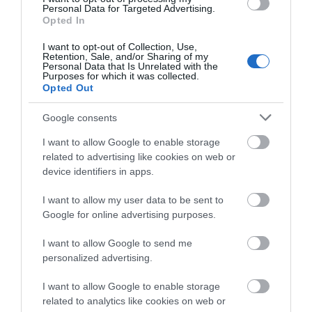
Ιός Δυτικού Νείλου: 65 κρούσματα
Personal Data for Targeted Advertising.
στην Ελλάδα – Έξι νεκροί και 20
Opted In
ασθενείς σε νοσηλεία
Δελφίνια κολυμπούν
Ιός Δυτικού Νείλου: 65
δίπλα σε σκάφος
κρούσματα στην
07.08.2026 | 09:30
I want to opt-out of Collection, Use,
τουριστών – Δείτε
Ελλάδα – Έξι νεκροί και
Retention, Sale, and/or Sharing of my
βίντεο
20 ασθενείς σε
Personal Data that Is Unrelated with the
Purposes for which it was collected.
Υπό έλεγχο η φωτιά στην Σκύρο –
νοσηλεία
Opted Out
Συνελήφθη μία 63χρονη γυναίκα
07.08.2026 | 09:15
Google consents
I want to allow Google to enable storage
Εύβοια: Σε αυτό το γραφικό χωριό
related to advertising like cookies on web or
μοίρασαν Κεσκέσι τη
device identifiers in apps.
Μεταμόρφωση του Σωτήρος
07.08.2026 | 09:00
I want to allow my user data to be sent to
Εορτολόγιο: Ποιοι
Καφές: Τα οφέλη της
Google for online advertising purposes.
γιορτάζουν σήμερα,
Ποιες περιοχές δεν θα έχουν
μέτριας κατανάλωσης
ρεύμα σήμερα στην Εύβοια
Παρασκευή 7
σύμφωνα με ειδικό στο
I want to allow Google to send me
Αυγούστου
μικροβίωμα του
07.08.2026 | 08:45
personalized advertising.
εντέρου
I want to allow Google to enable storage
Εορτολόγιο: Ποιοι γιορτάζουν
related to analytics like cookies on web or
σήμερα, Παρασκευή 7 Αυγούστου