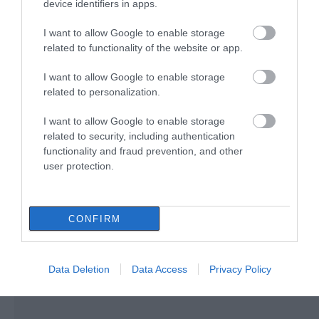
device identifiers in apps.
07.08.2026 | 08:30
I want to allow Google to enable storage
related to functionality of the website or app.
Καιρός: Πάνω από 35 βαθμούς
σήμερα η θερμοκρασία στην
I want to allow Google to enable storage
Εύβοια
Έπαθε ηλεκτροπληξία
Προφυλακίστηκε ο
related to personalization.
ενώ έκλεβε καλώδια –
44χρονος για τη φωτιά
07.08.2026 | 08:15
Οι συνεργοί του τον
στη Κεφαλονιά
I want to allow Google to enable storage
εγκατέλειψαν
related to security, including authentication
Εύβοια: Σήμερα το τελευταίο
αντίο στον 37χρονο που έχασε τη
functionality and fraud prevention, and other
ζωή του σε τροχαίο με
user protection.
αγριογούρουνο
07.08.2026 | 08:00
CONFIRM
Data Deletion
Data Access
Privacy Policy