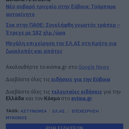
Νέο σοβαρό τροχαίο στην Εύβοια: Τούμπαρε
αυτοκίνητο
Σοκ στην ΠΑΘΕ: Συνελήφθη γνωστός τράπερ –
Έτρεχε με 182 χλμ./ώρα
Μεγάλη επιχείρηση της ΕΛ.ΑΣ στη Κρήτη για
ζωοκλοπές και απάτες
Ακολουθήστε το evima.gr στο
Google News
Διαβάστε όλες τις
ειδήσεις για την Εύβοια
Διαβάστε όλες τις
τελευταίες ειδήσεις
για την
Ελλάδα
και τον
Κόσμο
στο
evima.gr
TAGS:
ΑΣΤΥΝΟΜΙΑ
ΕΛ.ΑΣ.
ΕΠΙΧΕΙΡΗΣΗ
ΜΥΚΟΝΟΣ
ΡΟΗ ΕΙΔΗΣΕΩΝ