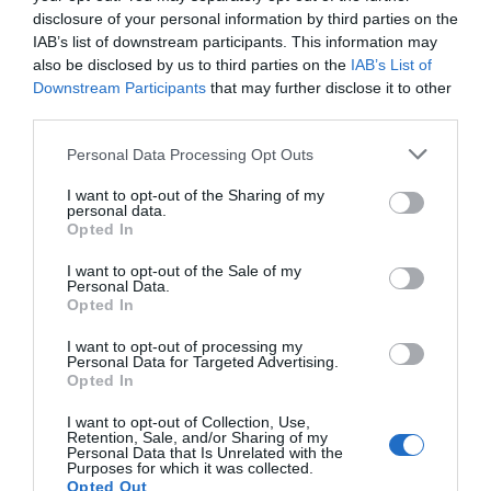
disclosure of your personal information by third parties on the
Εύβοια: Εννιά νέες συλλήψεις για
IAB’s list of downstream participants. This information may
also be disclosed by us to third parties on the
IAB’s List of
ναρκωτικά και όχι μόνο
Downstream Participants
that may further disclose it to other
03.09.2025 | 20:00
third parties.
Please note that this website/app uses one or more Google
Personal Data Processing Opt Outs
services and may gather and store information including but
not limited to your visit or usage behaviour. You may click to
I want to opt-out of the Sharing of my
personal data.
grant or deny consent to Google and its third-party tags to
Opted In
use your data for below specified purposes in below Google
consent section.
I want to opt-out of the Sale of my
Personal Data.
Opted In
I want to opt-out of processing my
Personal Data for Targeted Advertising.
Νέες συλλήψεις για ναρκωτικά και τροχαίες
Opted In
παραβάσεις στην Εύβοια
I want to opt-out of Collection, Use,
Retention, Sale, and/or Sharing of my
21.08.2025 | 16:15
Personal Data that Is Unrelated with the
Purposes for which it was collected.
Opted Out