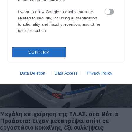
I want to allow Google to enable storage
related to security, including authentication
Αρνητική πρωτιά για την Εύβοια στις
functionality and fraud prevention, and other
παραβάσεις κράνους
user protection.
10.07.2025 | 18:40
CONFIRM
Data Deletion
Data Access
Privacy Policy
Μεγάλη επιχείρηση της ΕΛ.ΑΣ. στα Νότια
Προάστια: Είχαν μετατρέψει σπίτι σε
εργοστάσιο κοκαΐνης, έξι συλλήψεις