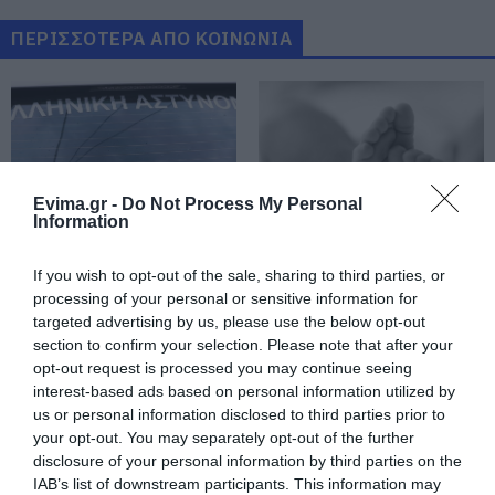
08.08.2026 | 16:40
ΠΕΡΙΣΣΟΤΕΡΑ ΑΠΟ ΚΟΙΝΩΝΙΑ
Θρήνος σε όλη την Εύβοια για τον
επιχειρηματία που έφυγε απο
την ζωή
08.08.2026 | 16:20
Evima.gr -
Do Not Process My Personal
Πάτρα: Θρήνος για μωράκι μόλις 8
Information
ημερών – Νοσηλευόταν στη ΜΕΘ
Νεογνών
Ρόδος: Έγραψαν
Πάτρα: Θρήνος για
If you wish to opt-out of the sale, sharing to third parties, or
08.08.2026 | 16:00
80χρονη για κράνος!
μωράκι μόλις 8 ημερών
processing of your personal or sensitive information for
– Νοσηλευόταν στη
targeted advertising by us, please use the below opt-out
ΜΕΘ Νεογνών
Αρχίζουν τα έργα για το νέο
section to confirm your selection. Please note that after your
κλειστό γυμναστήριο στην Εύβοια
opt-out request is processed you may continue seeing
08.08.2026 | 15:40
interest-based ads based on personal information utilized by
us or personal information disclosed to third parties prior to
your opt-out. You may separately opt-out of the further
Φωτιά στη Βοιωτία: Έκτακτα
disclosure of your personal information by third parties on the
μέτρα στήριξης για την εστίαση
IAB’s list of downstream participants. This information may
ζητά η ΠΣτΕ