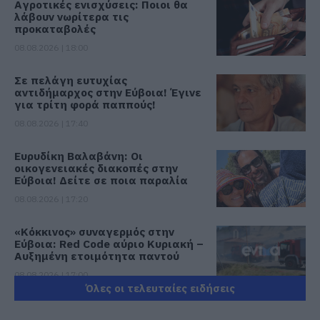
Αγροτικές ενισχύσεις: Ποιοι θα
λάβουν νωρίτερα τις
προκαταβολές
08.08.2026 | 18:00
Σε πελάγη ευτυχίας
αντιδήμαρχος στην Εύβοια! Έγινε
για τρίτη φορά παππούς!
08.08.2026 | 17:40
Ευρυδίκη Βαλαβάνη: Οι
οικογενειακές διακοπές στην
Εύβοια! Δείτε σε ποια παραλία
08.08.2026 | 17:20
«Κόκκινος» συναγερμός στην
Εύβοια: Red Code αύριο Κυριακή –
Αυξημένη ετοιμότητα παντού
08.08.2026 | 17:00
Όλες οι τελευταίες ειδήσεις
Ρόδος: Έγραψαν 80χρονη για
κράνος!