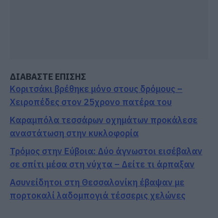
ΔΙΑΒΑΣΤΕ ΕΠΙΣΗΣ
Κοριτσάκι βρέθηκε μόνο στους δρόμους –
Χειροπέδες στον 25χρονο πατέρα του
Καραμπόλα τεσσάρων οχημάτων προκάλεσε
αναστάτωση στην κυκλοφορία
Τρόμος στην Εύβοια: Δύο άγνωστοι εισέβαλαν
σε σπίτι μέσα στη νύχτα – Δείτε τι άρπαξαν
Ασυνείδητοι στη Θεσσαλονίκη έβαψαν με
πορτοκαλί λαδομπογιά τέσσερις χελώνες