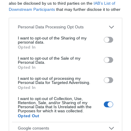
also be disclosed by us to third parties on the
IAB’s List of
08.08.2026 | 15:20
Downstream Participants
that may further disclose it to other
Εορτολόγιο: Ποιοι
Ο καιρός αλλάζει
third parties.
γιορτάζουν σήμερα,
πρόσωπο: Έρχονται
Μεγάλη προσοχή στην Εύβοια:
Σάββατο 8 Αυγούστου
40άρια μαζί με
Σπείρα ανοίγει επιχειρήσεις
Please note that this website/app uses one or more Google
Personal Data Processing Opt Outs
θυελλώδη μελτέμια
08.08.2026 | 15:00
services and may gather and store information including but
not limited to your visit or usage behaviour. You may click to
I want to opt-out of the Sharing of my
personal data.
grant or deny consent to Google and its third-party tags to
Opted In
Όμιλος ΔΕΗ: Νέα συμφωνία για
use your data for below specified purposes in below Google
χαρτοφυλάκιο έργων ΑΠΕ
consent section.
I want to opt-out of the Sale of my
Personal Data.
08.08.2026 | 14:40
Opted In
I want to opt-out of processing my
Σήμερα το μεγαλύτερο πανηγύρι
Personal Data for Targeted Advertising.
Νέο τροχαίο με υλικές
Μητέρα και γιος οι
του καλοκαιριού στην Εύβοια
Opted In
ζημιές
νεκροί από τη
08.08.2026 | 14:20
σύγκρουση
I want to opt-out of Collection, Use,
αυτοκινήτου με
Retention, Sale, and/or Sharing of my
φορτηγό
Personal Data that Is Unrelated with the
Purposes for which it was collected.
Συρροή πιστών σε αυτό το
Opted Out
Μοναστήρι της Εύβοιας!
08.08.2026 | 14:00
Google consents