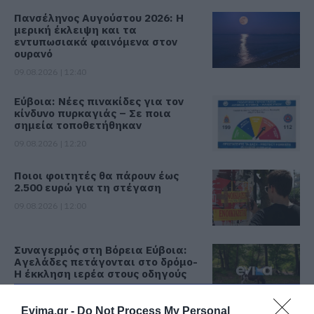
Πανσέληνος Αυγούστου 2026: Η
μερική έκλειψη και τα
εντυπωσιακά φαινόμενα στον
ουρανό
09.08.2026 | 12:40
Εύβοια: Νέες πινακίδες για τον
κίνδυνο πυρκαγιάς – Σε ποια
σημεία τοποθετήθηκαν
09.08.2026 | 12:20
Ποιοι φοιτητές θα πάρουν έως
2.500 ευρώ για τη στέγαση
09.08.2026 | 12:00
Συναγερμός στη Βόρεια Εύβοια:
Αγελάδες πετάγονται στο δρόμο-
Η έκκληση ιερέα στους οδηγούς
09.08.2026 | 11:40
Όλες οι τελευταίες ειδήσεις
Evima.gr -
Do Not Process My Personal