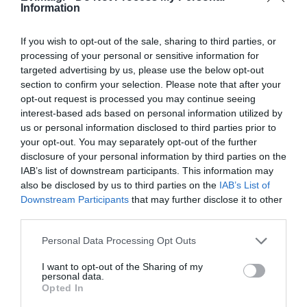
Information
Ο Λευτέρης Στεργίου επιστρέφει
στην Ιστιαία!
ΠΕΡΙΣΣΟΤΕΡΑ ΑΠΟ ΚΟΙΝΩΝΙΑ
09.08.2026 | 11:20
If you wish to opt-out of the sale, sharing to third parties, or
processing of your personal or sensitive information for
targeted advertising by us, please use the below opt-out
Συγκινεί Ενορία στην Εύβοια!
section to confirm your selection. Please note that after your
Συγκεντρώνει τρόφιμα για
opt-out request is processed you may continue seeing
άπορες οικογένειες για τον
interest-based ads based on personal information utilized by
Δεκαπενταύγουστο!
us or personal information disclosed to third parties prior to
09.08.2026 | 11:00
your opt-out. You may separately opt-out of the further
disclosure of your personal information by third parties on the
Σε πλήρη ετοιμότητα για
IAB’s list of downstream participants. This information may
ενδεχόμενο πυρκαγιάς σήμερα ο
Σκύλος ή γάτα; Δείτε
Πανσέληνος Αυγούστου
also be disclosed by us to third parties on the
IAB’s List of
Δήμος Χαλκιδέων- Χρήσιμα
πόσα χρήματα θα
2026: Η μερική έκλειψη
τηλέφωνα
Downstream Participants
that may further disclose it to other
χρειαστείτε κάθε
και τα εντυπωσιακά
third parties.
χρόνο
φαινόμενα στον
09.08.2026 | 10:40
ουρανό
Please note that this website/app uses one or more Google
Personal Data Processing Opt Outs
Γνωρίζατε ότι υπάρχει Λουτράκι
services and may gather and store information including but
και στην Εύβοια;
not limited to your visit or usage behaviour. You may click to
I want to opt-out of the Sharing of my
09.08.2026 | 10:20
personal data.
grant or deny consent to Google and its third-party tags to
Opted In
use your data for below specified purposes in below Google