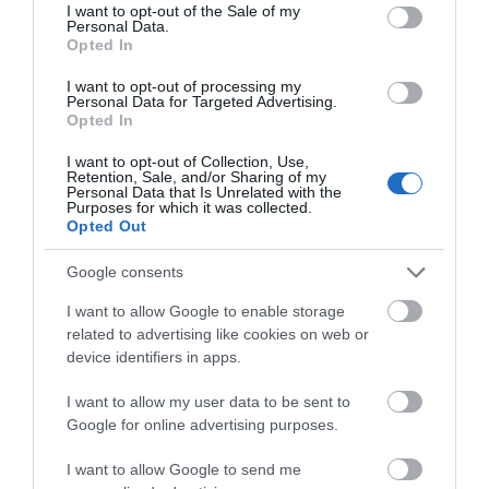
consent section.
I want to opt-out of the Sale of my
Μεγάλο συναυλία σήμερα στην
Personal Data.
Εύβοια με γνωστό καλλιτέχνη του
Opted In
βιολιού!
Εορτολόγιο: Ποιοι
Ρόδος: Έγραψαν
09.08.2026 | 10:00
I want to opt-out of processing my
Personal Data for Targeted Advertising.
γιορτάζουν σήμερα,
80χρονη για κράνος!
Opted In
Κυριακή 9 Αυγούστου
Χωρίς ρεύμα σήμερα Κυριακή 9,
Αυγούστου πολλές περιοχές στην
I want to opt-out of Collection, Use,
Εύβοια
Retention, Sale, and/or Sharing of my
Personal Data that Is Unrelated with the
09.08.2026 | 09:40
Purposes for which it was collected.
Opted Out
Σε αυτή την Ενορία του Οσίου
Ιωάννη του Ρώσσου λειτούργησε
Google consents
χθες ο Μητροπολίτης Χαλκίδος
I want to allow Google to enable storage
09.08.2026 | 09:20
Πάτρα: Θρήνος για
Εορτολόγιο: Ποιοι
related to advertising like cookies on web or
μωράκι μόλις 8 ημερών
γιορτάζουν σήμερα,
device identifiers in apps.
Νότια Εύβοια: Μεγάλο Beach Party
– Νοσηλευόταν στη
Σάββατο 8 Αυγούστου
σήμερα στη Γαλάζια Λίμνη! Εσύ θα
ΜΕΘ Νεογνών
λείπεις;
I want to allow my user data to be sent to
Google for online advertising purposes.
09.08.2026 | 09:00
I want to allow Google to send me
Εορτολόγιο: Ποιοι γιορτάζουν